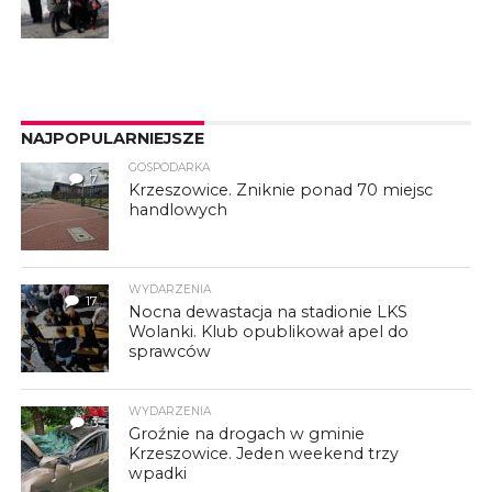
NAJPOPULARNIEJSZE
GOSPODARKA
7
Krzeszowice. Zniknie ponad 70 miejsc
handlowych
WYDARZENIA
17
Nocna dewastacja na stadionie LKS
Wolanki. Klub opublikował apel do
sprawców
WYDARZENIA
3
Groźnie na drogach w gminie
Krzeszowice. Jeden weekend trzy
wpadki