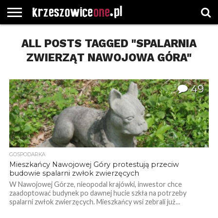
STRONA
GŁÓWNA
ALL POSTS TAGGED "SPALARNIA
WYBORY
WYBIERZ
ROZKŁADY
GREGORCZYK
KONTAKT
SAMORZĄDOWE
KATEGORIE
JAZDY
WATCH
ZWIERZĄT NAWOJOWA GÓRA"
49
GOSPODARKA
Mieszkańcy Nawojowej Góry protestują przeciw
budowie spalarni zwłok zwierzęcych
W Nawojowej Górze, nieopodal krajówki, inwestor chce
zaadoptować budynek po dawnej hucie szkła na potrzeby
spalarni zwłok zwierzęcych. Mieszkańcy wsi zebrali już...