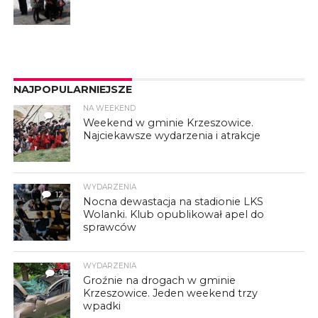
NAJPOPULARNIEJSZE
NA WEEKEND
4
Weekend w gminie Krzeszowice.
Najciekawsze wydarzenia i atrakcje
WYDARZENIA
12
Nocna dewastacja na stadionie LKS
Wolanki. Klub opublikował apel do
sprawców
WYDARZENIA
3
Groźnie na drogach w gminie
Krzeszowice. Jeden weekend trzy
wpadki