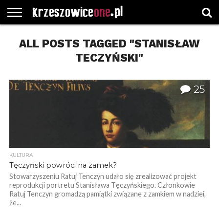
STRONA
ALL POSTS TAGGED "STANISŁAW
GŁÓWNA
WYBORY
WYBIERZ
ROZKŁADY
GREGORCZYK
KONTAKT
SAMORZĄDOWE
KATEGORIE
JAZDY
WATCH
TECZYŃSKI"
25
KULTURA
Tęczyński powróci na zamek?
Stowarzyszeniu Ratuj Tenczyn udało się zrealizować projekt
reprodukcji portretu Stanisława Tęczyńskiego. Członkowie
Ratuj Tenczyn gromadzą pamiątki związane z zamkiem w nadziei,
że...