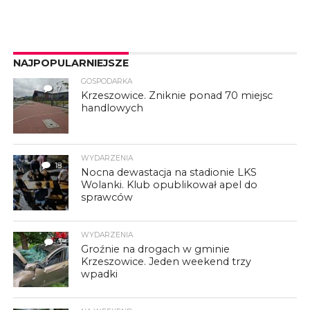
NAJPOPULARNIEJSZE
GOSPODARKA
7
Krzeszowice. Zniknie ponad 70 miejsc
handlowych
WYDARZENIA
18
Nocna dewastacja na stadionie LKS
Wolanki. Klub opublikował apel do
sprawców
WYDARZENIA
3
Groźnie na drogach w gminie
Krzeszowice. Jeden weekend trzy
wpadki