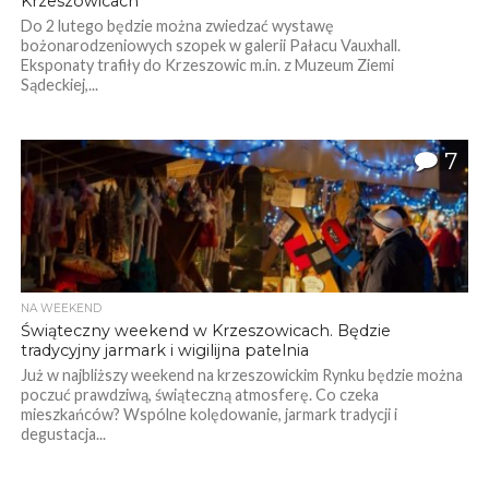
Krzeszowicach
Do 2 lutego będzie można zwiedzać wystawę
bożonarodzeniowych szopek w galerii Pałacu Vauxhall.
Eksponaty trafiły do Krzeszowic m.in. z Muzeum Ziemi
Sądeckiej,...
7
NA WEEKEND
Świąteczny weekend w Krzeszowicach. Będzie
tradycyjny jarmark i wigilijna patelnia
Już w najbliższy weekend na krzeszowickim Rynku będzie można
poczuć prawdziwą, świąteczną atmosferę. Co czeka
mieszkańców? Wspólne kolędowanie, jarmark tradycji i
degustacja...