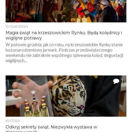
WYDARZENIA
Magia świąt na krzeszowickim Rynku. Będą kolędnicy i
wigilijne potrawy
W połowie grudnia, jak co roku, na krzeszowickim Rynku stanie
bożonarodzeniowy jarmark. Podczas przedświątecznego
weekendu nie zabraknie wspólnego śpiewania kolęd, degustacji
wigilijnych...
1
KULTURA
Odkryj sekrety świąt. Niezwykła wystawa w