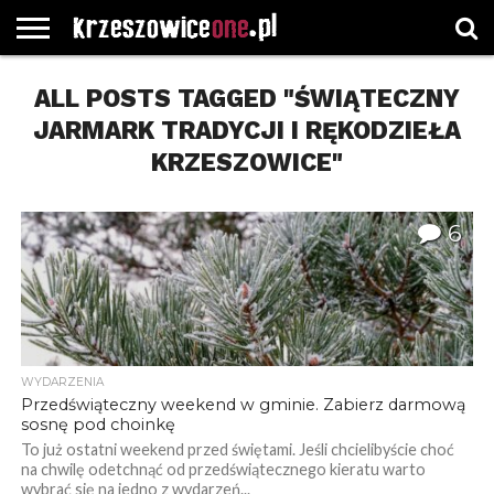
STRONA
ALL POSTS TAGGED "ŚWIĄTECZNY
GŁÓWNA
WYBORY
WYBIERZ
ROZKŁADY
GREGORCZYK
KONTAKT
SAMORZĄDOWE
KATEGORIE
JAZDY
WATCH
JARMARK TRADYCJI I RĘKODZIEŁA
KRZESZOWICE"
6
WYDARZENIA
Przedświąteczny weekend w gminie. Zabierz darmową
sosnę pod choinkę
To już ostatni weekend przed świętami. Jeśli chcielibyście choć
na chwilę odetchnąć od przedświątecznego kieratu warto
wybrać się na jedno z wydarzeń...