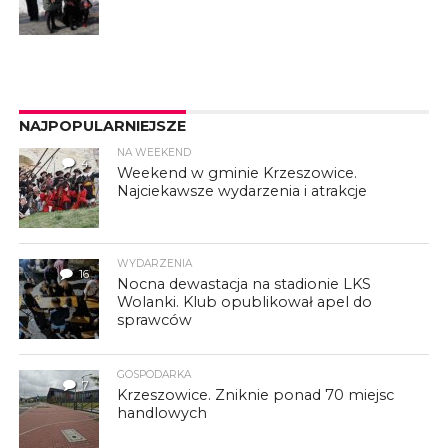
NAJPOPULARNIEJSZE
NA WEEKEND
4
Weekend w gminie Krzeszowice.
Najciekawsze wydarzenia i atrakcje
WYDARZENIA
16
Nocna dewastacja na stadionie LKS
Wolanki. Klub opublikował apel do
sprawców
GOSPODARKA
7
Krzeszowice. Zniknie ponad 70 miejsc
handlowych