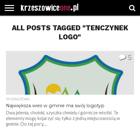
STRONA
ALL POSTS TAGGED "TENCZYNEK
GŁÓWNA
WYBORY
WYBIERZ
ROZKŁADY
GREGORCZYK
KONTAKT
SAMORZĄDOWE
KATEGORIE
JAZDY
WATCH
LOGO"
5
WYDARZENIA
Największa wieś w gminie ma swój logotyp
Dwa jelenia, choinki, szyszka chmielu i górnicze młotki. Te
elementy mogę kojarzyć się tylko z jedną miejscowością w
gminie. Do tej pory,...