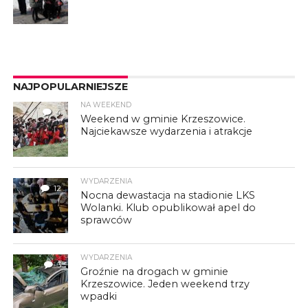
NAJPOPULARNIEJSZE
NA WEEKEND
4
Weekend w gminie Krzeszowice.
Najciekawsze wydarzenia i atrakcje
WYDARZENIA
12
Nocna dewastacja na stadionie LKS
Wolanki. Klub opublikował apel do
sprawców
WYDARZENIA
3
Groźnie na drogach w gminie
Krzeszowice. Jeden weekend trzy
wpadki