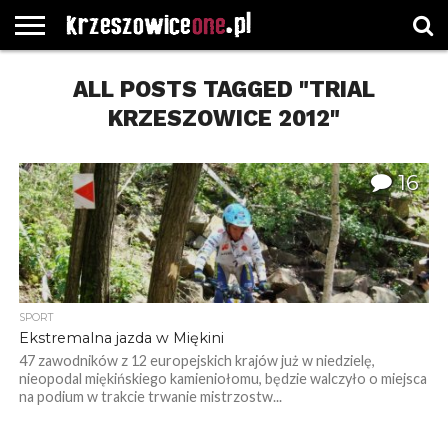
STRONA
GŁÓWNA
ALL POSTS TAGGED "TRIAL
WYBORY
WYBIERZ
ROZKŁADY
GREGORCZYK
KONTAKT
SAMORZĄDOWE
KATEGORIE
JAZDY
WATCH
KRZESZOWICE 2012"
16
SPORT
Ekstremalna jazda w Miękini
47 zawodników z 12 europejskich krajów już w niedzielę,
nieopodal miękińskiego kamieniołomu, będzie walczyło o miejsca
na podium w trakcie trwanie mistrzostw...