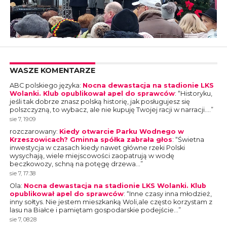
WASZE KOMENTARZE
ABC polskiego języka
:
Nocna dewastacja na stadionie LKS
Wolanki. Klub opublikował apel do sprawców
: “
Historyku,
jeśli tak dobrze znasz polską historię, jak posługujesz się
polszczyzną, to wybacz, ale nie kupuję Twojej racji w narracji.…
”
sie 7, 19:09
rozczarowany
:
Kiedy otwarcie Parku Wodnego w
Krzeszowicach? Gminna spółka zabrała głos
: “
Świetna
inwestycja w czasach kiedy nawet główne rzeki Polski
wysychają, wiele miejscowości zaopatrują w wodę
beczkowozy, schną na potęgę drzewa…
”
sie 7, 17:38
Ola
:
Nocna dewastacja na stadionie LKS Wolanki. Klub
opublikował apel do sprawców
: “
Inne czasy inna młodzież,
inny sołtys. Nie jestem mieszkanką Woli,ale często korzystam z
lasu na Białce i pamiętam gospodarskie podejście…
”
sie 7, 08:28