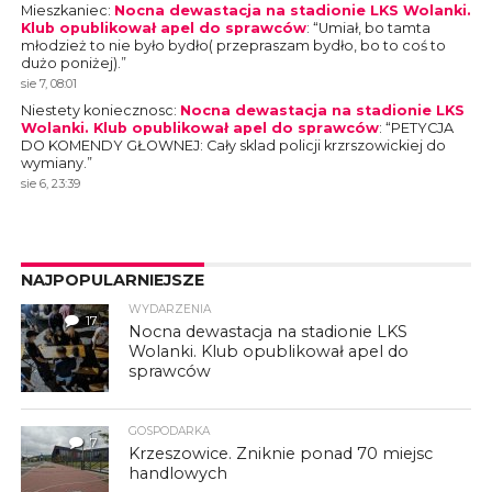
Mieszkaniec
:
Nocna dewastacja na stadionie LKS Wolanki.
Klub opublikował apel do sprawców
: “
Umiał, bo tamta
młodzież to nie było bydło( przepraszam bydło, bo to coś to
dużo poniżej).
”
sie 7, 08:01
Niestety koniecznosc
:
Nocna dewastacja na stadionie LKS
Wolanki. Klub opublikował apel do sprawców
: “
PETYCJA
DO KOMENDY GŁOWNEJ: Cały sklad policji krzrszowickiej do
wymiany.
”
sie 6, 23:39
NAJPOPULARNIEJSZE
WYDARZENIA
17
Nocna dewastacja na stadionie LKS
Wolanki. Klub opublikował apel do
sprawców
GOSPODARKA
7
Krzeszowice. Zniknie ponad 70 miejsc
handlowych