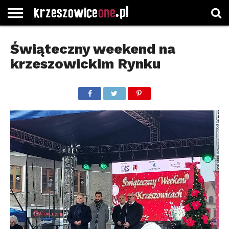
STRONA
GŁÓWNA
WYBORY
WYBIERZ
ROZKŁADY
GREGORCZYK
KONTAKT
Świąteczny weekend na
SAMORZĄDOWE
KATEGORIE
JAZDY
WATCH
krzeszowickim Rynku