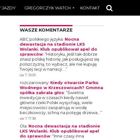
 JAZDY
GREGORCZYK WATCH
KONTAKT
WASZE KOMENTARZE
ABC polskiego języka
:
Nocna
dewastacja na stadionie LKS
Wolanki. Klub opublikował apel do
sprawców
: “
Historyku, jeśli tak dobrze
znasz polską historię, jak posługujesz się
polszczyzną, to wybacz, ale nie kupuję
Twojej racji w narracji.…
”
sie 7, 19:09
rozczarowany
:
Kiedy otwarcie Parku
Wodnego w Krzeszowicach? Gminna
spółka zabrała głos
: “
Świetna
inwestycja w czasach kiedy nawet
główne rzeki Polski wysychają, wiele
miejscowości zaopatrują w wodę
beczkowozy, schną na potęgę drzewa…
”
sie 7, 17:38
Ola
:
Nocna dewastacja na stadionie
LKS Wolanki. Klub opublikował apel
do sprawców
: “
Inne czasy inna