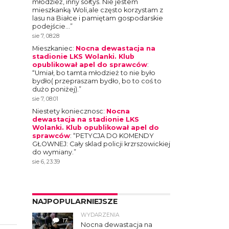
młodzież, inny sołtys. Nie jestem
mieszkanką Woli,ale często korzystam z
lasu na Białce i pamiętam gospodarskie
podejście…
”
sie 7, 08:28
Mieszkaniec
:
Nocna dewastacja na
stadionie LKS Wolanki. Klub
opublikował apel do sprawców
:
“
Umiał, bo tamta młodzież to nie było
bydło( przepraszam bydło, bo to coś to
dużo poniżej).
”
sie 7, 08:01
Niestety koniecznosc
:
Nocna
dewastacja na stadionie LKS
Wolanki. Klub opublikował apel do
sprawców
: “
PETYCJA DO KOMENDY
GŁOWNEJ: Cały sklad policji krzrszowickiej
do wymiany.
”
sie 6, 23:39
NAJPOPULARNIEJSZE
WYDARZENIA
17
Nocna dewastacja na