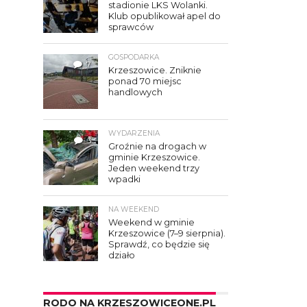
stadionie LKS Wolanki.
Klub opublikował apel do
sprawców
GOSPODARKA
7
Krzeszowice. Zniknie
ponad 70 miejsc
handlowych
WYDARZENIA
3
Groźnie na drogach w
gminie Krzeszowice.
Jeden weekend trzy
wpadki
NA WEEKEND
Weekend w gminie
Krzeszowice (7–9 sierpnia).
Sprawdź, co będzie się
działo
RODO NA KRZESZOWICEONE.PL