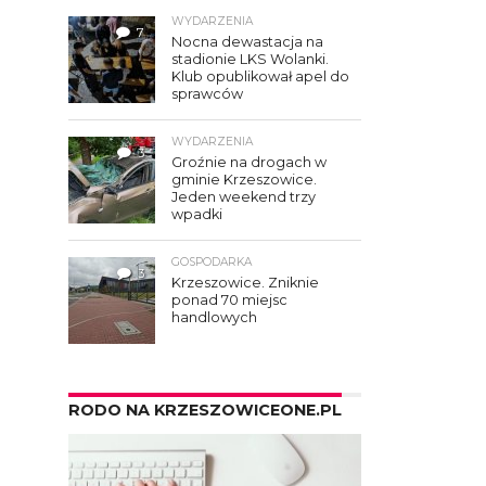
WYDARZENIA
7
Nocna dewastacja na
stadionie LKS Wolanki.
Klub opublikował apel do
sprawców
WYDARZENIA
3
Groźnie na drogach w
gminie Krzeszowice.
Jeden weekend trzy
wpadki
GOSPODARKA
3
Krzeszowice. Zniknie
ponad 70 miejsc
handlowych
RODO NA KRZESZOWICEONE.PL