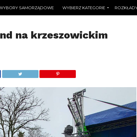
WYBORY SAMORZĄDOWE
WYBIERZ KATEGORIE
ROZKŁADY
nd na krzeszowickim