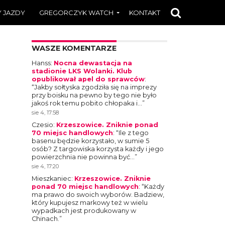
 JAZDY
GREGORCZYK WATCH
KONTAKT
WASZE KOMENTARZE
Hanss
:
Nocna dewastacja na
stadionie LKS Wolanki. Klub
opublikował apel do sprawców
:
“
Jakby sołtyska zgodziła się na imprezy
przy boisku na pewno by tego nie było
jakoś rok temu pobito chłopaka i…
”
sie 4, 17:58
Czesio
:
Krzeszowice. Zniknie ponad
70 miejsc handlowych
: “
Ile z tego
basenu będzie korzystało, w sumie 5
osób? Z targowiska korzysta każdy i jego
powierzchnia nie powinna być…
”
sie 4, 17:20
Mieszkaniec
:
Krzeszowice. Zniknie
ponad 70 miejsc handlowych
: “
Każdy
ma prawo do swoich wyborów. Badziew,
który kupujesz markowy też w wielu
wypadkach jest produkowany w
Chinach.
”