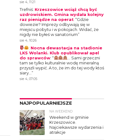
sie 4, 11:21
Trefniś
:
Krzeszowice wciąż chcą być
uzdrowiskiem. Gmina wydała kolejny
raz pieniądze na operat
: “
Gdzie
dowiezie? Imprezy odbywają się w
miejscu pobytu i w pokojach. Widać, że
nigdy nie byłeś w sanatorium
”
sie 4, 10:26
:
Nocna dewastacja na stadionie
LKS Wolanki. Klub opublikował apel
do sprawców
: “
… Sami grzeczni
tam se tylko kulturalnie wodę mineralną
przyszli wypić. A to, że im do tej wody ktoś
siary…
”
sie 4, 07:05
NAJPOPULARNIEJSZE
NA WEEKEND
4
Weekend w gminie
Krzeszowice.
Najciekawsze wydarzenia i
atrakcje