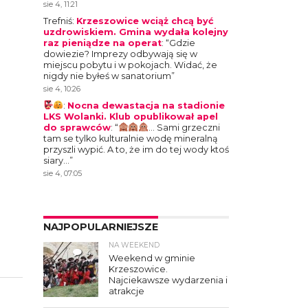
sie 4, 11:21
Trefniś
:
Krzeszowice wciąż chcą być
uzdrowiskiem. Gmina wydała kolejny
raz pieniądze na operat
: “
Gdzie
dowiezie? Imprezy odbywają się w
miejscu pobytu i w pokojach. Widać, że
nigdy nie byłeś w sanatorium
”
sie 4, 10:26
:
Nocna dewastacja na stadionie
LKS Wolanki. Klub opublikował apel
do sprawców
: “
… Sami grzeczni
tam se tylko kulturalnie wodę mineralną
przyszli wypić. A to, że im do tej wody ktoś
siary…
”
sie 4, 07:05
NAJPOPULARNIEJSZE
NA WEEKEND
4
Weekend w gminie
Krzeszowice.
Najciekawsze wydarzenia i
atrakcje