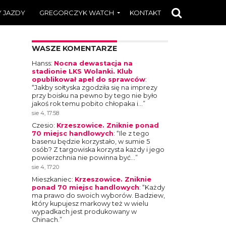
 JAZDY
GREGORCZYK WATCH
KONTAKT
WASZE KOMENTARZE
Hanss
:
Nocna dewastacja na
stadionie LKS Wolanki. Klub
opublikował apel do sprawców
:
“
Jakby sołtyska zgodziła się na imprezy
przy boisku na pewno by tego nie było
jakoś rok temu pobito chłopaka i…
”
sie 4, 17:58
Czesio
:
Krzeszowice. Zniknie ponad
70 miejsc handlowych
: “
Ile z tego
basenu będzie korzystało, w sumie 5
osób? Z targowiska korzysta każdy i jego
powierzchnia nie powinna być…
”
sie 4, 17:20
Mieszkaniec
:
Krzeszowice. Zniknie
ponad 70 miejsc handlowych
: “
Każdy
ma prawo do swoich wyborów. Badziew,
który kupujesz markowy też w wielu
wypadkach jest produkowany w
Chinach.
”