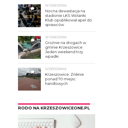
WYDARZENIA
7
Nocna dewastacja na
stadionie LKS Wolanki.
Klub opublikował apel do
sprawców
WYDARZENIA
3
Groźnie na drogach w
gminie Krzeszowice.
Jeden weekend trzy
wpadki
GOSPODARKA
3
Krzeszowice. Zniknie
ponad 70 miejsc
handlowych
RODO NA KRZESZOWICEONE.PL