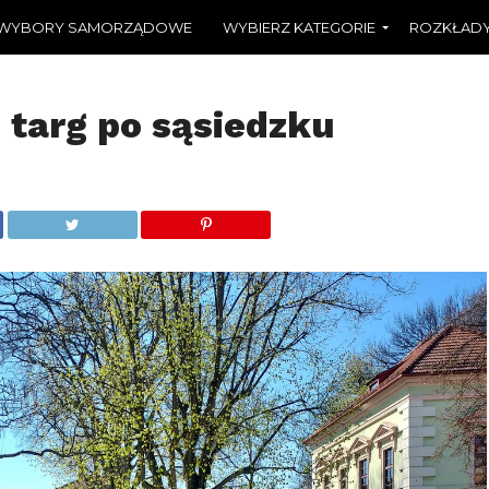
WYBORY SAMORZĄDOWE
WYBIERZ KATEGORIE
ROZKŁADY
 targ po sąsiedzku