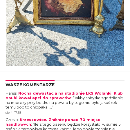
WASZE KOMENTARZE
Hanss
:
Nocna dewastacja na stadionie LKS Wolanki. Klub
opublikował apel do sprawców
: “
Jakby sołtyska zgodziła się
na imprezy przy boisku na pewno by tego nie było jakoś rok
temu pobito chłopaka i…
”
sie 4, 17:58
Czesio
:
Krzeszowice. Zniknie ponad 70 miejsc
handlowych
: “
Ile z tego basenu będzie korzystało, w sumie 5
osób? Z targowiska korzysta każdy i jego powierzchnia nie