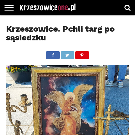
STRONA
GŁÓWNA
WYBORY
WYBIERZ
ROZKŁADY
GREGORCZYK
KONTAKT
Krzeszowice. Pchli targ po
SAMORZĄDOWE
KATEGORIE
JAZDY
WATCH
sąsiedzku