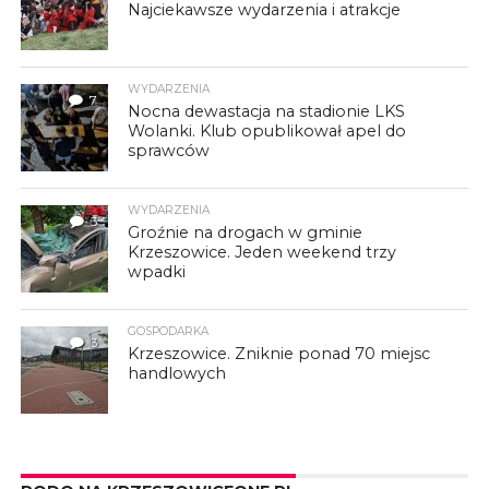
Najciekawsze wydarzenia i atrakcje
WYDARZENIA
7
Nocna dewastacja na stadionie LKS
Wolanki. Klub opublikował apel do
sprawców
WYDARZENIA
3
Groźnie na drogach w gminie
Krzeszowice. Jeden weekend trzy
wpadki
GOSPODARKA
3
Krzeszowice. Zniknie ponad 70 miejsc
handlowych