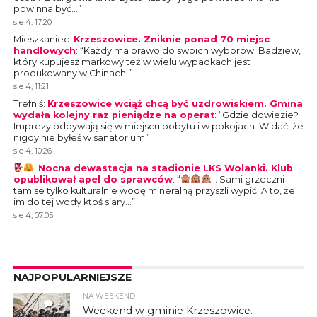
powinna być…
”
sie 4, 17:20
Mieszkaniec
:
Krzeszowice. Zniknie ponad 70 miejsc
handlowych
: “
Każdy ma prawo do swoich wyborów. Badziew,
który kupujesz markowy też w wielu wypadkach jest
produkowany w Chinach.
”
sie 4, 11:21
Trefniś
:
Krzeszowice wciąż chcą być uzdrowiskiem. Gmina
wydała kolejny raz pieniądze na operat
: “
Gdzie dowiezie?
Imprezy odbywają się w miejscu pobytu i w pokojach. Widać, że
nigdy nie byłeś w sanatorium
”
sie 4, 10:26
:
Nocna dewastacja na stadionie LKS Wolanki. Klub
opublikował apel do sprawców
: “
… Sami grzeczni
tam se tylko kulturalnie wodę mineralną przyszli wypić. A to, że
im do tej wody ktoś siary…
”
sie 4, 07:05
NAJPOPULARNIEJSZE
NA WEEKEND
4
Weekend w gminie Krzeszowice.