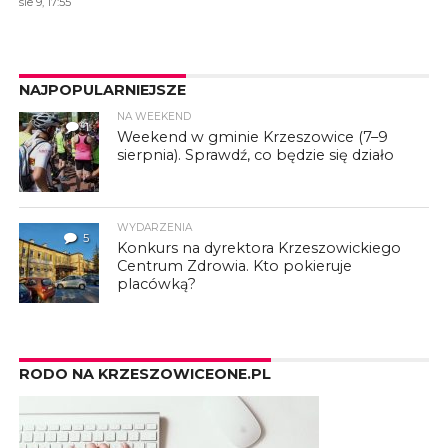
sie 9, 17:55
NAJPOPULARNIEJSZE
NA WEEKEND
1
Weekend w gminie Krzeszowice (7–9
sierpnia). Sprawdź, co będzie się działo
WYDARZENIA
5
Konkurs na dyrektora Krzeszowickiego
Centrum Zdrowia. Kto pokieruje
placówką?
RODO NA KRZESZOWICEONE.PL