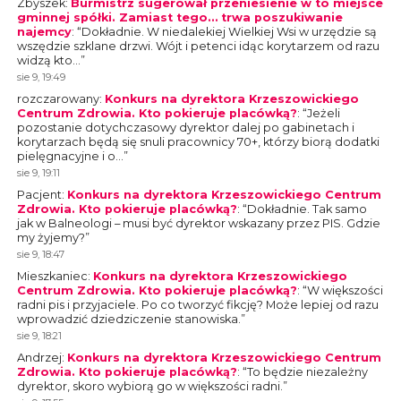
Zbyszek
:
Burmistrz sugerował przeniesienie w to miejsce
gminnej spółki. Zamiast tego… trwa poszukiwanie
najemcy
: “
Dokładnie. W niedalekiej Wielkiej Wsi w urzędzie są
wszędzie szklane drzwi. Wójt i petenci idąc korytarzem od razu
widzą kto…
”
sie 9, 19:49
rozczarowany
:
Konkurs na dyrektora Krzeszowickiego
Centrum Zdrowia. Kto pokieruje placówką?
: “
Jeżeli
pozostanie dotychczasowy dyrektor dalej po gabinetach i
korytarzach będą się snuli pracownicy 70+, którzy biorą dodatki
pielęgnacyjne i o…
”
sie 9, 19:11
Pacjent
:
Konkurs na dyrektora Krzeszowickiego Centrum
Zdrowia. Kto pokieruje placówką?
: “
Dokładnie. Tak samo
jak w Balneologi – musi być dyrektor wskazany przez PIS. Gdzie
my żyjemy?
”
sie 9, 18:47
Mieszkaniec
:
Konkurs na dyrektora Krzeszowickiego
Centrum Zdrowia. Kto pokieruje placówką?
: “
W większości
radni pis i przyjaciele. Po co tworzyć fikcję? Może lepiej od razu
wprowadzić dziedziczenie stanowiska.
”
sie 9, 18:21
Andrzej
:
Konkurs na dyrektora Krzeszowickiego Centrum
Zdrowia. Kto pokieruje placówką?
: “
To będzie niezależny
dyrektor, skoro wybiorą go w większości radni.
”