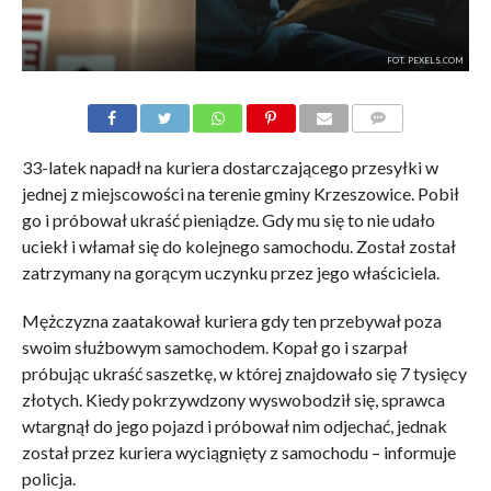
FOT. PEXELS.COM
KOMENTARZE
33-latek napadł na kuriera dostarczającego przesyłki w
jednej z miejscowości na terenie gminy Krzeszowice. Pobił
go i próbował ukraść pieniądze. Gdy mu się to nie udało
uciekł i włamał się do kolejnego samochodu. Został został
zatrzymany na gorącym uczynku przez jego właściciela.
Mężczyzna zaatakował kuriera gdy ten przebywał poza
swoim służbowym samochodem. Kopał go i szarpał
próbując ukraść saszetkę, w której znajdowało się 7 tysięcy
złotych. Kiedy pokrzywdzony wyswobodził się, sprawca
wtargnął do jego pojazd i próbował nim odjechać, jednak
został przez kuriera wyciągnięty z samochodu – informuje
policja.