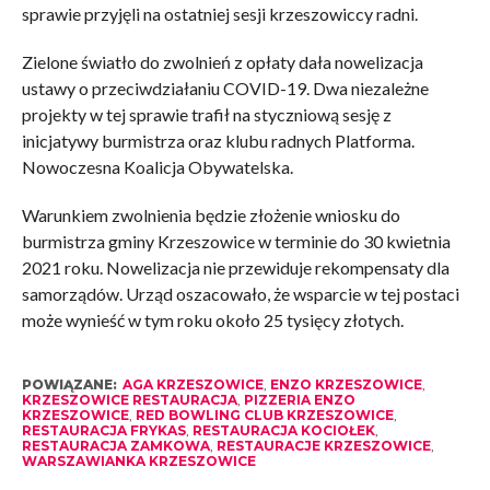
sprawie przyjęli na ostatniej sesji krzeszowiccy radni.
Zielone światło do zwolnień z opłaty dała nowelizacja
ustawy o przeciwdziałaniu COVID-19. Dwa niezależne
projekty w tej sprawie trafił na styczniową sesję z
inicjatywy burmistrza oraz klubu radnych Platforma.
Nowoczesna Koalicja Obywatelska.
Warunkiem zwolnienia będzie złożenie wniosku do
burmistrza gminy Krzeszowice w terminie do 30 kwietnia
2021 roku. Nowelizacja nie przewiduje rekompensaty dla
samorządów. Urząd oszacowało, że wsparcie w tej postaci
może wynieść w tym roku około 25 tysięcy złotych.
POWIĄZANE:
AGA KRZESZOWICE
,
ENZO KRZESZOWICE
,
KRZESZOWICE RESTAURACJA
,
PIZZERIA ENZO
KRZESZOWICE
,
RED BOWLING CLUB KRZESZOWICE
,
RESTAURACJA FRYKAS
,
RESTAURACJA KOCIOŁEK
,
RESTAURACJA ZAMKOWA
,
RESTAURACJE KRZESZOWICE
,
WARSZAWIANKA KRZESZOWICE