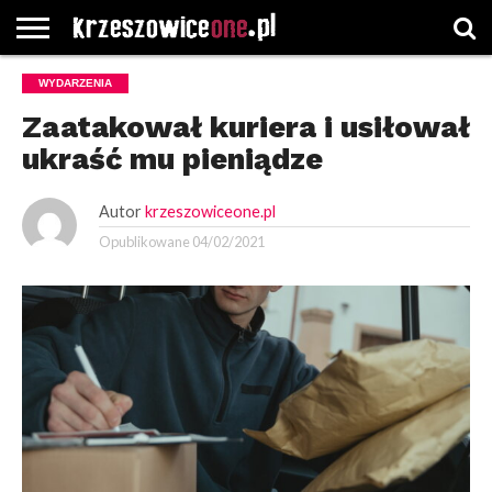
STRONA
WYDARZENIA
GŁÓWNA
WYBORY
WYBIERZ
ROZKŁADY
GREGORCZYK
KONTAKT
SAMORZĄDOWE
KATEGORIE
JAZDY
WATCH
Zaatakował kuriera i usiłował
ukraść mu pieniądze
Autor
krzeszowiceone.pl
Opublikowane
04/02/2021