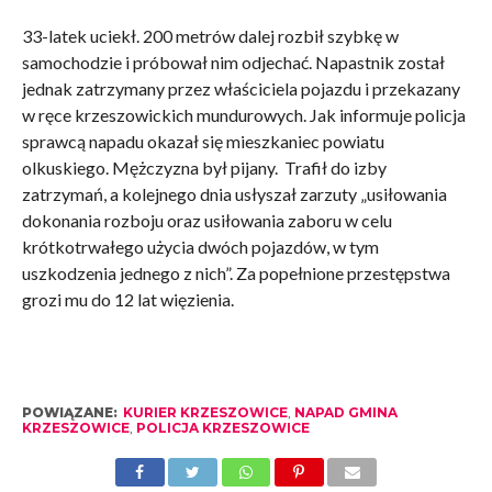
33-latek uciekł. 200 metrów dalej rozbił szybkę w
samochodzie i próbował nim odjechać. Napastnik został
jednak zatrzymany przez właściciela pojazdu i przekazany
w ręce krzeszowickich mundurowych. Jak informuje policja
sprawcą napadu okazał się mieszkaniec powiatu
olkuskiego. Mężczyzna był pijany. Trafił do izby
zatrzymań, a kolejnego dnia usłyszał zarzuty „usiłowania
dokonania rozboju oraz usiłowania zaboru w celu
krótkotrwałego użycia dwóch pojazdów, w tym
uszkodzenia jednego z nich”. Za popełnione przestępstwa
grozi mu do 12 lat więzienia.
POWIĄZANE:
KURIER KRZESZOWICE
,
NAPAD GMINA
KRZESZOWICE
,
POLICJA KRZESZOWICE