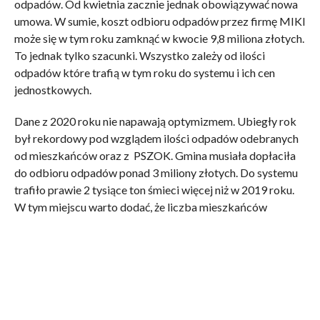
odpadów. Od kwietnia zacznie jednak obowiązywać nowa
umowa. W sumie, koszt odbioru odpadów przez firmę MIKI
może się w tym roku zamknąć w kwocie 9,8 miliona złotych.
To jednak tylko szacunki. Wszystko zależy od ilości
odpadów które trafią w tym roku do systemu i ich cen
jednostkowych.
Dane z 2020 roku nie napawają optymizmem. Ubiegły rok
był rekordowy pod wzglądem ilości odpadów odebranych
od mieszkańców oraz z PSZOK. Gmina musiała dopłaciła
do odbioru odpadów ponad 3 miliony złotych. Do systemu
trafiło prawie 2 tysiące ton śmieci więcej niż w 2019 roku.
W tym miejscu warto dodać, że liczba mieszkańców
płacących za odbiór odpadów systematycznie spada, z 29
093 w 2014 roku do najprawdopodobniej 28 019* w 2021.
Oznacza to, że w ciągu 4 lat z systemu wyparowało około
tysiąca osób. O taką samą liczbę nie zmniejszyła się jednak
populacja mieszkańców gminy Krzeszowice.