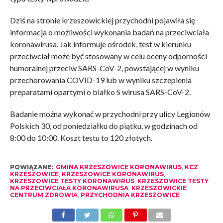
Dziś na stronie krzeszowickiej przychodni pojawiła się
informacja o możliwości wykonania badań na przeciwciała
koronawirusa. Jak informuje ośrodek, test w kierunku
przeciwciał może być stosowany w celu oceny odporności
humoralnej przeciw SARS-CoV-2, powstającej w wyniku
przechorowania COVID-19 lub w wyniku szczepienia
preparatami opartymi o białko S wirusa SARS-CoV-2.
Badanie można wykonać w przychodni przy ulicy Legionów
Polskich 30, od poniedziałku do piątku, w godzinach od
8:00 do 10:00. Koszt testu to 120 złotych.
POWIĄZANE:
GMINA KRZESZOWICE KORONAWIRUS
,
KCZ
KRZESZOWICE
,
KRZESZOWICE KORONAWIRUS
,
KRZESZOWICE TESTY KORONAWIRUS
,
KRZESZOWICE TESTY
NA PRZECIWCIAŁA KORONAWIRUSA
,
KRZESZOWICKIE
CENTRUM ZDROWIA
,
PRZYCHODNIA KRZESZOWICE