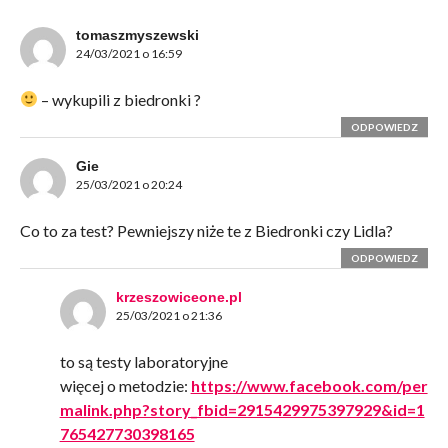
tomaszmyszewski
24/03/2021 o 16:59
– wykupili z biedronki ?
ODPOWIEDZ
Gie
25/03/2021 o 20:24
Co to za test? Pewniejszy niże te z Biedronki czy Lidla?
ODPOWIEDZ
krzeszowiceone.pl
25/03/2021 o 21:36
to są testy laboratoryjne
więcej o metodzie:
https://www.facebook.com/per
malink.php?story_fbid=2915429975397929&id=1
765427730398165