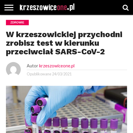
STRONA
ZDROWIE
GŁÓWNA
WYBORY
WYBIERZ
ROZKŁADY
GREGORCZYK
KONTAKT
SAMORZĄDOWE
KATEGORIE
JAZDY
WATCH
W krzeszowickiej przychodni
zrobisz test w kierunku
przeciwciał SARS-CoV-2
Autor
krzeszowiceone.pl
Opublikowane
24/03/2021