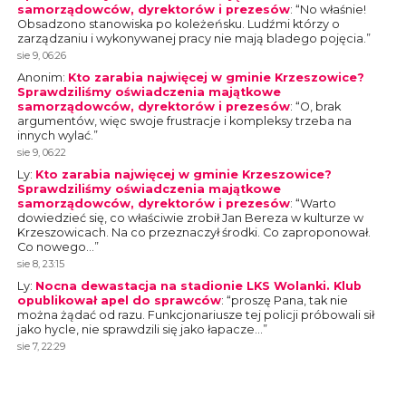
samorządowców, dyrektorów i prezesów
: “
No właśnie!
Obsadzono stanowiska po koleżeńsku. Ludźmi którzy o
zarządzaniu i wykonywanej pracy nie mają bladego pojęcia.
”
sie 9, 06:26
Anonim
:
Kto zarabia najwięcej w gminie Krzeszowice?
Sprawdziliśmy oświadczenia majątkowe
samorządowców, dyrektorów i prezesów
: “
O, brak
argumentów, więc swoje frustracje i kompleksy trzeba na
innych wylać.
”
sie 9, 06:22
Ly
:
Kto zarabia najwięcej w gminie Krzeszowice?
Sprawdziliśmy oświadczenia majątkowe
samorządowców, dyrektorów i prezesów
: “
Warto
dowiedzieć się, co właściwie zrobił Jan Bereza w kulturze w
Krzeszowicach. Na co przeznaczył środki. Co zaproponował.
Co nowego…
”
sie 8, 23:15
Ly
:
Nocna dewastacja na stadionie LKS Wolanki. Klub
opublikował apel do sprawców
: “
proszę Pana, tak nie
można żądać od razu. Funkcjonariusze tej policji próbowali sił
jako hycle, nie sprawdzili się jako łapacze…
”
sie 7, 22:29