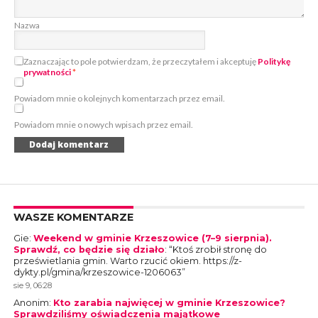
Nazwa
Zaznaczając to pole potwierdzam, że przeczytałem i akceptuję
Politykę
prywatności
*
Powiadom mnie o kolejnych komentarzach przez email.
Powiadom mnie o nowych wpisach przez email.
WASZE KOMENTARZE
Gie
:
Weekend w gminie Krzeszowice (7–9 sierpnia).
Sprawdź, co będzie się działo
: “
Ktoś zrobił stronę do
prześwietlania gmin. Warto rzucić okiem. https://z-
dykty.pl/gmina/krzeszowice-1206063
”
sie 9, 06:28
Anonim
:
Kto zarabia najwięcej w gminie Krzeszowice?
Sprawdziliśmy oświadczenia majątkowe