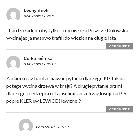
Lesny duch
02/07/2021 o 23:25
I bardzo ładnie oby tylko ci co niszcza Puszcze Dulowska
wycinajac ja masowo trafili do wiezien na dlugie lata
ODPOWIEDZ
Corka leśnika
03/07/2021 o 05:04
Zadam teraz bardzo naiwne pytania dlaczego PIS tak na
potege wycina drzewa w kraju? A drugie pytanie brzmi
dlaczego predzej mi reka uschnie anizeli zagłosuje na PIS i
popre KLER ew LEWICE ( lewizne)?
ODPOWIEDZ
-
06/07/2021 o 06:47