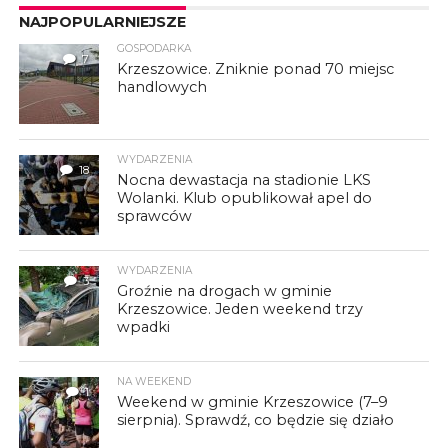
NAJPOPULARNIEJSZE
GOSPODARKA
7
Krzeszowice. Zniknie ponad 70 miejsc
handlowych
WYDARZENIA
18
Nocna dewastacja na stadionie LKS
Wolanki. Klub opublikował apel do
sprawców
WYDARZENIA
3
Groźnie na drogach w gminie
Krzeszowice. Jeden weekend trzy
wpadki
NA WEEKEND
1
Weekend w gminie Krzeszowice (7–9
sierpnia). Sprawdź, co będzie się działo