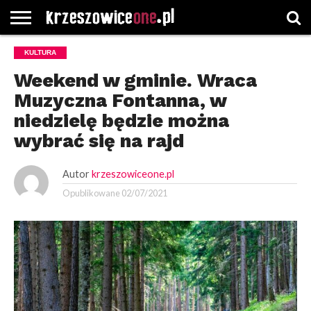
STRONA
KULTURA
GŁÓWNA
WYBORY
WYBIERZ
ROZKŁADY
GREGORCZYK
KONTAKT
SAMORZĄDOWE
KATEGORIE
JAZDY
WATCH
Weekend w gminie. Wraca
Muzyczna Fontanna, w
niedzielę będzie można
wybrać się na rajd
Autor
krzeszowiceone.pl
Opublikowane
02/07/2021