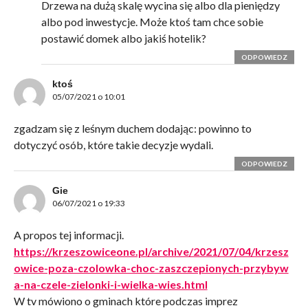
Drzewa na dużą skalę wycina się albo dla pieniędzy
albo pod inwestycje. Może ktoś tam chce sobie
postawić domek albo jakiś hotelik?
ODPOWIEDZ
ktoś
05/07/2021 o 10:01
zgadzam się z leśnym duchem dodając: powinno to
dotyczyć osób, które takie decyzje wydali.
ODPOWIEDZ
Gie
06/07/2021 o 19:33
A propos tej informacji.
https://krzeszowiceone.pl/archive/2021/07/04/krzesz
owice-poza-czolowka-choc-zaszczepionych-przybyw
a-na-czele-zielonki-i-wielka-wies.html
W tv mówiono o gminach które podczas imprez