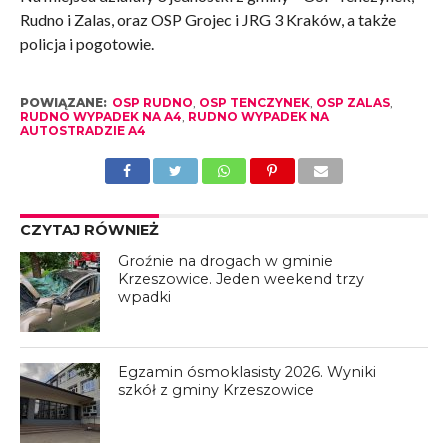
Rudno i Zalas, oraz OSP Grojec i JRG 3 Kraków, a także
policja i pogotowie.
POWIĄZANE:
OSP RUDNO
,
OSP TENCZYNEK
,
OSP ZALAS
,
RUDNO WYPADEK NA A4
,
RUDNO WYPADEK NA
AUTOSTRADZIE A4
CZYTAJ RÓWNIEŻ
Groźnie na drogach w gminie
Krzeszowice. Jeden weekend trzy
wpadki
Egzamin ósmoklasisty 2026. Wyniki
szkół z gminy Krzeszowice