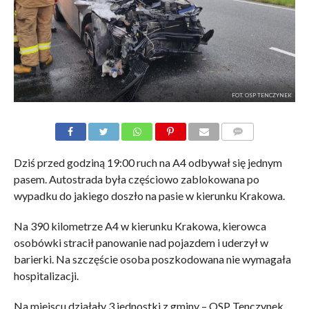
FOT. OSP TENCZYNEK
KOMENTARZE
Dziś przed godziną 19:00 ruch na A4 odbywał się jednym
pasem. Autostrada była częściowo zablokowana po
wypadku do jakiego doszło na pasie w kierunku Krakowa.
Na 390 kilometrze A4 w kierunku Krakowa, kierowca
osobówki stracił panowanie nad pojazdem i uderzył w
barierki. Na szczęście osoba poszkodowana nie wymagała
hospitalizacji.
Na miejscu działały 3 jednostki z gminy – OSP Tenczynek,