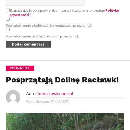
Zaznaczając to pole potwierdzam, że przeczytałem i akceptuję
Politykę
prywatności
*
Powiadom mnie o kolejnych komentarzach przez email.
Powiadom mnie o nowych wpisach przez email.
WYDARZENIA
Posprzątają Dolinę Racławki
Autor
krzeszowiceone.pl
Opublikowane
21/08/2021