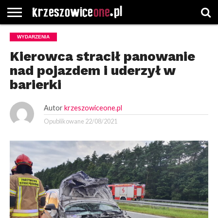
STRONA
WYDARZENIA
GŁÓWNA
WYBORY
WYBIERZ
ROZKŁADY
GREGORCZYK
KONTAKT
SAMORZĄDOWE
KATEGORIE
JAZDY
WATCH
Kierowca stracił panowanie
nad pojazdem i uderzył w
barierki
Autor
krzeszowiceone.pl
Opublikowane
22/08/2021