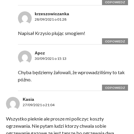
ODPOWIEDZ
krzeszowiczanka
28/09/2021 o 01:28
Napisał Krzysio plując smogiem!
ODPOWIEDZ
Apcz
30/09/2021 o 15:13
Chyba będziemy żałowali, że wprowadziliśmy to tak
późno.
ODPOWIEDZ
Kasia
27/09/2021 o 21:04
Wszystko pieknie ale prosze mi policzyc koszty
ogrzewania. Nie pytam ludzi ktorzy chwala sobie
ogrzewanie gazowe ze jest tansze bo ogrzewaja dwa