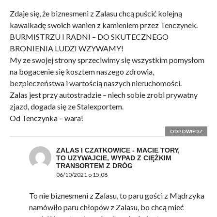
Zdaje się, że biznesmeni z Zalasu chcą puścić kolejną
kawalkadę swoich wanien z kamieniem przez Tenczynek.
BURMISTRZU I RADNI – DO SKUTECZNEGO
BRONIENIA LUDZI WZYWAMY!
My ze swojej strony sprzeciwimy się wszystkim pomysłom
na bogacenie się kosztem naszego zdrowia,
bezpieczeństwa i wartością naszych nieruchomości.
Zalas jest przy autostradzie – niech sobie zrobi prywatny
zjazd, dogada się ze Stalexportem.
Od Tenczynka – wara!
ODPOWIEDZ
ZALAS I CZATKOWICE - MACIE TORY,
TO UZYWAJCIE, WYPAD Z CIĘŻKIM
TRANSORTEM Z DRÓG
06/10/2021 o 15:08
To nie biznesmeni z Zalasu, to paru gości z Mądrzyka
namówiło paru chłopów z Zalasu, bo chcą mieć