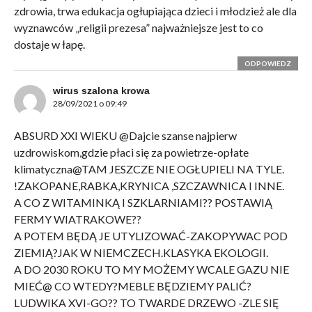
zdrowia, trwa edukacja ogłupiająca dzieci i młodzież ale dla
wyznawców „religii prezesa” najważniejsze jest to co
dostaje w łapę.
ODPOWIEDZ
wirus szalona krowa
28/09/2021 o 09:49
ABSURD XXI WIEKU @Dajcie szanse najpierw
uzdrowiskom,gdzie płaci się za powietrze-opłate
klimatyczna@TAM JESZCZE NIE OGŁUPIELI NA TYLE.
!ZAKOPANE,RABKA,KRYNICA ,SZCZAWNICA I INNE.
A CO Z WITAMINKĄ I SZKLARNIAMI?? POSTAWIĄ
FERMY WIATRAKOWE??
A POTEM BĘDĄ JE UTYLIZOWAĆ-ZAKOPYWAC POD
ZIEMIĄ?JAK W NIEMCZECH.KLASYKA EKOLOGII.
A DO 2030 ROKU TO MY MOŻEMY WCALE GAZU NIE
MIEĆ@ CO WTEDY?MEBLE BĘDZIEMY PALIĆ?
LUDWIKA XVI-GO?? TO TWARDE DRZEWO -ZLE SIĘ