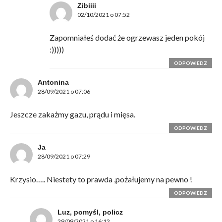
Zibiiii
02/10/2021 o 07:52
Zapomniałeś dodać że ogrzewasz jeden pokój
:)))))
ODPOWIEDZ
Antonina
28/09/2021 o 07:06
Jeszcze zakażmy gazu, prądu i mięsa.
ODPOWIEDZ
Ja
28/09/2021 o 07:29
Krzysio….. Niestety to prawda ,pożałujemy na pewno !
ODPOWIEDZ
Luz, pomyśl, policz
29/09/2021 o 16:12