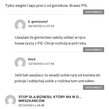
Tylko wegiel i lapy precz od gornikow. Brawo PIS.
ODPOWIEDZ
Ł geniuszu!
06/10/2021 o 15:10
Uważam że górnictwo należy oddać w ręce
towarzyszy z PiS. Oni je rozłożą w pół roku.
ODPOWIEDZ
ktoś
13/10/2021 o 17:58
Jeśli tak uważasz, to wsadź sobie rurę od komina do
pokoju i oddychaj sobie z rodzina tym smrodem.
ODPOWIEDZ
STOP DLA BIZNESU, KTÓRY MA W D...
MIESZKAŃCÓW
05/10/2021 o 18:48