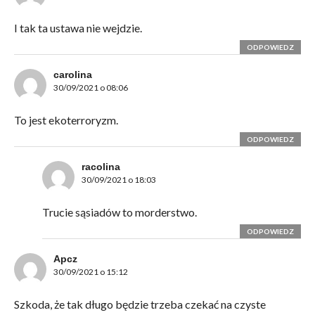
I tak ta ustawa nie wejdzie.
ODPOWIEDZ
carolina
30/09/2021 o 08:06
To jest ekoterroryzm.
ODPOWIEDZ
racolina
30/09/2021 o 18:03
Trucie sąsiadów to morderstwo.
ODPOWIEDZ
Apcz
30/09/2021 o 15:12
Szkoda, że tak długo będzie trzeba czekać na czyste