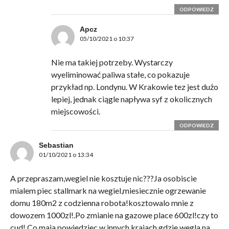
ODPOWIEDZ
Apcz
05/10/2021 o 10:37
Nie ma takiej potrzeby. Wystarczy
wyeliminować paliwa stałe, co pokazuje
przykład np. Londynu. W Krakowie tez jest dużo
lepiej, jednak ciągle napływa syf z okolicznych
miejscowości.
ODPOWIEDZ
Sebastian
01/10/2021 o 13:34
A przepraszam,wegiel nie kosztuje nic???Ja osobiscie
mialem piec stallmark na wegiel,miesiecznie ogrzewanie
domu 180m2 z codzienna robota!kosztowalo mnie z
dowozem 1000zl!.Po zmianie na gazowe place 600zl!czy to
cud!.Co maja powiedziec w innych krajach gdzie wegla na