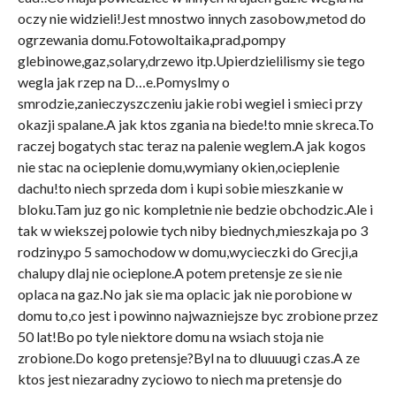
oczy nie widzieli!Jest mnostwo innych zasobow,metod do
ogrzewania domu.Fotowoltaika,prad,pompy
glebinowe,gaz,solary,drzewo itp.Upierdzielilismy sie tego
wegla jak rzep na D…e.Pomyslmy o
smrodzie,zanieczyszczeniu jakie robi wegiel i smieci przy
okazji spalane.A jak ktos zgania na biede!to mnie skreca.To
raczej bogatych stac teraz na palenie weglem.A jak kogos
nie stac na ocieplenie domu,wymiany okien,ocieplenie
dachu!to niech sprzeda dom i kupi sobie mieszkanie w
bloku.Tam juz go nic kompletnie nie bedzie obchodzic.Ale i
tak w wiekszej polowie tych niby biednych,mieszkaja po 3
rodziny,po 5 samochodow w domu,wycieczki do Grecji,a
chalupy dlaj nie ocieplone.A potem pretensje ze sie nie
oplaca na gaz.No jak sie ma oplacic jak nie porobione w
domu to,co jest i powinno najwazniejsze byc zrobione przez
50 lat!Bo po tyle niektore domu na wsiach stoja nie
zrobione.Do kogo pretensje?Byl na to dluuuugi czas.A ze
ktos jest niezaradny zyciowo to niech ma pretensje do