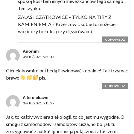
spokój kosztem innych miwezkańców tego samego
Tenczynka.
ZALAS I CZATKOWICE – TYLKO NA TIRY Z
KAMIENIEM. A z Krzeszowic sobie to możecie
wozić czy to koleją czy ciężarówami.
ODPOWIEDZ
Anonim
05/10/2021 o 20:14
Gienek kosmito oni będą likwidować kopalnie! Tak trzymać
brawo
pis.
ODPOWIEDZ
A to ciekawe
06/10/2021 o 15:27
Jak, to każdy wybiera z ekologii, to co jest mu wygodne. O
smogu z samochodów i samolotów cisza, no bo, jak tu
zrezygnować z autka! Ignorancja połączona z fałszem!