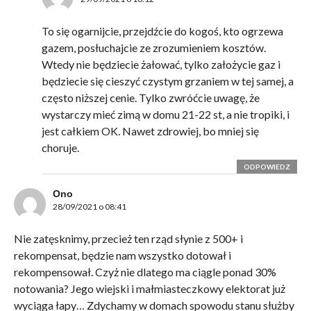
To się ogarnijcie, przejdźcie do kogoś, kto ogrzewa
gazem, posłuchajcie ze zrozumieniem kosztów.
Wtedy nie będziecie żałować, tylko założycie gaz i
będziecie się cieszyć czystym grzaniem w tej samej, a
często niższej cenie. Tylko zwróćcie uwagę, że
wystarczy mieć zimą w domu 21-22 st, a nie tropiki, i
jest całkiem OK. Nawet zdrowiej, bo mniej się
choruje.
ODPOWIEDZ
Ono
28/09/2021 o 08:41
Nie zatęsknimy, przecież ten rząd słynie z 500+ i
rekompensat, będzie nam wszystko dotował i
rekompensował. Czyż nie dlatego ma ciągle ponad 30%
notowania? Jego wiejski i małmiasteczkowy elektorat już
wyciąga łapy… Zdychamy w domach spowodu stanu służby