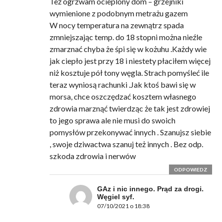
Też ogrzwam ocieplony dom – grzejniki
wymienione z podobnym metrażu gazem
W nocy temperatura na zewnątrz spada
zmniejszając temp. do 18 stopni można nieźle
zmarznać chyba że śpi się w kożuhu .Każdy wie
jak ciepło jest przy 18 i niestety płaciłem więcej
niż kosztuje pół tony węgla. Strach pomyśleć ile
teraz wyniosą rachunki .Jak ktoś bawi się w
morsa, chce oszczędzać kosztem własnego
zdrowia marznąć twierdząc że tak jest zdrowiej
to jego sprawa ale nie musi do swoich
pomysłów przekonywać innych . Szanujsz siebie
, swoje dziwactwa szanuj też innych . Bez odp.
szkoda zdrowia i nerwów
ODPOWIEDZ
GAz i nic innego. Prąd za drogi.
Węgiel syf.
07/10/2021 o 18:38