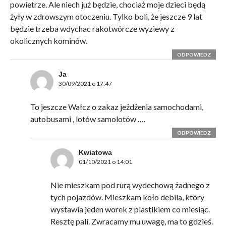
powietrze. Ale niech już będzie, chociaż moje dzieci będą
żyły w zdrowszym otoczeniu. Tylko boli, że jeszcze 9 lat
będzie trzeba wdychac rakotwórcze wyziewy z
okolicznych kominów.
ODPOWIEDZ
Ja
30/09/2021 o 17:47
To jeszcze Wałcz o zakaz jeżdżenia samochodami,
autobusami , lotów samolotów ….
ODPOWIEDZ
Kwiatowa
01/10/2021 o 14:01
Nie mieszkam pod rurą wydechową żadnego z
tych pojazdów. Mieszkam koło debila, który
wystawia jeden worek z plastikiem co miesiąc.
Resztę pali. Zwracamy mu uwagę, ma to gdzieś.