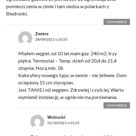
pomieszczenia w zimie i tam siedza w polarkach z
Biedronki.
ODPOWIEDZ
Zwierz
28/09/2021 o 20:53
Miałem węgiel, od 10 lat mam gaz. 240 m2, trzy
piętra. Termostat – Temp. dzień od 20,4 do 21,4
stopnia. Nocą min. 18.
Kaloryfery nowego typu, w sensie – nie żeliwne. Dom
ocieplony 15 cm styropian.
Jest TANIEJ niż węglem. Zdrowiej i czyściej. Warto
wymienić instalację, w ogóle nie ma porównania.
ODPOWIEDZ
Wolność
01/10/2021 o 01:25