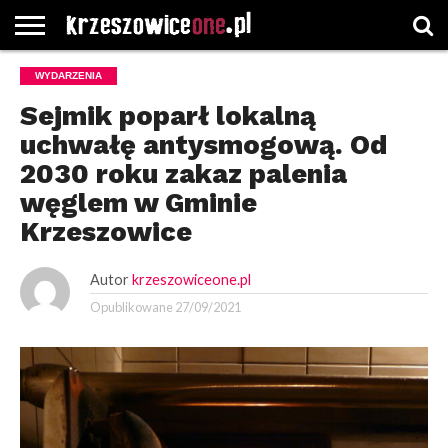
STRONA
WYDARZENIA
GŁÓWNA
WYBORY
WYBIERZ
ROZKŁADY
GREGORCZYK
KONTAKT
SAMORZĄDOWE
KATEGORIE
JAZDY
WATCH
Sejmik poparł lokalną
uchwałę antysmogową. Od
2030 roku zakaz palenia
węglem w Gminie
Krzeszowice
Autor
krzeszowiceone.pl
Opublikowane
27/09/2021