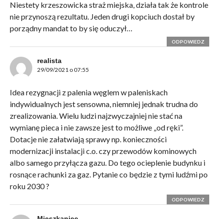
Niestety krzeszowicka straż miejska, działa tak że kontrole
nie przynoszą rezultatu. Jeden drugi kopciuch dostał by
porządny mandat to by się oduczył…
ODPOWIEDZ
realista
29/09/2021 o 07:55
Idea rezygnacji z palenia węglem w paleniskach
indywidualnych jest sensowna, niemniej jednak trudna do
zrealizowania. Wielu ludzi najzwyczajniej nie stać na
wymianę pieca i nie zawsze jest to możliwe „od ręki”.
Dotacje nie załatwiają sprawy np. konieczności
modernizacji instalacji c.o. czy przewodów kominowych
albo samego przyłącza gazu. Do tego ocieplenie budynku i
rosnące rachunki za gaz. Pytanie co będzie z tymi ludźmi po
roku 2030 ?
ODPOWIEDZ
Mieszkaniec