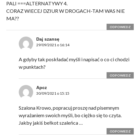
PALI ===ALTERNATYWY 4.
CORAZ WIECEJ DZIUR W DROGACH-TAM WAS NIE
MA??
ODPOWIEDZ
Daj szansę
29/09/2021 o 16:14
A gdyby tak poskładać myśli i napisać o co ci chodzi
w punktach?
ODPOWIEDZ
Apcz
30/09/2021 o 15:15
Szalona Krowo, popracuj proszę nad pisemnym
wyrażaniem swoich myśli, bo ciężko się to czyta.
Jakby jakiś bełkot szaleńca …
ODPOWIEDZ