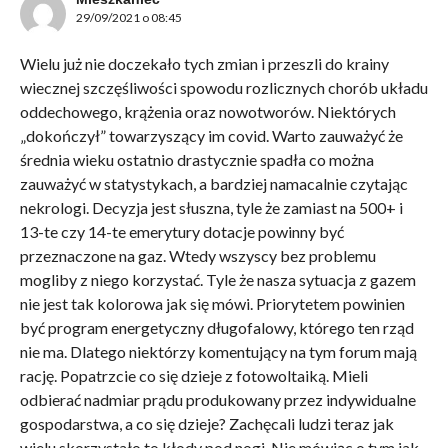
29/09/2021 o 08:45
Wielu już nie doczekało tych zmian i przeszli do krainy
wiecznej szczęśliwości spowodu rozlicznych chorób układu
oddechowego, krążenia oraz nowotworów. Niektórych
„dokończył” towarzyszący im covid. Warto zauważyć że
średnia wieku ostatnio drastycznie spadła co można
zauważyć w statystykach, a bardziej namacalnie czytając
nekrologi. Decyzja jest słuszna, tyle że zamiast na 500+ i
13-te czy 14-te emerytury dotacje powinny być
przeznaczone na gaz. Wtedy wszyscy bez problemu
mogliby z niego korzystać. Tyle że nasza sytuacja z gazem
nie jest tak kolorowa jak się mówi. Priorytetem powinien
być program energetyczny długofalowy, którego ten rząd
nie ma. Dlatego niektórzy komentujący na tym forum mają
rację. Popatrzcie co się dzieje z fotowoltaiką. Mieli
odbierać nadmiar prądu produkowany przez indywidualne
gospodarstwa, a co się dzieje? Zachęcali ludzi teraz jak
wielu skorzystało to kłody pod nogi. Nie mówiąc o tym jak