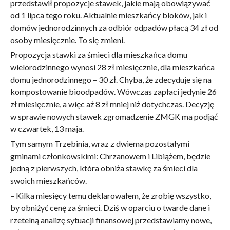
przedstawił propozycje stawek, jakie mają obowiązywać
od 1 lipca tego roku. Aktualnie mieszkańcy bloków, jak i
domów jednorodzinnych za odbiór odpadów płacą 34 zł od
osoby miesięcznie. To się zmieni.
Propozycja stawki za śmieci dla mieszkańca domu
wielorodzinnego wynosi 28 zł miesięcznie, dla mieszkańca
domu jednorodzinnego – 30 zł. Chyba, że zdecyduje się na
kompostowanie bioodpadów. Wówczas zapłaci jedynie 26
zł miesięcznie, a więc aż 8 zł mniej niż dotychczas. Decyzję
w sprawie nowych stawek zgromadzenie ZMGK ma podjąć
w czwartek, 13 maja.
Tym samym Trzebinia, wraz z dwiema pozostałymi
gminami członkowskimi: Chrzanowem i Libiążem, będzie
jedną z pierwszych, która obniża stawkę za śmieci dla
swoich mieszkańców.
– Kilka miesięcy temu deklarowałem, że zrobię wszystko,
by obniżyć cenę za śmieci. Dziś w oparciu o twarde dane i
rzetelną analizę sytuacji finansowej przedstawiamy nowe,