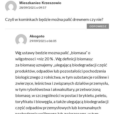
Mieszkaniec Krzeszowic
28/09/2021 o 09:57
Czyli w kominkach będzie można palić drewnem czy nie?
ODPOWIEDZ
Akogoto
29/09/2021 o 06:05
Wg ustawy bedzie mozna palić „biomasa” o
wilgotnosci >niz 20 % . Wg definicji biomasy:
za biomasę uznajemy „ulegającą biodegradacji część
produktów, odpadów lub pozostałości pochodzenia
biologicznego z rolnictwa, w tym substancje roślinne i
zwierzęce, leśnictwa i związanych działów przemysłu,
w tym rybołówstwa i akwakultury, przetworzoną
biomasę, w szczególności w postaci brykietu, peletu,
toryfikatu i biowęgla, a także ulegającą biodegradacji
część odpadów przemysłowych lub komunalnych
pochodzenia roślinnego lub zwierzęcego, w tym