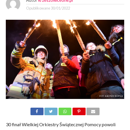
Autor
krzeszowiceone.pl
Opublikowane
30/01/2022
FOT. KACPER ROPKA
30 finał Wielkiej Orkiestry Świątecznej Pomocy powoli