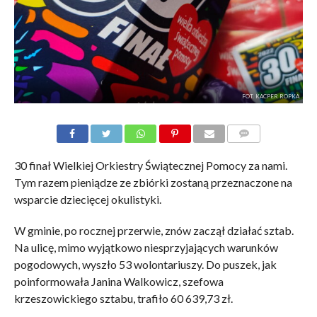
FOT. KACPER ROPKA
KOMENTARZE
30 finał Wielkiej Orkiestry Świątecznej Pomocy za nami.
Tym razem pieniądze ze zbiórki zostaną przeznaczone na
wsparcie dziecięcej okulistyki.
W gminie, po rocznej przerwie, znów zaczął działać sztab.
Na ulicę, mimo wyjątkowo niesprzyjających warunków
pogodowych, wyszło 53 wolontariuszy. Do puszek, jak
poinformowała Janina Walkowicz, szefowa
krzeszowickiego sztabu, trafiło 60 639,73 zł.