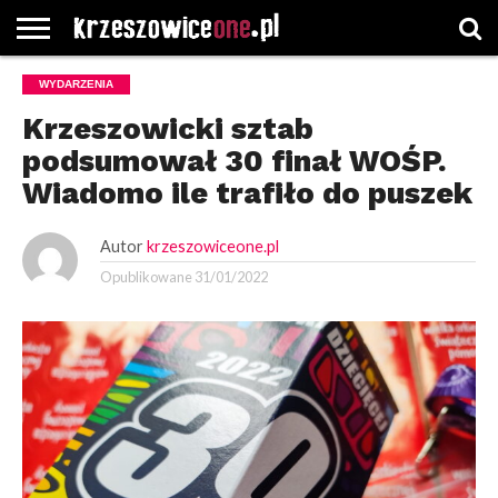
STRONA
WYDARZENIA
GŁÓWNA
WYBORY
WYBIERZ
ROZKŁADY
GREGORCZYK
KONTAKT
SAMORZĄDOWE
KATEGORIE
JAZDY
WATCH
Krzeszowicki sztab
podsumował 30 finał WOŚP.
Wiadomo ile trafiło do puszek
Autor
krzeszowiceone.pl
Opublikowane
31/01/2022