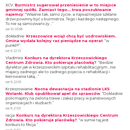
XCV
:
Burmistrz sugerował przeniesienie w to miejsce
gminnej spółki. Zamiast tego… trwa poszukiwanie
najemcy
: “
Właśnie tak, samo życie, a najważniejsze szklane
drzwi powinny być u burmistrza. Tego i każdego następnego.
To nie są samozwańczy…
”
sie 10, 03:58
dokładnie
:
Krzeszowice wciąż chcą być uzdrowiskiem.
Gmina wydała kolejny raz pieniądze na operat
: “
w
punkt!!!
”
sie 9, 22:13
Vladimira
:
Konkurs na dyrektora Krzeszowickiego
Centrum Zdrowia. Kto pokieruje placówką?
: “
Bedzie
dyrektor jak w krzeszowickim szpitalu rehabilitacyjnym , nie
majacy zadnego ale to zadnego pojecia o rehabilitacji i
kierowania taką…
”
sie 9, 22:05
Krzeszowianie
:
Nocna dewastacja na stadionie LKS
Wolanki. Klub opublikował apel do sprawców
: “
Dokladnie
policmajstry na zielona trawe i zakaz pracy w panstwowych
organizacjach i sluzbach.
”
sie 9, 21:53
racja
:
Konkurs na dyrektora Krzeszowickiego Centrum
Zdrowia. Kto pokieruje placówką?
: “
w sumie taj jest.
konkurs to fikcja.
”
sie 9, 21:52