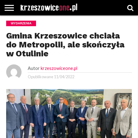
STRONA
WYDARZENIA
GŁÓWNA
WYBORY
WYBIERZ
ROZKŁADY
GREGORCZYK
KONTAKT
SAMORZĄDOWE
KATEGORIE
JAZDY
WATCH
Gmina Krzeszowice chciała
do Metropolii, ale skończyła
w Otulinie
Autor
krzeszowiceone.pl
Opublikowane
11/04/2022