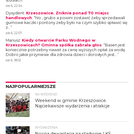
studiach.
”
sie 6, 22:54
Dysydent
:
Krzeszowice. Zniknie ponad 70 miejsc
handlowych
: “
No , grubo a powini zostawić żeby sprzedawali
gumowe kaczki i pontony żeby było na czym szybko spławić się
z…
”
sie 6, 22:07
Mariusz
:
Kiedy otwarcie Parku Wodnego w
Krzeszowicach? Gminna spółka zabrała głos
: “
Basen jest
koniecznie potrzebny nawet za cenę wyższych opłat za wodę.
Dobro jakie przyniesie dla zdrowia dzieci i dorosłych jest…
”
sie 6, 18:02
NAJPOPULARNIEJSZE
NA WEEKEND
4
Weekend w gminie Krzeszowice.
Najciekawsze wydarzenia i atrakcje
WYDARZENIA
14
Nocna dewastacja na stadionie LKS