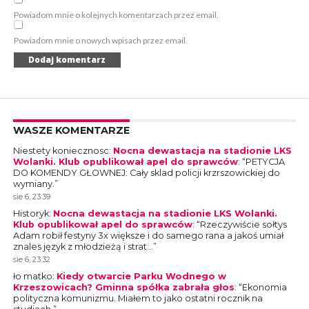
Powiadom mnie o kolejnych komentarzach przez email.
Powiadom mnie o nowych wpisach przez email.
WASZE KOMENTARZE
Niestety koniecznosc
:
Nocna dewastacja na stadionie LKS
Wolanki. Klub opublikował apel do sprawców
: “
PETYCJA
DO KOMENDY GŁOWNEJ: Cały sklad policji krzrszowickiej do
wymiany.
”
sie 6, 23:39
Historyk
:
Nocna dewastacja na stadionie LKS Wolanki.
Klub opublikował apel do sprawców
: “
Rzeczywiście sołtys
Adam robił festyny 3x większe i do samego rana a jakoś umiał
znales język z młodzieżą i strat…
”
sie 6, 23:32
ło matko
:
Kiedy otwarcie Parku Wodnego w
Krzeszowicach? Gminna spółka zabrała głos
: “
Ekonomia
polityczna komunizmu. Miałem to jako ostatni rocznik na