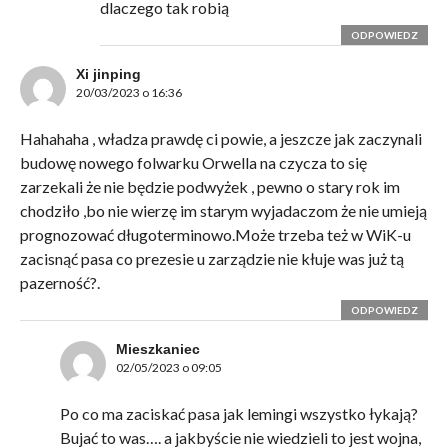
dlaczego tak robią
ODPOWIEDZ
Xi jinping
20/03/2023 o 16:36
Hahahaha , władza prawdę ci powie, a jeszcze jak zaczynali
budowę nowego folwarku Orwella na czycza to się
zarzekali że nie będzie podwyżek , pewno o stary rok im
chodziło ,bo nie wierzę im starym wyjadaczom że nie umieją
prognozować długoterminowo.Może trzeba też w WiK-u
zacisnąć pasa co prezesie u zarządzie nie kłuje was już tą
pazerność?.
ODPOWIEDZ
Mieszkaniec
02/05/2023 o 09:05
Po co ma zaciskać pasa jak lemingi wszystko łykają?
Bujać to was…. a jakbyście nie wiedzieli to jest wojna,