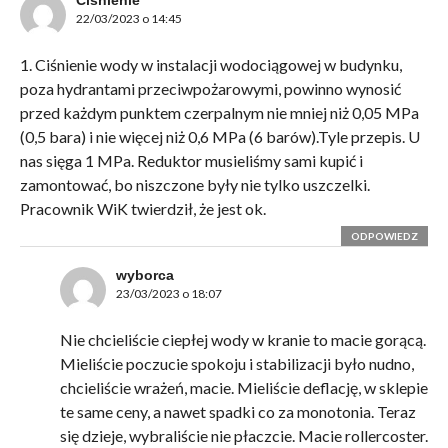
22/03/2023 o 14:45
1. Ciśnienie wody w instalacji wodociągowej w budynku,
poza hydrantami przeciwpożarowymi, powinno wynosić
przed każdym punktem czerpalnym nie mniej niż 0,05 MPa
(0,5 bara) i nie więcej niż 0,6 MPa (6 barów).Tyle przepis. U
nas sięga 1 MPa. Reduktor musieliśmy sami kupić i
zamontować, bo niszczone były nie tylko uszczelki.
Pracownik WiK twierdził, że jest ok.
ODPOWIEDZ
wyborca
23/03/2023 o 18:07
Nie chcieliście ciepłej wody w kranie to macie gorącą.
Mieliście poczucie spokoju i stabilizacji było nudno,
chcieliście wrażeń, macie. Mieliście deflację, w sklepie
te same ceny, a nawet spadki co za monotonia. Teraz
się dzieje, wybraliście nie płaczcie. Macie rollercoster.