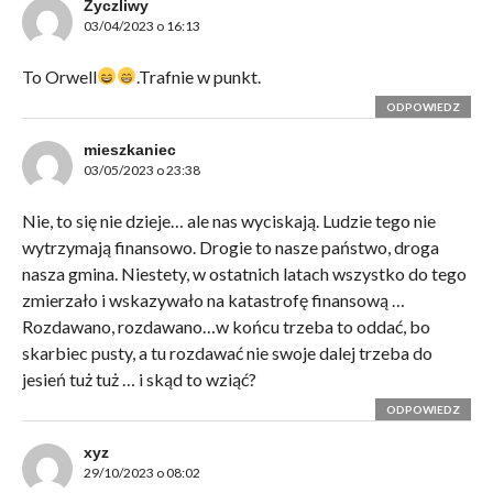
Życzliwy
03/04/2023 o 16:13
To Orwell
.Trafnie w punkt.
ODPOWIEDZ
mieszkaniec
03/05/2023 o 23:38
Nie, to się nie dzieje… ale nas wyciskają. Ludzie tego nie
wytrzymają finansowo. Drogie to nasze państwo, droga
nasza gmina. Niestety, w ostatnich latach wszystko do tego
zmierzało i wskazywało na katastrofę finansową …
Rozdawano, rozdawano…w końcu trzeba to oddać, bo
skarbiec pusty, a tu rozdawać nie swoje dalej trzeba do
jesień tuż tuż … i skąd to wziąć?
ODPOWIEDZ
xyz
29/10/2023 o 08:02