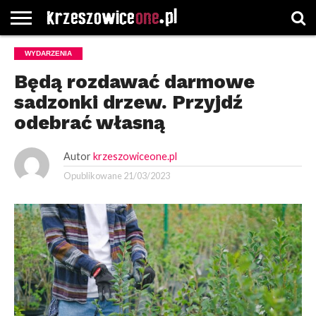
STRONA
WYDARZENIA
GŁÓWNA
WYBORY
WYBIERZ
ROZKŁADY
GREGORCZYK
KONTAKT
SAMORZĄDOWE
KATEGORIE
JAZDY
WATCH
Będą rozdawać darmowe
sadzonki drzew. Przyjdź
odebrać własną
Autor
krzeszowiceone.pl
Opublikowane
21/03/2023