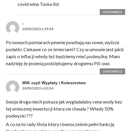
covid wina Tuska itd.
ODPOWIEDZ
-
20/03/2023 o 19:34
Po nowych pomiarach pewnie powitają nas nowe, wyższe
podatki. Ciekawe co ze śmieciami? Czy w umowie jest jakiś
zapis o inflacji wtedy też będziemy mieć podwyżkę. Mam
nadzieję że jesienią podziękujemy drogiemu PiS-owi.
ODPOWIEDZ
WiK czyli Wypłaty i Kolesiostwo
20/03/2023 o 20:24
Swoja droga niech pokaza jak wygladalaby cena wody bez
tej smiesznej inwestycji ktora sie chwala ? Wtedy 50%
podwyzki ???
A co na to rady Słota który równocześnie pełni funkcję