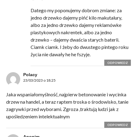
Datego my poponujemy dobrom zmiane: za
jedno drzewko dajemy pińć kilo makutalury,
albo za jedno drzewko dajemy reklamówke
plastykowych nakrentek, albo za jedno
drzewko – dajemy dwaścia starych baterii.
Ciamk ciamk. I żeby do dwustego pintego roku
życia nie dawały he he fszyje.
ODPOWIEDZ
Polacy
23/03/2023 o 18:25
Jaka wspaniałomyślność, najpierw betonowanie i wycinka
drzew na handel, a teraz raptem troska o środowisko, tanie
zagrywki przed wyborami. Zgroza ,traktują ludzi jak z
upośledzeniem intelektualnym
ODPOWIEDZ
Anonim