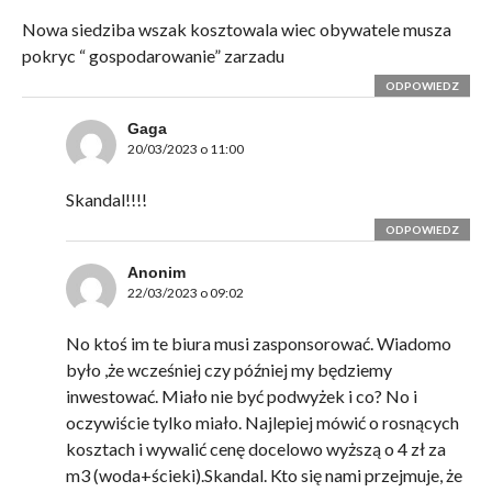
Nowa siedziba wszak kosztowala wiec obywatele musza
pokryc “ gospodarowanie” zarzadu
ODPOWIEDZ
Gaga
20/03/2023 o 11:00
Skandal!!!!
ODPOWIEDZ
Anonim
22/03/2023 o 09:02
No ktoś im te biura musi zasponsorować. Wiadomo
było ,że wcześniej czy później my będziemy
inwestować. Miało nie być podwyżek i co? No i
oczywiście tylko miało. Najlepiej mówić o rosnących
kosztach i wywalić cenę docelowo wyższą o 4 zł za
m3 (woda+ścieki).Skandal. Kto się nami przejmuje, że