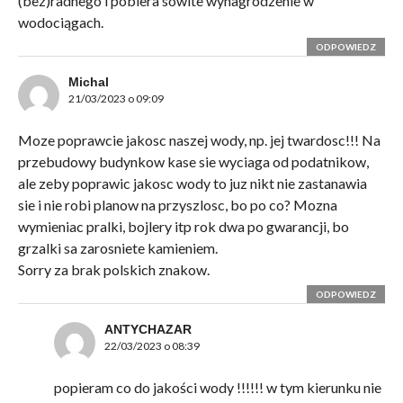
(bez)radnego i pobiera sowite wynagrodzenie w
wodociągach.
ODPOWIEDZ
Michal
21/03/2023 o 09:09
Moze poprawcie jakosc naszej wody, np. jej twardosc!!! Na
przebudowy budynkow kase sie wyciaga od podatnikow,
ale zeby poprawic jakosc wody to juz nikt nie zastanawia
sie i nie robi planow na przyszlosc, bo po co? Mozna
wymieniac pralki, bojlery itp rok dwa po gwarancji, bo
grzalki sa zarosniete kamieniem.
Sorry za brak polskich znakow.
ODPOWIEDZ
ANTYCHAZAR
22/03/2023 o 08:39
popieram co do jakości wody !!!!!! w tym kierunku nie