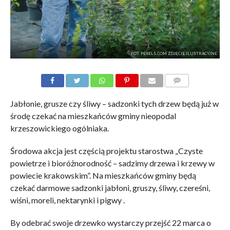
FOT. PEXELS.COM ZDJĘCIE ILUSTRACYJNE
KOMENTARZE
Jabłonie, grusze czy śliwy – sadzonki tych drzew będą już w
środę czekać na mieszkańców gminy nieopodal
krzeszowickiego ogólniaka.
Środowa akcja jest częścią projektu starostwa „Czyste
powietrze i bioróżnorodność – sadzimy drzewa i krzewy w
powiecie krakowskim”. Na mieszkańców gminy będą
czekać darmowe sadzonki jabłoni, gruszy, śliwy, czereśni,
wiśni, moreli, nektarynki i pigwy .
By odebrać swoje drzewko wystarczy przejść 22 marca o