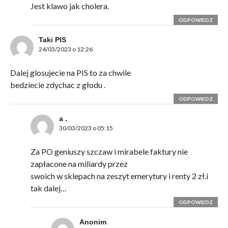
Jest klawo jak cholera.
ODPOWIEDZ
Taki PIS
24/03/2023 o 12:26
Dalej glosujecie na PIS to za chwile
bedziecie zdychac z głodu .
ODPOWIEDZ
a .
30/03/2023 o 05:15
Za PO geniuszy szczaw i mirabele faktury nie
zapłacone na miliardy przez
swoich w sklepach na zeszyt emerytury i renty 2 zł.i
tak dalej…
ODPOWIEDZ
Anonim