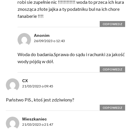
robi sie zupełnie nic !!!!!!!!!!!! woda to przeca ich kura
znosząca złote jajka a ty podatniku bul na ich chore
fanaberie !!!!
ODPOWIEDZ
Anonim
26/09/2023 o 12:43
Woda do badania.Sprawa do sądu i rachunki za jakość
wody pójdą w dół.
ODPOWIEDZ
CX
21/03/2023 o 09:45
Państwo PiS., ktoś jest zdziwiony?
ODPOWIEDZ
Mieszkaniec
21/03/2023 o 21:47