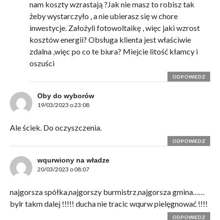
nam koszty wzrastają ?Jak nie masz to robisz tak
żeby wystarczyło , a nie ubierasz się w chore
inwestycje. Założyli fotowoltaikę , więc jaki wzrost
kosztów energii? Obsługa klienta jest właściwie
zdalna ,więc po co te biura? Miejcie litość kłamcy i
oszuści
ODPOWIEDZ
Oby do wyborów
19/03/2023 o 23:08
Ale ściek. Do oczyszczenia.
ODPOWIEDZ
wqurwiony na władze
20/03/2023 o 08:07
najgorsza spółka,najgorszy burmistrz,najgorsza gmina……
bylr takm dalej !!!!! ducha nie tracic wqurw pielęgnować !!!!
ODPOWIEDZ