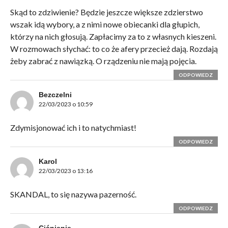
Skąd to zdziwienie? Będzie jeszcze większe zdzierstwo
wszak idą wybory, a z nimi nowe obiecanki dla głupich,
którzy na nich głosują. Zapłacimy za to z własnych kieszeni.
W rozmowach słychać: to co że afery przecież dają. Rozdają
żeby zabrać z nawiązką. O rządzeniu nie mają pojęcia.
ODPOWIEDZ
Bezczelni
22/03/2023 o 10:59
Zdymisjonować ich i to natychmiast!
ODPOWIEDZ
Karol
22/03/2023 o 13:16
SKANDAL, to się nazywa pazerność.
ODPOWIEDZ
Ciśnienie