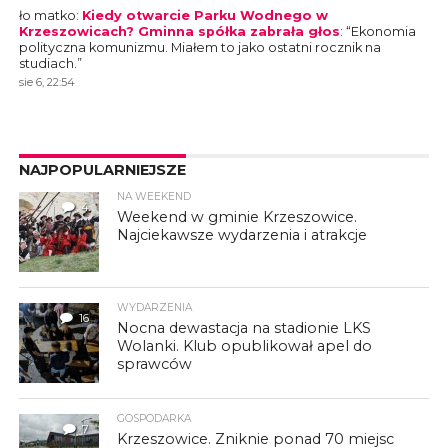
ło matko
:
Kiedy otwarcie Parku Wodnego w
Krzeszowicach? Gminna spółka zabrała głos
: “
Ekonomia
polityczna komunizmu. Miałem to jako ostatni rocznik na
studiach.
”
sie 6, 22:54
NAJPOPULARNIEJSZE
NA WEEKEND
4
Weekend w gminie Krzeszowice.
Najciekawsze wydarzenia i atrakcje
WYDARZENIA
16
Nocna dewastacja na stadionie LKS
Wolanki. Klub opublikował apel do
sprawców
GOSPODARKA
7
Krzeszowice. Zniknie ponad 70 miejsc