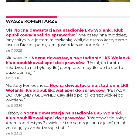
WASZE KOMENTARZE
Ola
:
Nocna dewastacja na stadionie LKS Wolanki. Klub
opublikował apel do sprawców
: “
Inne czasy inna młodzież,
inny sołtys. Nie jestem mieszkanką Woli,ale często korzystam z
lasu na Białce i pamiętam gospodarskie podejście…
”
sie 7, 08:28
Mieszkaniec
:
Nocna dewastacja na stadionie LKS Wolanki.
Klub opublikował apel do sprawców
: “
Umiał, bo tamta
młodzież to nie było bydło( przepraszam bydło, bo to coś to
dużo poniżej).
”
sie 7, 08:01
Niestety koniecznosc
:
Nocna dewastacja na stadionie LKS
Wolanki. Klub opublikował apel do sprawców
: “
PETYCJA
DO KOMENDY GŁOWNEJ: Cały sklad policji krzrszowickiej do
wymiany.
”
sie 6, 23:39
Historyk
:
Nocna dewastacja na stadionie LKS Wolanki.
Klub opublikował apel do sprawców
: “
Rzeczywiście sołtys
Adam robił festyny 3x większe i do samego rana a jakoś umiał
znales język z młodzieżą i strat…
”
sie 6, 23:32