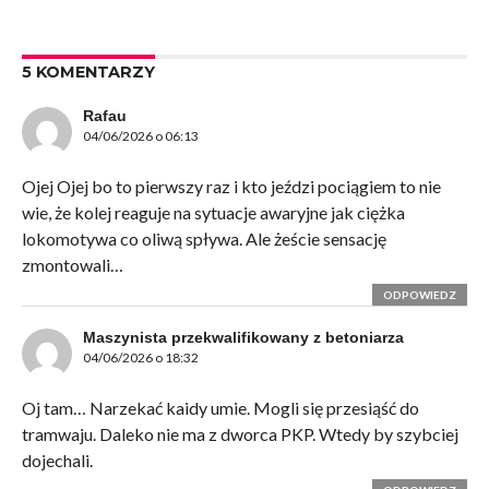
5 KOMENTARZY
Rafau
04/06/2026 o 06:13
Ojej Ojej bo to pierwszy raz i kto jeździ pociągiem to nie
wie, że kolej reaguje na sytuacje awaryjne jak ciężka
lokomotywa co oliwą spływa. Ale żeście sensację
zmontowali…
ODPOWIEDZ
Maszynista przekwalifikowany z betoniarza
04/06/2026 o 18:32
Oj tam… Narzekać kaidy umie. Mogli się przesiąść do
tramwaju. Daleko nie ma z dworca PKP. Wtedy by szybciej
dojechali.