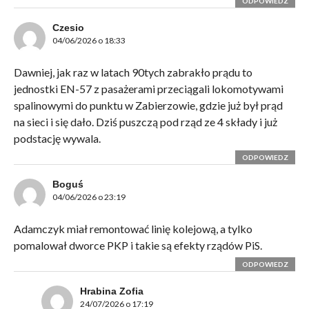
ODPOWIEDZ
Czesio
04/06/2026 o 18:33
Dawniej, jak raz w latach 90tych zabrakło prądu to
jednostki EN-57 z pasażerami przeciągali lokomotywami
spalinowymi do punktu w Zabierzowie, gdzie już był prąd
na sieci i się dało. Dziś puszczą pod rząd ze 4 składy i już
podstację wywala.
ODPOWIEDZ
Boguś
04/06/2026 o 23:19
Adamczyk miał remontować linię kolejową, a tylko
pomalował dworce PKP i takie są efekty rządów PiS.
ODPOWIEDZ
Hrabina Zofia
24/07/2026 o 17:19