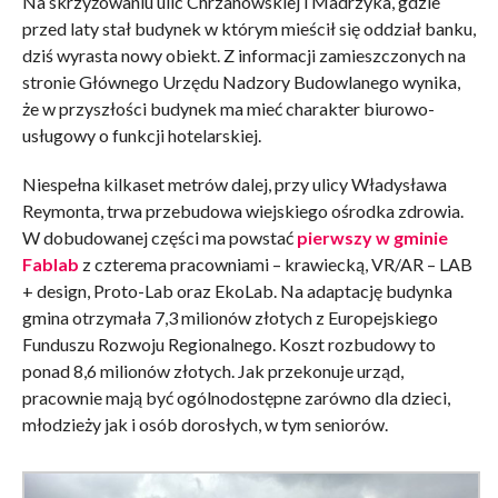
Na skrzyżowaniu ulic Chrzanowskiej i Madrzyka, gdzie
przed laty stał budynek w którym mieścił się oddział banku,
dziś wyrasta nowy obiekt. Z informacji zamieszczonych na
stronie Głównego Urzędu Nadzory Budowlanego wynika,
że w przyszłości budynek ma mieć charakter biurowo-
usługowy o funkcji hotelarskiej.
Niespełna kilkaset metrów dalej, przy ulicy Władysława
Reymonta, trwa przebudowa wiejskiego ośrodka zdrowia.
W dobudowanej części ma powstać
pierwszy w gminie
Fablab
z czterema pracowniami – krawiecką, VR/AR – LAB
+ design, Proto-Lab oraz EkoLab. Na adaptację budynka
gmina otrzymała 7,3 milionów złotych z Europejskiego
Funduszu Rozwoju Regionalnego. Koszt rozbudowy to
ponad 8,6 milionów złotych. Jak przekonuje urząd,
pracownie mają być ogólnodostępne zarówno dla dzieci,
młodzieży jak i osób dorosłych, w tym seniorów.