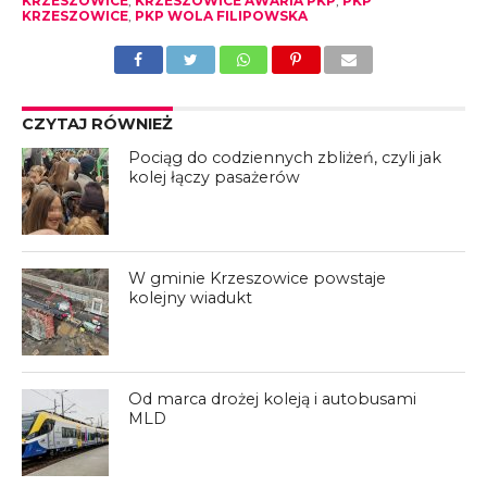
KRZESZOWICE
,
KRZESZOWICE AWARIA PKP
,
PKP
KRZESZOWICE
,
PKP WOLA FILIPOWSKA
CZYTAJ RÓWNIEŻ
Pociąg do codziennych zbliżeń, czyli jak
kolej łączy pasażerów
W gminie Krzeszowice powstaje
kolejny wiadukt
Od marca drożej koleją i autobusami
MLD