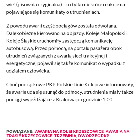
wie” (pisownia oryginalna) – to tylko niektóre reakcje na
pojawiające się komunikaty o utrudnieniach.
Z powodu awarii część pociągów została odwołana.
Dalekobieżne kierowano na objazdy. Koleje Małopolski i
Koleje Śląskie uruchomiły zastępczą komunikację
autobusową. Przed północą, na portalu pasażera obok
utrudnień związanych z awarią sieci trakcyjnej i
energetycznej pojawił się także komunikat o wypadku z
udziałem człowieka.
Choć początkowe PKP Polskie Linie Kolejowe informowały,
że awarie uda się usunąć do północy, utrudnienia miały także
pociągi wyjeżdżające z Krakowa po godzinie 1:00.
POWIĄZANE:
AWARIA NA KOLEI KRZESZOWICE
,
AWARIA NA
TRASIE KRZESZOWICE-TRZEBINIA
,
DWORZEC PKP