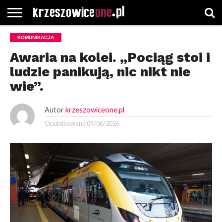
STRONA
KOMUNIKACJA
GŁÓWNA
WYBORY
WYBIERZ
ROZKŁADY
GREGORCZYK
KONTAKT
SAMORZĄDOWE
KATEGORIE
JAZDY
WATCH
Awaria na kolei. „Pociąg stoi i
ludzie panikują, nic nikt nie
wie”.
Autor
krzeszowiceone.pl
Opublikowane
04/06/2026