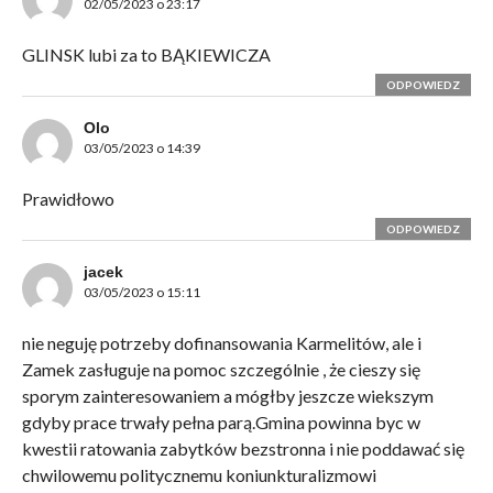
02/05/2023 o 23:17
GLINSK lubi za to BĄKIEWICZA
ODPOWIEDZ
Olo
03/05/2023 o 14:39
Prawidłowo
ODPOWIEDZ
jacek
03/05/2023 o 15:11
nie neguję potrzeby dofinansowania Karmelitów, ale i
Zamek zasługuje na pomoc szczególnie , że cieszy się
sporym zainteresowaniem a mógłby jeszcze wiekszym
gdyby prace trwały pełna parą.Gmina powinna byc w
kwestii ratowania zabytków bezstronna i nie poddawać się
chwilowemu politycznemu koniunkturalizmowi