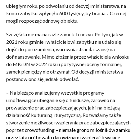
ubiegłym roku, po odwołaniu od decyzji ministerstwa, na
konto zabytku wpłynęło 600 tysięcy, by bracia z Czernej
mogli rozpocząć odnowę obiektu.
Szczęścia nie ma na razie zamek Tenczyn. Po tym, jak w
2021 roku gminie i właścicielowi zabytku nie udało się
dojść do porozumienia, warownia straciła szansę na
dofinansowanie. Mimo złożenia przez właściciela wniosku
do MKiDN w 2022 roku i pozytywnej oceny formalnej,
zamek pieniędzy nie otrzymał. Od decyzji ministerstwa
postanowiono się jednak odwołać.
– Na bieżąco analizujemy wszystkie programy
umożliwiające ubieganie się o fundusze, zarówno na
prowadzenie prac zabezpieczających, jak i na bieżącą
działalność kulturalną i turystyczną. Rozważamy także
stworzenie możliwości wspierania prac zabezpieczających
poprzez
crowdfunding – niemałe grono miłośników zamku
przez lata próbowało darowiznami wspierać trwające