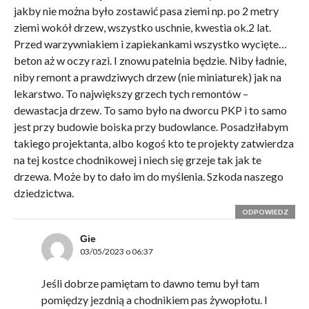
jakby nie można było zostawić pasa ziemi np. po 2 metry
ziemi wokół drzew, wszystko uschnie, kwestia ok.2 lat.
Przed warzywniakiem i zapiekankami wszystko wycięte…
beton aż w oczy razi. I znowu patelnia będzie. Niby ładnie,
niby remont a prawdziwych drzew (nie miniaturek) jak na
lekarstwo. To największy grzech tych remontów –
dewastacja drzew. To samo było na dworcu PKP i to samo
jest przy budowie boiska przy budowlance. Posadziłabym
takiego projektanta, albo kogoś kto te projekty zatwierdza
na tej kostce chodnikowej i niech się grzeje tak jak te
drzewa. Może by to dało im do myślenia. Szkoda naszego
dziedzictwa.
ODPOWIEDZ
Gie
03/05/2023 o 06:37
Jeśli dobrze pamiętam to dawno temu był tam
pomiędzy jezdnią a chodnikiem pas żywopłotu. I