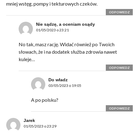
mniej wstęg, pompy i tekturowych czeków.
ODPOWIEDZ
Nie sądzę, a oceniam osądy
01/05/2023 o 23:21
No tak, masz rację. Widać również po Twoich
słowach, że i na dodatek służba zdrowia nawet
kuleje…
ODPOWIEDZ
Do władz
03/05/2023 o 19:05
A po polsku?
ODPOWIEDZ
Jarek
01/05/2023 o 23:29