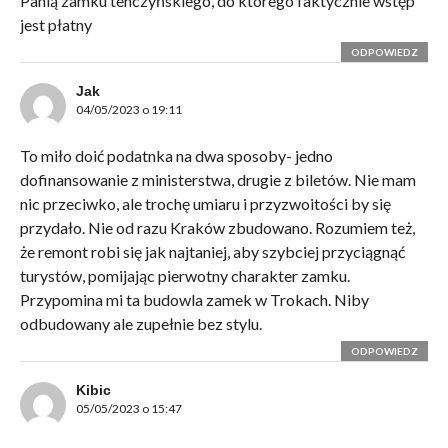
Panią zamku tenczyńskiego, do którego faktycznie wstęp
jest płatny
ODPOWIEDZ
Jak
04/05/2023 o 19:11
To miło doić podatnka na dwa sposoby- jedno
dofinansowanie z ministerstwa, drugie z biletów. Nie mam
nic przeciwko, ale trochę umiaru i przyzwoitości by się
przydało. Nie od razu Kraków zbudowano. Rozumiem też,
że remont robi się jak najtaniej, aby szybciej przyciągnąć
turystów, pomijając pierwotny charakter zamku.
Przypomina mi ta budowla zamek w Trokach. Niby
odbudowany ale zupełnie bez stylu.
ODPOWIEDZ
Kibic
05/05/2023 o 15:47