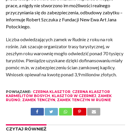
prace, a nigdy nie stworzono im możliwości realnego
przyczyniania się do zabezpieczenia, odbudowy zabytku –
informuje Robert Szczuka z Fundacji New Ewa Art Jana
Potockiego.
Liczba odwiedzających zamek w Rudnie z roku na rok
rośnie. Jak szacuje organizator trasy turystycznej, w
zeszłym roku warownię mogło odwiedzić ponad 70 tysięcy
turystów. Pieniądze uzyskane dzięki dofinansowaniu miały
pomóc m.in. w zabezpieczeniu ścian zamkowej kaplicy.
Wniosek opiewał na kwotę ponad 3,9 milionów złotych.
POWIĄZANE:
CZERNA KLASZTOR
,
CZERNA KLASZTOR
KARMELITÓW BOSYCH
,
KLASZTOR W CZERNEJ
,
ZAMEK
RUDNO
,
ZAMEK TENCZYN
,
ZAMEK TENCZYN W RUDNIE
CZYTAJ RÓWNIEŻ