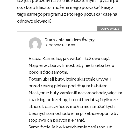
też jest położony na terenie klasztornym – pytam po
co, skoro klasztor może na niego pozyskać kasę z
tego samego programu z którego pozyskał kasę na
odnowę elewacji?
ODPOWIEDZ
Duch - nie całkiem Święty
05/05/2023 o 18:00
Bracia Karmelici, jak widać – też ewoluują.
Najpierw zburzyli most, aby nie trzeba było
boso iść do samotni.
Potem ubrali buty, które skrzętnie urywali
przed resztą plebsu pod długim habitem.
Następnie buty zamienili na samochody, więc im
i parking potrzebny, bo oni biedni są i tylko ze
zbiórek darczyńców można nie narażać tych
biednych samochodów na przebicie opon, aby
stóp swoich bosych nie ranić.
Samo życie, jak w katechizmie zapisano już