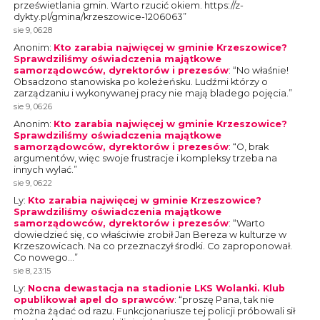
prześwietlania gmin. Warto rzucić okiem. https://z-
dykty.pl/gmina/krzeszowice-1206063
”
sie 9, 06:28
Anonim
:
Kto zarabia najwięcej w gminie Krzeszowice?
Sprawdziliśmy oświadczenia majątkowe
samorządowców, dyrektorów i prezesów
: “
No właśnie!
Obsadzono stanowiska po koleżeńsku. Ludźmi którzy o
zarządzaniu i wykonywanej pracy nie mają bladego pojęcia.
”
sie 9, 06:26
Anonim
:
Kto zarabia najwięcej w gminie Krzeszowice?
Sprawdziliśmy oświadczenia majątkowe
samorządowców, dyrektorów i prezesów
: “
O, brak
argumentów, więc swoje frustracje i kompleksy trzeba na
innych wylać.
”
sie 9, 06:22
Ly
:
Kto zarabia najwięcej w gminie Krzeszowice?
Sprawdziliśmy oświadczenia majątkowe
samorządowców, dyrektorów i prezesów
: “
Warto
dowiedzieć się, co właściwie zrobił Jan Bereza w kulturze w
Krzeszowicach. Na co przeznaczył środki. Co zaproponował.
Co nowego…
”
sie 8, 23:15
Ly
:
Nocna dewastacja na stadionie LKS Wolanki. Klub
opublikował apel do sprawców
: “
proszę Pana, tak nie
można żądać od razu. Funkcjonariusze tej policji próbowali sił