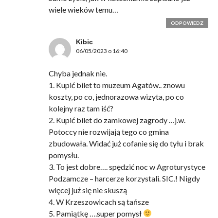
wiele wieków temu…
ODPOWIEDZ
Kibic
06/05/2023 o 16:40
Chyba jednak nie.
1. Kupić bilet to muzeum Agatów.. znowu
koszty, po co, jednorazowa wizyta, po co
kolejny raz tam iść?
2. Kupić bilet do zamkowej zagrody …j.w.
Potoccy nie rozwijają tego co gmina
zbudowała. Widać już cofanie się do tyłu i brak
pomysłu.
3. To jest dobre…. spędzić noc w Agroturystyce
Podzamcze – harcerze korzystali. SIC.! Nigdy
więcej już się nie skuszą
4. W Krzeszowicach są tańsze
5. Pamiątkę ….super pomysł