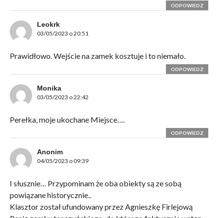
ODPOWIEDZ
Leokrk
03/05/2023 o 20:51
Prawidłowo. Wejście na zamek kosztuje i to niemało.
ODPOWIEDZ
Monika
03/05/2023 o 22:42
Perełka, moje ukochane Miejsce….
ODPOWIEDZ
Anonim
04/05/2023 o 09:39
I słusznie… Przypominam że oba obiekty są ze sobą
powiązane historycznie..
Klasztor został ufundowany przez Agnieszkę Firlejową