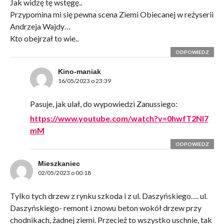
Jak widzę tę wstęgę..
Przypomina mi się pewna scena Ziemi Obiecanej w reżyserii
Andrzeja Wajdy…
Kto obejrzał to wie..
ODPOWIEDZ
Kino-maniak
16/05/2023 o 23:39
Pasuje, jak ulał, do wypowiedzi Zanussiego:
https://www.youtube.com/watch?v=0hwfT2Nl7
mM
ODPOWIEDZ
Mieszkaniec
02/05/2023 o 00:18
Tylko tych drzew z rynku szkoda i z ul. Daszyńskiego…. ul.
Daszyńskiego- remont i znowu beton wokół drzew przy
chodnikach, żadnej ziemi. Przecież to wszystko uschnie, tak