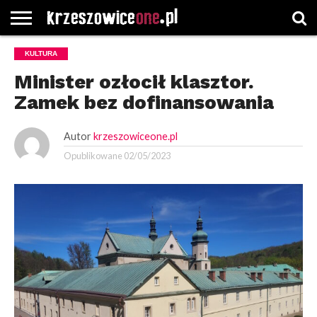
STRONA
KULTURA
GŁÓWNA
WYBORY
WYBIERZ
ROZKŁADY
GREGORCZYK
KONTAKT
SAMORZĄDOWE
KATEGORIE
JAZDY
WATCH
Minister ozłocił klasztor.
Zamek bez dofinansowania
Autor
krzeszowiceone.pl
Opublikowane
02/05/2023