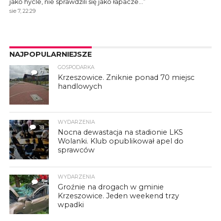
jako hycle, nie sprawdzili się jako łapacze…
”
sie 7, 22:29
NAJPOPULARNIEJSZE
GOSPODARKA
7
Krzeszowice. Zniknie ponad 70 miejsc
handlowych
WYDARZENIA
18
Nocna dewastacja na stadionie LKS
Wolanki. Klub opublikował apel do
sprawców
WYDARZENIA
3
Groźnie na drogach w gminie
Krzeszowice. Jeden weekend trzy
wpadki