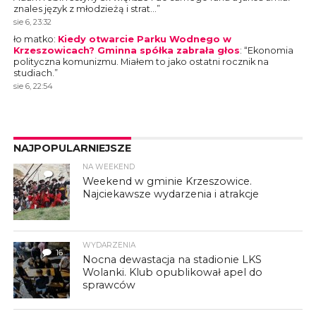
znales język z młodzieżą i strat…
”
sie 6, 23:32
ło matko
:
Kiedy otwarcie Parku Wodnego w
Krzeszowicach? Gminna spółka zabrała głos
: “
Ekonomia
polityczna komunizmu. Miałem to jako ostatni rocznik na
studiach.
”
sie 6, 22:54
NAJPOPULARNIEJSZE
NA WEEKEND
4
Weekend w gminie Krzeszowice.
Najciekawsze wydarzenia i atrakcje
WYDARZENIA
16
Nocna dewastacja na stadionie LKS
Wolanki. Klub opublikował apel do
sprawców