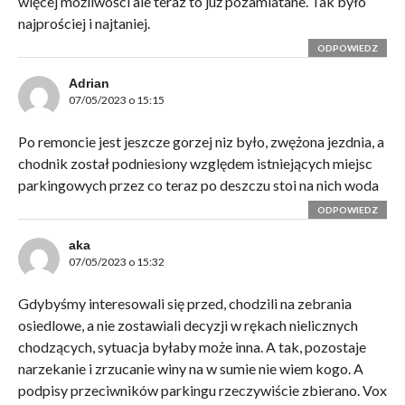
więcej możliwości ale teraz to już pozamiatane. Tak było
najprościej i najtaniej.
ODPOWIEDZ
Adrian
07/05/2023 o 15:15
Po remoncie jest jeszcze gorzej niz było, zwężona jezdnia, a
chodnik został podniesiony względem istniejących miejsc
parkingowych przez co teraz po deszczu stoi na nich woda
ODPOWIEDZ
aka
07/05/2023 o 15:32
Gdybyśmy interesowali się przed, chodzili na zebrania
osiedlowe, a nie zostawiali decyzji w rękach nielicznych
chodzących, sytuacja byłaby może inna. A tak, pozostaje
narzekanie i zrzucanie winy na w sumie nie wiem kogo. A
podpisy przeciwników parkingu rzeczywiście zbierano. Vox