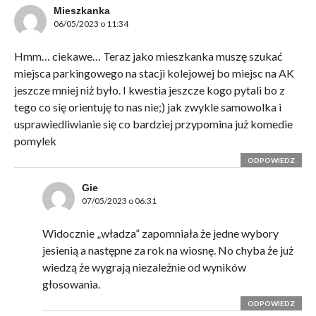
Mieszkanka
06/05/2023 o 11:34
Hmm… ciekawe… Teraz jako mieszkanka muszę szukać
miejsca parkingowego na stacji kolejowej bo miejsc na AK
jeszcze mniej niż było. I kwestia jeszcze kogo pytali bo z
tego co się orientuję to nas nie;) jak zwykle samowolka i
usprawiedliwianie się co bardziej przypomina już komedie
pomylek
ODPOWIEDZ
Gie
07/05/2023 o 06:31
Widocznie „władza” zapomniała że jedne wybory
jesienią a następne za rok na wiosnę. No chyba że już
wiedzą że wygrają niezależnie od wyników
głosowania.
ODPOWIEDZ