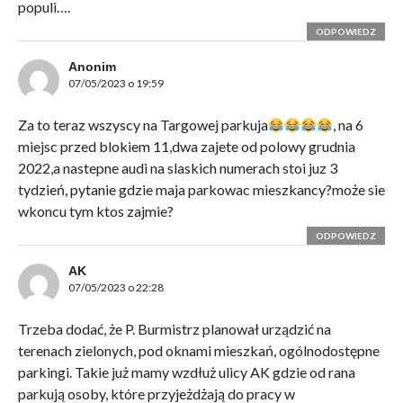
populi….
ODPOWIEDZ
Anonim
07/05/2023 o 19:59
Za to teraz wszyscy na Targowej parkuja
, na 6
miejsc przed blokiem 11,dwa zajete od polowy grudnia
2022,a nastepne audi na slaskich numerach stoi juz 3
tydzień, pytanie gdzie maja parkowac mieszkancy?może sie
wkoncu tym ktos zajmie?
ODPOWIEDZ
AK
07/05/2023 o 22:28
Trzeba dodać, że P. Burmistrz planował urządzić na
terenach zielonych, pod oknami mieszkań, ogólnodostępne
parkingi. Takie już mamy wzdłuż ulicy AK gdzie od rana
parkują osoby, które przyjeżdżają do pracy w