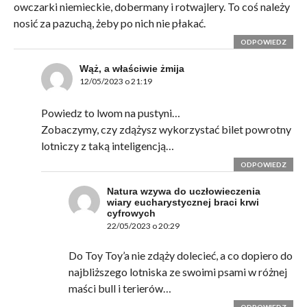
owczarki niemieckie, dobermany i rotwajlery. To coś należy
nosić za pazuchą, żeby po nich nie płakać.
ODPOWIEDZ
Wąż, a właściwie żmija
12/05/2023 o 21:19
Powiedz to lwom na pustyni…
Zobaczymy, czy zdążysz wykorzystać bilet powrotny
lotniczy z taką inteligencją…
ODPOWIEDZ
Natura wzywa do uczłowieczenia
wiary eucharystycznej braci krwi
cyfrowych
22/05/2023 o 20:29
Do Toy Toy’a nie zdąży dolecieć, a co dopiero do
najbliższego lotniska ze swoimi psami w różnej
maści bull i terierów…
ODPOWIEDZ