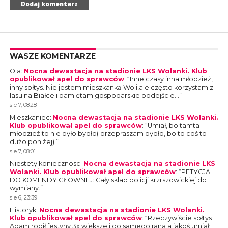
WASZE KOMENTARZE
Ola
:
Nocna dewastacja na stadionie LKS Wolanki. Klub
opublikował apel do sprawców
: “
Inne czasy inna młodzież,
inny sołtys. Nie jestem mieszkanką Woli,ale często korzystam z
lasu na Białce i pamiętam gospodarskie podejście…
”
sie 7, 08:28
Mieszkaniec
:
Nocna dewastacja na stadionie LKS Wolanki.
Klub opublikował apel do sprawców
: “
Umiał, bo tamta
młodzież to nie było bydło( przepraszam bydło, bo to coś to
dużo poniżej).
”
sie 7, 08:01
Niestety koniecznosc
:
Nocna dewastacja na stadionie LKS
Wolanki. Klub opublikował apel do sprawców
: “
PETYCJA
DO KOMENDY GŁOWNEJ: Cały sklad policji krzrszowickiej do
wymiany.
”
sie 6, 23:39
Historyk
:
Nocna dewastacja na stadionie LKS Wolanki.
Klub opublikował apel do sprawców
: “
Rzeczywiście sołtys
Adam robił festyny 3x większe i do samego rana a jakoś umiał