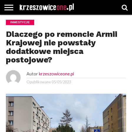
STRONA
INWESTYCJE
GŁÓWNA
WYBORY
WYBIERZ
ROZKŁADY
GREGORCZYK
KONTAKT
SAMORZĄDOWE
KATEGORIE
JAZDY
WATCH
Dlaczego po remoncie Armii
Krajowej nie powstały
dodatkowe miejsca
postojowe?
Autor
krzeszowiceone.pl
Opublikowane
05/05/2023