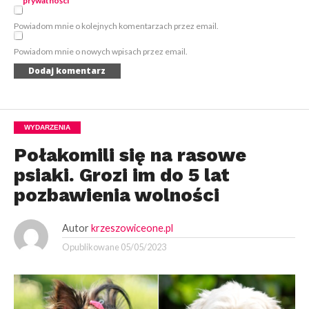
prywatności
*
Powiadom mnie o kolejnych komentarzach przez email.
Powiadom mnie o nowych wpisach przez email.
WYDARZENIA
Połakomili się na rasowe
psiaki. Grozi im do 5 lat
pozbawienia wolności
Autor
krzeszowiceone.pl
Opublikowane
05/05/2023