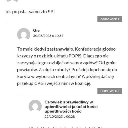
pis,po,psl…..samo zło !!!!!
ODPOWIEDZ
Gie
30/08/2023 o 10:35
To mnie kiedyś zastanawiało. Konfederacja głośno
krzyczy o rozbiciu układu POPiS. Dlaczego nie
zaczynają tego rozbijać od samorządów? Od gmin,
powiatów. Za dużo roboty? Prościej dopchać się do
koryta w wyborach centralnych? A później dać się
przekupić PiS i wejść z nimi w koalicję.
ODPOWIEDZ
Człowiek sprawiedliwy w
upierdliwości jakości kości
upierdliwości kości
22/10/2023 o 00:28