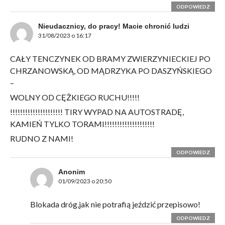
ODPOWIEDZ
Nieudacznicy, do pracy! Macie chronić ludzi
31/08/2023 o 16:17
CAŁY TENCZYNEK OD BRAMY ZWIERZYNIECKIEJ PO
CHRZANOWSKĄ, OD MĄDRZYKA PO DASZYŃSKIEGO
–
WOLNY OD CĘŻKIEGO RUCHU!!!!!
!!!!!!!!!!!!!!!!!!!!! TIRY WYPAD NA AUTOSTRADĘ,
KAMIEŃ TYLKO TORAMI!!!!!!!!!!!!!!!!!!!!
RUDNO Z NAMI!
ODPOWIEDZ
Anonim
01/09/2023 o 20:50
Blokada dróg,jak nie potrafią jeździć przepisowo!
ODPOWIEDZ