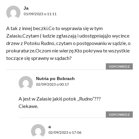
Ja
01/09/2023 o 11:11
A tak z innej beczki.Co to wyprawia się w tym
Zalasiu.Czytam ( ludzie zgłaszają i udostępniają)o wycince
drzew z Potoku Rudno, czytam o postępowaniu w sądzie, o
prokuraturze.Oczom nie wierzę.Kto pokrywa te wszystkie
toczące się sprawny w sądach?
ODPOWIEDZ
Nutria po Bobrach
02/09/2023 o 00:17
A jest w Zalasie jakiś potok „Rudno”???
Ciekawe.
ODPOWIEDZ
a
02/09/2023 o 17:06