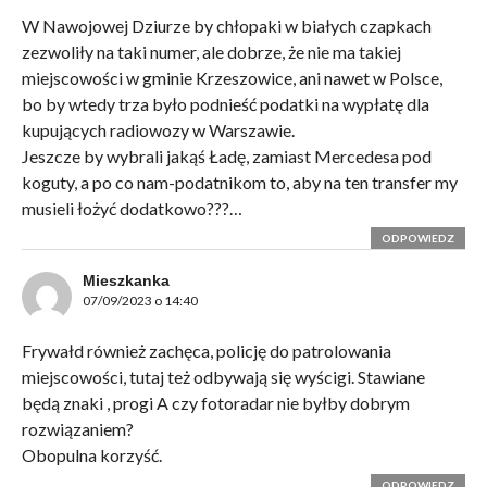
W Nawojowej Dziurze by chłopaki w białych czapkach
zezwoliły na taki numer, ale dobrze, że nie ma takiej
miejscowości w gminie Krzeszowice, ani nawet w Polsce,
bo by wtedy trza było podnieść podatki na wypłatę dla
kupujących radiowozy w Warszawie.
Jeszcze by wybrali jakąś Ładę, zamiast Mercedesa pod
koguty, a po co nam-podatnikom to, aby na ten transfer my
musieli łożyć dodatkowo???…
ODPOWIEDZ
Mieszkanka
07/09/2023 o 14:40
Frywałd również zachęca, policję do patrolowania
miejscowości, tutaj też odbywają się wyścigi. Stawiane
będą znaki , progi A czy fotoradar nie byłby dobrym
rozwiązaniem?
Obopulna korzyść.
ODPOWIEDZ