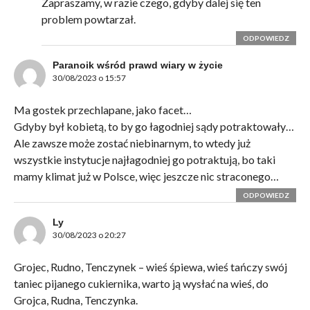
Zapraszamy, w razie czego, gdyby dalej się ten
problem powtarzał.
ODPOWIEDZ
Paranoik wśród prawd wiary w życie
30/08/2023 o 15:57
Ma gostek przechlapane, jako facet…
Gdyby był kobietą, to by go łagodniej sądy potraktowały…
Ale zawsze może zostać niebinarnym, to wtedy już
wszystkie instytucje najłagodniej go potraktują, bo taki
mamy klimat już w Polsce, więc jeszcze nic straconego…
ODPOWIEDZ
Ly
30/08/2023 o 20:27
Grojec, Rudno, Tenczynek – wieś śpiewa, wieś tańczy swój
taniec pijanego cukiernika, warto ją wysłać na wieś, do
Grojca, Rudna, Tenczynka.