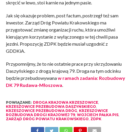
skręcić w lewo, stoi karnie na jednym pasie.
Jak się okazuje problem, post factum, postrzegł też sam
inwestor. Zarząd Dróg Powiatu Krakowskiego ma
przygotować zmianę organizacji ruchu, która umożliwi
kierującym korzystanie z wyłączonego w tej chwili pasa
jezdni. Propozycję ZDPK będzie musiał uzgodnić z
GDDKiA.
Przypomnijmy, że to nie ostatnie prace przy skrzyżowaniu
Daszyńskiego z drogą krajową 79. Droga na tym odcinku
będzie przebudowywana
w ramach zadania: Rozbudowy
DK 79 Rudawa-Młoszowa
.
POWIĄZANE:
DROGA KRAJOWA KRZESZOWICE
,
KRZESZOWICE PRZEBUDOWA DASZYŃSKIEGO
,
KRZESZOWICE PRZEBUDOWA DRÓG
,
KRZESZOWICE
ROZBUDOWA DROGI KRAJOWEJ 79
,
WOJCIECH PAŁKA PIS
,
ZARZĄD DRÓG POWIATU KRAKOWSKIEGO
,
ZDPK