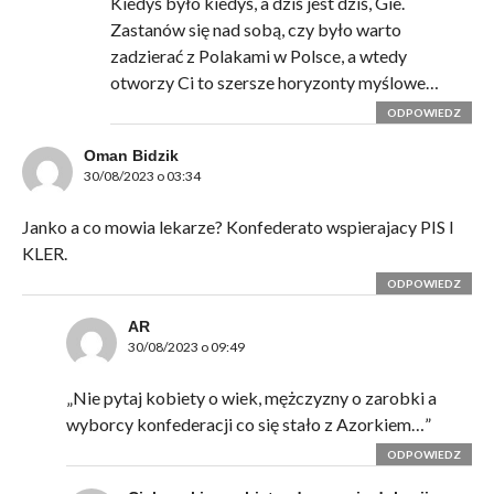
Kiedyś było kiedyś, a dziś jest dziś, Gie.
Zastanów się nad sobą, czy było warto
zadzierać z Polakami w Polsce, a wtedy
otworzy Ci to szersze horyzonty myślowe…
ODPOWIEDZ
Oman Bidzik
30/08/2023 o 03:34
Janko a co mowia lekarze? Konfederato wspierajacy PIS I
KLER.
ODPOWIEDZ
AR
30/08/2023 o 09:49
„Nie pytaj kobiety o wiek, mężczyzny o zarobki a
wyborcy konfederacji co się stało z Azorkiem…”
ODPOWIEDZ