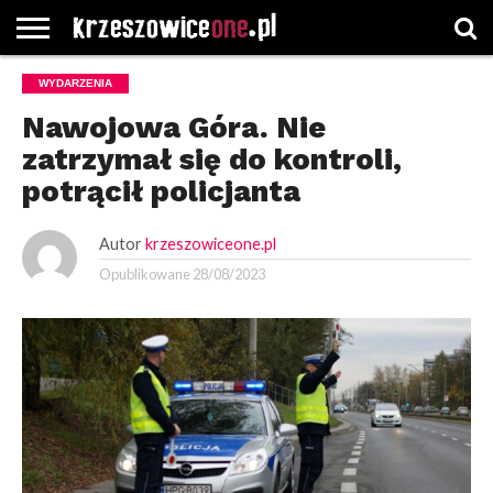
STRONA
WYDARZENIA
GŁÓWNA
WYBORY
WYBIERZ
ROZKŁADY
GREGORCZYK
KONTAKT
SAMORZĄDOWE
KATEGORIE
JAZDY
WATCH
Nawojowa Góra. Nie
zatrzymał się do kontroli,
potrącił policjanta
Autor
krzeszowiceone.pl
Opublikowane
28/08/2023