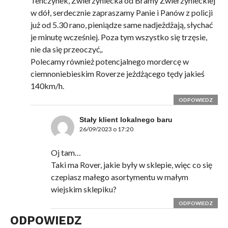
Tenczynek, Zwierzyniecka od Bramy Zwierzynieckiej
w dół, serdecznie zapraszamy Panie i Panów z policji
już od 5.30 rano, pieniądze same nadjeżdżają, słychać
je minutę wcześniej. Poza tym wszystko się trzęsie,
nie da się przeoczyć,.
Polecamy również potencjalnego mordercę w
ciemnoniebieskim Roverze jeżdżącego tędy jakieś
140km/h.
ODPOWIEDZ
Stały klient lokalnego baru
26/09/2023 o 17:20
Oj tam…
Taki ma Rover, jakie były w sklepie, więc co się
czepiasz małego asortymentu w małym
wiejskim sklepiku?
ODPOWIEDZ
ODPOWIEDZ