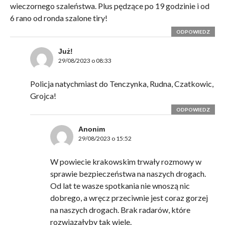
wieczornego szaleństwa. Plus pędzące po 19 godzinie i od
6 rano od ronda szalone tiry!
ODPOWIEDZ
Już!
29/08/2023 o 08:33
Policja natychmiast do Tenczynka, Rudna, Czatkowic,
Grojca!
ODPOWIEDZ
Anonim
29/08/2023 o 15:52
W powiecie krakowskim trwały rozmowy w
sprawie bezpieczeństwa na naszych drogach.
Od lat te wasze spotkania nie wnoszą nic
dobrego, a wręcz przeciwnie jest coraz gorzej
na naszych drogach. Brak radarów, które
rozwiązałyby tak wiele.