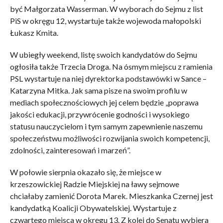
być Małgorzata Wasserman. W wyborach do Sejmu z list
PiS w okręgu 12, wystartuje także wojewoda małopolski
Łukasz Kmita.
W ubiegły weekend, listę swoich kandydatów do Sejmu
ogłosiła także Trzecia Droga. Na ósmym miejscu z ramienia
PSL wystartuje na niej dyrektorka podstawówki w Sance –
Katarzyna Mitka. Jak sama pisze na swoim profilu w
mediach społecznościowych jej celem będzie „poprawa
jakości edukacji, przywrócenie godności i wysokiego
statusu nauczycielom i tym samym zapewnienie naszemu
społeczeństwu możliwości rozwijania swoich kompetencji,
zdolności, zainteresowań i marzeń”.
W połowie sierpnia okazało się, że miejsce w
krzeszowickiej Radzie Miejskiej na ławy sejmowe
chciałaby zamienić Dorota Marek. Mieszkanka Czernej jest
kandydatką Koalicji Obywatelskiej. Wystartuje z
czwartego miejsca w okręgu 13. Z kolei do Senatu wybiera