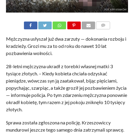
FOT. KPP KRAKÓW
KOMENTARZE
Mężczyzna usłyszał już dwa zarzuty — dokonania rozboju i
kradzieży. Grozi mu za to od roku do nawet 10 lat
pozbawienia wolności.
28-letni mężczyzna ukradł z torebki własnej matki 3
tysiące złotych. – Kiedy kobieta chciała odzyskać
pieniądze, wówczas syn ją zaatakował, bijąc pięściami,
popychając, szarpiąc, a także groził jej pozbawieniem życia
— informuje policja. Po tym zdarzeniu mężczyzna ponownie
okradł kobietę, tym razem z jej pokoju zniknęło 10 tysięcy
złotych.
Sprawa została zgłoszona na policję. Krzeszowiccy
mundurowi jeszcze tego samego dnia zatrzymali sprawcę.