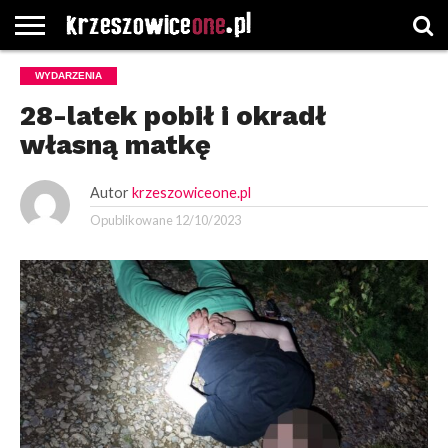
STRONA
WYDARZENIA
GŁÓWNA
WYBORY
WYBIERZ
ROZKŁADY
GREGORCZYK
KONTAKT
SAMORZĄDOWE
KATEGORIE
JAZDY
WATCH
28-latek pobił i okradł
własną matkę
Autor
krzeszowiceone.pl
Opublikowane
12/10/2023