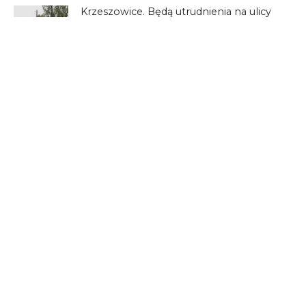
Krzeszowice. Będą utrudnienia na ulicy
Legionów Polskich
28 KOMENTARZY
Gie
11/10/2023 o 20:30
Czyli znaki można usunąć bo jest garb? Budujmy garby
zamiast stawiać znaki.
No jest to jakieś rozwiązanie.
Zamiast łatać dziury lepiej je zostawić bo wtedy kierowcy
pojada wolniej czyli bezpieczniej.
ODPOWIEDZ
ja
12/10/2023 o 09:15