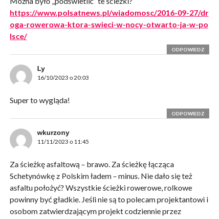
Można było „podświetlić” te ścieżki?
https://www.polsatnews.pl/wiadomosc/2016-09-27/dr
oga-rowerowa-ktora-swieci-w-nocy-otwarto-ja-w-po
lsce/
ODPOWIEDZ
Ly
16/10/2023 o 20:03
Super to wygląda!
ODPOWIEDZ
wkurzony
11/11/2023 o 11:45
Za ścieżkę asfaltową – brawo. Za ścieżkę łącząca
Schetynówkę z Polskim ładem – minus. Nie dało się też
asfaltu położyć? Wszystkie ścieżki rowerowe, rolkowe
powinny być gładkie. Jeśli nie są to polecam projektantowi i
osobom zatwierdzającym projekt codziennie przez