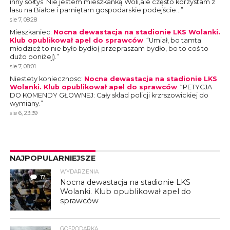
inny sołtys. Nie jestem mieszkanką Woli,ale często korzystam z
lasu na Białce i pamiętam gospodarskie podejście…
”
sie 7, 08:28
Mieszkaniec
:
Nocna dewastacja na stadionie LKS Wolanki.
Klub opublikował apel do sprawców
: “
Umiał, bo tamta
młodzież to nie było bydło( przepraszam bydło, bo to coś to
dużo poniżej).
”
sie 7, 08:01
Niestety koniecznosc
:
Nocna dewastacja na stadionie LKS
Wolanki. Klub opublikował apel do sprawców
: “
PETYCJA
DO KOMENDY GŁOWNEJ: Cały sklad policji krzrszowickiej do
wymiany.
”
sie 6, 23:39
NAJPOPULARNIEJSZE
WYDARZENIA
17
Nocna dewastacja na stadionie LKS
Wolanki. Klub opublikował apel do
sprawców
GOSPODARKA