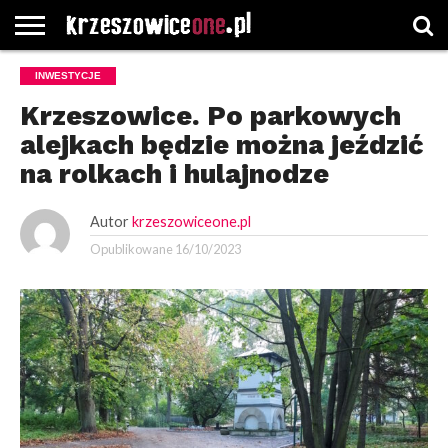
STRONA
INWESTYCJE
GŁÓWNA
WYBORY
WYBIERZ
ROZKŁADY
GREGORCZYK
KONTAKT
SAMORZĄDOWE
KATEGORIE
JAZDY
WATCH
Krzeszowice. Po parkowych
alejkach będzie można jeździć
na rolkach i hulajnodze
Autor
krzeszowiceone.pl
Opublikowane
16/10/2023