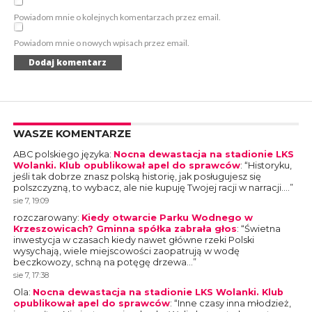
Powiadom mnie o kolejnych komentarzach przez email.
Powiadom mnie o nowych wpisach przez email.
WASZE KOMENTARZE
ABC polskiego języka
:
Nocna dewastacja na stadionie LKS
Wolanki. Klub opublikował apel do sprawców
: “
Historyku,
jeśli tak dobrze znasz polską historię, jak posługujesz się
polszczyzną, to wybacz, ale nie kupuję Twojej racji w narracji.…
”
sie 7, 19:09
rozczarowany
:
Kiedy otwarcie Parku Wodnego w
Krzeszowicach? Gminna spółka zabrała głos
: “
Świetna
inwestycja w czasach kiedy nawet główne rzeki Polski
wysychają, wiele miejscowości zaopatrują w wodę
beczkowozy, schną na potęgę drzewa…
”
sie 7, 17:38
Ola
:
Nocna dewastacja na stadionie LKS Wolanki. Klub
opublikował apel do sprawców
: “
Inne czasy inna młodzież,