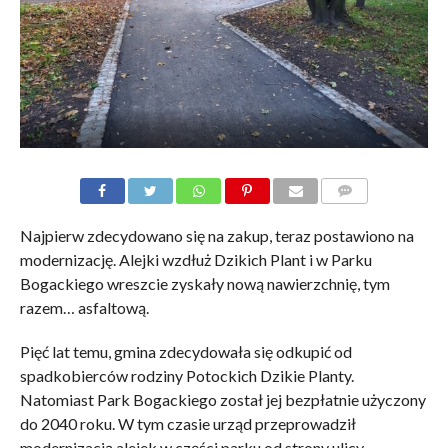
KOMENTARZE
Najpierw zdecydowano się na zakup, teraz postawiono na
modernizację. Alejki wzdłuż Dzikich Plant i w Parku
Bogackiego wreszcie zyskały nową nawierzchnię, tym
razem… asfaltową.
Pięć lat temu, gmina zdecydowała się odkupić od
spadkobierców rodziny Potockich Dzikie Planty.
Natomiast Park Bogackiego został jej bezpłatnie użyczony
do 2040 roku. W tym czasie urząd przeprowadził
modernizacją alejek w części parku od strony ulicy