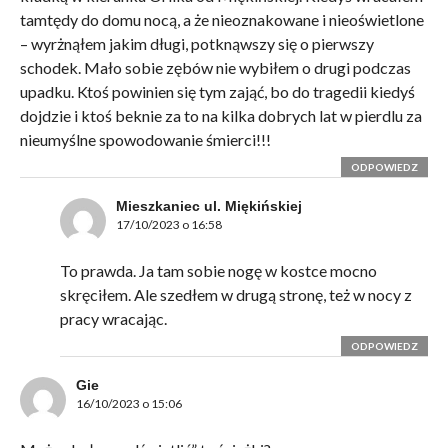
tamtędy do domu nocą, a że nieoznakowane i nieoświetlone
– wyrżnąłem jakim długi, potknąwszy się o pierwszy
schodek. Mało sobie zębów nie wybiłem o drugi podczas
upadku. Ktoś powinien się tym zająć, bo do tragedii kiedyś
dojdzie i ktoś beknie za to na kilka dobrych lat w pierdlu za
nieumyślne spowodowanie śmierci!!!
ODPOWIEDZ
Mieszkaniec ul. Miękińskiej
17/10/2023 o 16:58
To prawda. Ja tam sobie nogę w kostce mocno
skręciłem. Ale szedłem w drugą stronę, też w nocy z
pracy wracając.
ODPOWIEDZ
Gie
16/10/2023 o 15:06