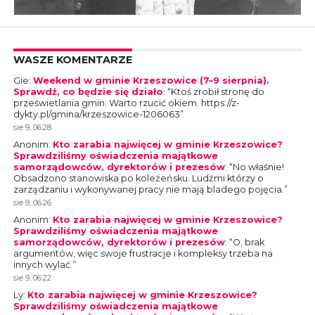
WASZE KOMENTARZE
Gie
:
Weekend w gminie Krzeszowice (7–9 sierpnia).
Sprawdź, co będzie się działo
: “
Ktoś zrobił stronę do
prześwietlania gmin. Warto rzucić okiem. https://z-
dykty.pl/gmina/krzeszowice-1206063
”
sie 9, 06:28
Anonim
:
Kto zarabia najwięcej w gminie Krzeszowice?
Sprawdziliśmy oświadczenia majątkowe
samorządowców, dyrektorów i prezesów
: “
No właśnie!
Obsadzono stanowiska po koleżeńsku. Ludźmi którzy o
zarządzaniu i wykonywanej pracy nie mają bladego pojęcia.
”
sie 9, 06:26
Anonim
:
Kto zarabia najwięcej w gminie Krzeszowice?
Sprawdziliśmy oświadczenia majątkowe
samorządowców, dyrektorów i prezesów
: “
O, brak
argumentów, więc swoje frustracje i kompleksy trzeba na
innych wylać.
”
sie 9, 06:22
Ly
:
Kto zarabia najwięcej w gminie Krzeszowice?
Sprawdziliśmy oświadczenia majątkowe