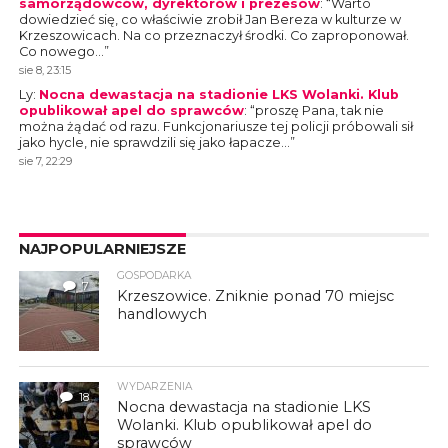
samorządowców, dyrektorów i prezesów
: “
Warto
dowiedzieć się, co właściwie zrobił Jan Bereza w kulturze w
Krzeszowicach. Na co przeznaczył środki. Co zaproponował.
Co nowego…
”
sie 8, 23:15
Ly
:
Nocna dewastacja na stadionie LKS Wolanki. Klub
opublikował apel do sprawców
: “
proszę Pana, tak nie
można żądać od razu. Funkcjonariusze tej policji próbowali sił
jako hycle, nie sprawdzili się jako łapacze…
”
sie 7, 22:29
NAJPOPULARNIEJSZE
GOSPODARKA
7
Krzeszowice. Zniknie ponad 70 miejsc
handlowych
WYDARZENIA
18
Nocna dewastacja na stadionie LKS
Wolanki. Klub opublikował apel do
sprawców