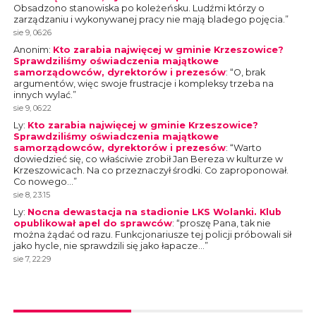
Obsadzono stanowiska po koleżeńsku. Ludźmi którzy o
zarządzaniu i wykonywanej pracy nie mają bladego pojęcia.
”
sie 9, 06:26
Anonim
:
Kto zarabia najwięcej w gminie Krzeszowice?
Sprawdziliśmy oświadczenia majątkowe
samorządowców, dyrektorów i prezesów
: “
O, brak
argumentów, więc swoje frustracje i kompleksy trzeba na
innych wylać.
”
sie 9, 06:22
Ly
:
Kto zarabia najwięcej w gminie Krzeszowice?
Sprawdziliśmy oświadczenia majątkowe
samorządowców, dyrektorów i prezesów
: “
Warto
dowiedzieć się, co właściwie zrobił Jan Bereza w kulturze w
Krzeszowicach. Na co przeznaczył środki. Co zaproponował.
Co nowego…
”
sie 8, 23:15
Ly
:
Nocna dewastacja na stadionie LKS Wolanki. Klub
opublikował apel do sprawców
: “
proszę Pana, tak nie
można żądać od razu. Funkcjonariusze tej policji próbowali sił
jako hycle, nie sprawdzili się jako łapacze…
”
sie 7, 22:29