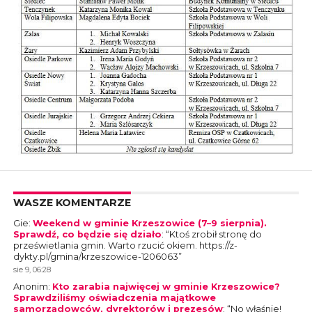
WASZE KOMENTARZE
Gie
:
Weekend w gminie Krzeszowice (7–9 sierpnia).
Sprawdź, co będzie się działo
: “
Ktoś zrobił stronę do
prześwietlania gmin. Warto rzucić okiem. https://z-
dykty.pl/gmina/krzeszowice-1206063
”
sie 9, 06:28
Anonim
:
Kto zarabia najwięcej w gminie Krzeszowice?
Sprawdziliśmy oświadczenia majątkowe
samorządowców, dyrektorów i prezesów
: “
No właśnie!