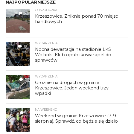
NAJPOPULARNIEJSZE
GOSPODARKA
7
Krzeszowice. Zniknie ponad 70 miejsc
handlowych
WYDARZENIA
18
Nocna dewastacja na stadionie LKS
Wolanki. Klub opublikował apel do
sprawców
WYDARZENIA
3
Groźnie na drogach w gminie
Krzeszowice. Jeden weekend trzy
wpadki
NA WEEKEND
1
Weekend w gminie Krzeszowice (7–9
sierpnia). Sprawdź, co będzie się działo