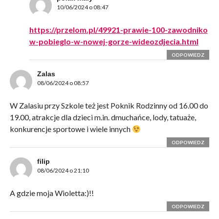
10/06/2024 o 08:47
https://przelom.pl/49921-prawie-100-zawodniko
w-pobieglo-w-nowej-gorze-wideozdjecia.html
ODPOWIEDZ
Zalas
08/06/2024 o 08:57
W Zalasiu przy Szkole też jest Poknik Rodzinny od 16.00 do
19.00, atrakcje dla dzieci m.in. dmuchańce, lody, tatuaże,
konkurencje sportowe i wiele innych
ODPOWIEDZ
filip
08/06/2024 o 21:10
A gdzie moja Wioletta:)!!
ODPOWIEDZ