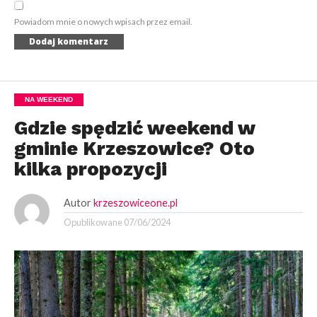
Powiadom mnie o nowych wpisach przez email.
NA WEEKEND
Gdzie spędzić weekend w
gminie Krzeszowice? Oto
kilka propozycji
Autor
krzeszowiceone.pl
Opublikowane
07/06/2024