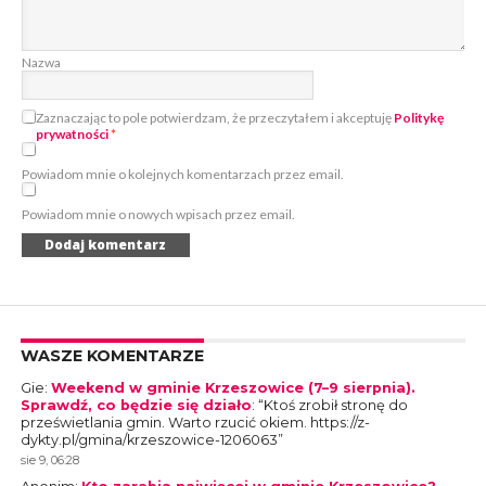
Nazwa
Zaznaczając to pole potwierdzam, że przeczytałem i akceptuję
Politykę
prywatności
*
Powiadom mnie o kolejnych komentarzach przez email.
Powiadom mnie o nowych wpisach przez email.
WASZE KOMENTARZE
Gie
:
Weekend w gminie Krzeszowice (7–9 sierpnia).
Sprawdź, co będzie się działo
: “
Ktoś zrobił stronę do
prześwietlania gmin. Warto rzucić okiem. https://z-
dykty.pl/gmina/krzeszowice-1206063
”
sie 9, 06:28