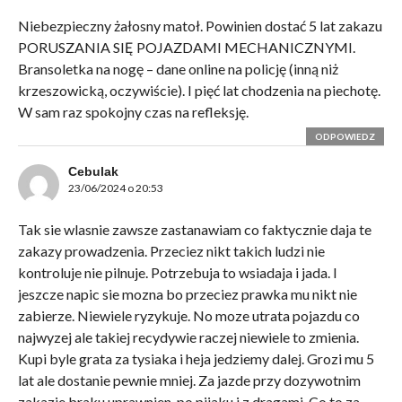
Niebezpieczny żałosny matoł. Powinien dostać 5 lat zakazu
PORUSZANIA SIĘ POJAZDAMI MECHANICZNYMI.
Bransoletka na nogę – dane online na policję (inną niż
krzeszowicką, oczywiście). I pięć lat chodzenia na piechotę.
W sam raz spokojny czas na refleksję.
ODPOWIEDZ
Cebulak
23/06/2024 o 20:53
Tak sie wlasnie zawsze zastanawiam co faktycznie daja te
zakazy prowadzenia. Przeciez nikt takich ludzi nie
kontroluje nie pilnuje. Potrzebuja to wsiadaja i jada. I
jeszcze napic sie mozna bo przeciez prawka mu nikt nie
zabierze. Niewiele ryzykuje. No moze utrata pojazdu co
najwyzej ale takiej recydywie raczej niewiele to zmienia.
Kupi byle grata za tysiaka i heja jedziemy dalej. Grozi mu 5
lat ale dostanie pewnie mniej. Za jazde przy dozywotnim
zakazie,braku uprawnien, po pijaku i z dragami. Co to za