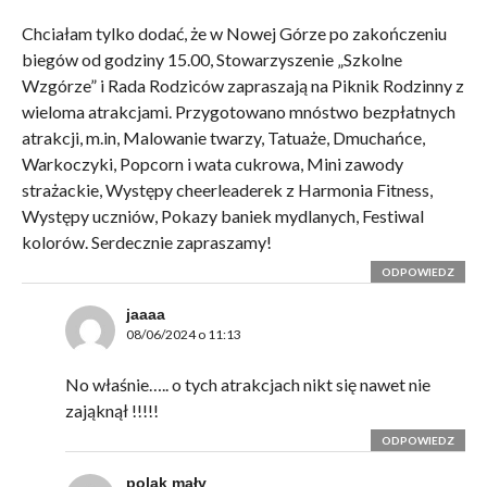
Chciałam tylko dodać, że w Nowej Górze po zakończeniu
biegów od godziny 15.00, Stowarzyszenie „Szkolne
Wzgórze” i Rada Rodziców zapraszają na Piknik Rodzinny z
wieloma atrakcjami. Przygotowano mnóstwo bezpłatnych
atrakcji, m.in, Malowanie twarzy, Tatuaże, Dmuchańce,
Warkoczyki, Popcorn i wata cukrowa, Mini zawody
strażackie, Występy cheerleaderek z Harmonia Fitness,
Występy uczniów, Pokazy baniek mydlanych, Festiwal
kolorów. Serdecznie zapraszamy!
ODPOWIEDZ
jaaaa
08/06/2024 o 11:13
No właśnie….. o tych atrakcjach nikt się nawet nie
zająknął !!!!!
ODPOWIEDZ
polak mały