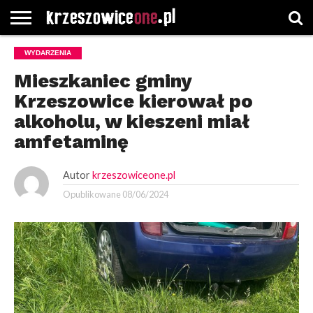
STRONA
WYDARZENIA
GŁÓWNA
WYBORY
WYBIERZ
ROZKŁADY
GREGORCZYK
KONTAKT
SAMORZĄDOWE
KATEGORIE
JAZDY
WATCH
Mieszkaniec gminy
Krzeszowice kierował po
alkoholu, w kieszeni miał
amfetaminę
Autor
krzeszowiceone.pl
Opublikowane
08/06/2024