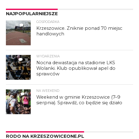
NAJPOPULARNIEJSZE
GOSPODARKA
7
Krzeszowice. Zniknie ponad 70 miejsc
handlowych
WYDARZENIA
18
Nocna dewastacja na stadionie LKS
Wolanki. Klub opublikował apel do
sprawców
NA WEEKEND
1
Weekend w gminie Krzeszowice (7–9
sierpnia). Sprawdź, co będzie się działo
RODO NA KRZESZOWICEONE.PL