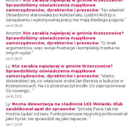
Anonim
:
Kto zarabia najwięcej w gminie Krzeszowice?
Sprawdziliśmy oświadczenia majątkowe
samorządowców, dyrektorów i prezesów
: “
No właśnie!
Obsadzono stanowiska po koleżeńsku. Ludźmi którzy o
zarządzaniu i wykonywanej pracy nie mają bladego pojęcia.
”
sie 9, 06:26
Anonim
:
Kto zarabia najwięcej w gminie Krzeszowice?
Sprawdziliśmy oświadczenia majątkowe
samorządowców, dyrektorów i prezesów
: “
O, brak
argumentów, więc swoje frustracje i kompleksy trzeba na
innych wylać.
”
sie 9, 06:22
Ly
:
Kto zarabia najwięcej w gminie Krzeszowice?
Sprawdziliśmy oświadczenia majątkowe
samorządowców, dyrektorów i prezesów
: “
Warto
dowiedzieć się, co właściwie zrobił Jan Bereza w kulturze w
Krzeszowicach. Na co przeznaczył środki. Co zaproponował.
Co nowego…
”
sie 8, 23:15
Ly
:
Nocna dewastacja na stadionie LKS Wolanki. Klub
opublikował apel do sprawców
: “
proszę Pana, tak nie
można żądać od razu. Funkcjonariusze tej policji próbowali sił
jako hycle, nie sprawdzili się jako łapacze…
”
sie 7, 22:29