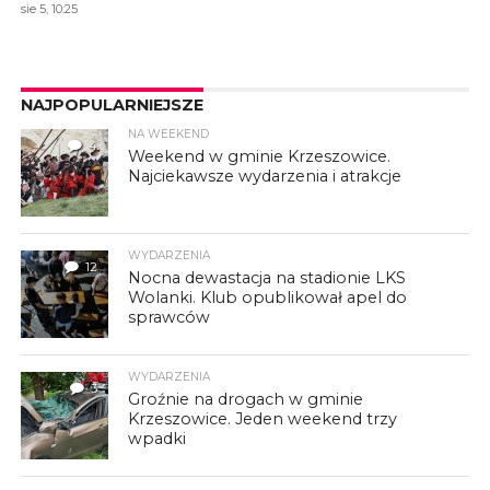
sie 5, 10:25
NAJPOPULARNIEJSZE
NA WEEKEND
4
Weekend w gminie Krzeszowice.
Najciekawsze wydarzenia i atrakcje
WYDARZENIA
12
Nocna dewastacja na stadionie LKS
Wolanki. Klub opublikował apel do
sprawców
WYDARZENIA
3
Groźnie na drogach w gminie
Krzeszowice. Jeden weekend trzy
wpadki