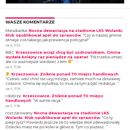
WASZE KOMENTARZE
Mieszkanka
:
Nocna dewastacja na stadionie LKS Wolanki.
Klub opublikował apel do sprawców
: “
Czy w naszej gminie
istnieje coś takiego jak prewencja policyjna?
”
sie 6, 11:53
BBC
:
Krzeszowice wciąż chcą być uzdrowiskiem. Gmina
wydała kolejny raz pieniądze na operat
: “
Piś trzeba umieć,
ale co ważniejsze wiedzieć z kim
”
sie 5, 17:28
:
Krzeszowice. Zniknie ponad 70 miejsc handlowych
:
“
Czesio, weź choć raz użyj mózgu, zamiast much na dziurawej
czaszce. Gmina się wyludnia, to musi za tym pójść redukcja…
”
sie 5, 17:19
I dobrze
:
Krzeszowice. Zniknie ponad 70 miejsc
handlowych
: “
W sumie racja.
”
sie 5, 11:36
rozczarowany
:
Nocna dewastacja na stadionie LKS
Wolanki. Klub opublikował apel do sprawców
: “
Co ty
pieprzysz? Powiedz jeszcze że to władze Woli zdewastowały.
Dziecko masz nie po kolei w główce. Tym co piszesz…
”