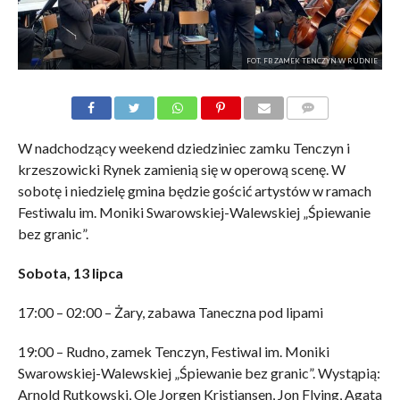
FOT. FB ZAMEK TENCZYN W RUDNIE
KOMENTARZE
W nadchodzący weekend dziedziniec zamku Tenczyn i
krzeszowicki Rynek zamienią się w operową scenę. W
sobotę i niedzielę gmina będzie gościć artystów w ramach
Festiwalu im. Moniki Swarowskiej-Walewskiej „Śpiewanie
bez granic”.
Sobota, 13 lipca
17:00 – 02:00 – Żary, zabawa Taneczna pod lipami
19:00 – Rudno, zamek Tenczyn, Festiwal im. Moniki
Swarowskiej-Walewskiej „Śpiewanie bez granic”. Wystąpią:
Arnold Rutkowski, Ole Jorgen Kristiansen, Jon Flying, Agata