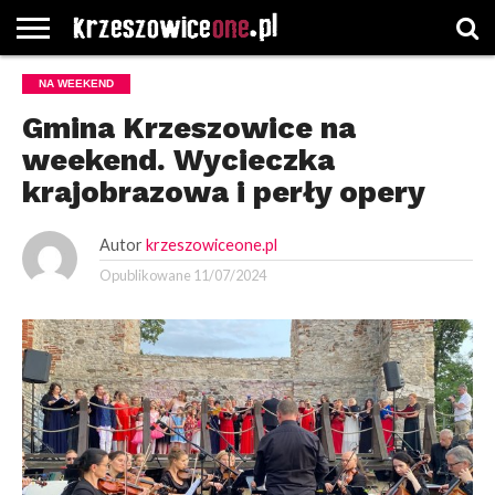
STRONA
NA WEEKEND
GŁÓWNA
WYBORY
WYBIERZ
ROZKŁADY
GREGORCZYK
KONTAKT
SAMORZĄDOWE
KATEGORIE
JAZDY
WATCH
Gmina Krzeszowice na
weekend. Wycieczka
krajobrazowa i perły opery
Autor
krzeszowiceone.pl
Opublikowane
11/07/2024