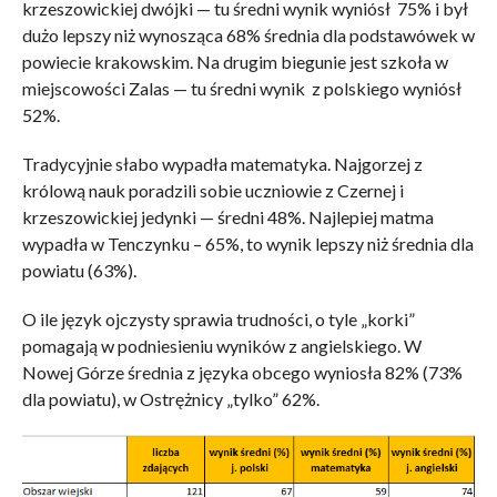
krzeszowickiej dwójki — tu średni wynik wyniósł 75% i był
dużo lepszy niż wynosząca 68% średnia dla podstawówek w
powiecie krakowskim. Na drugim biegunie jest szkoła w
miejscowości Zalas — tu średni wynik z polskiego wyniósł
52%.
Tradycyjnie słabo wypadła matematyka. Najgorzej z
królową nauk poradzili sobie uczniowie z Czernej i
krzeszowickiej jedynki — średni 48%. Najlepiej matma
wypadła w Tenczynku – 65%, to wynik lepszy niż średnia dla
powiatu (63%).
O ile język ojczysty sprawia trudności, o tyle „korki”
pomagają w podniesieniu wyników z angielskiego. W
Nowej Górze średnia z języka obcego wyniosła 82% (73%
dla powiatu), w Ostrężnicy „tylko” 62%.