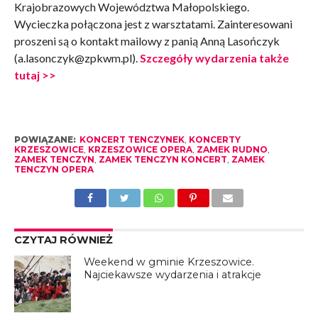
Krajobrazowych Województwa Małopolskiego.
Wycieczka połączona jest z warsztatami. Zainteresowani
proszeni są o kontakt mailowy z panią Anną Lasończyk
(
a.lasonczyk@zpkwm.pl
).
Szczegóły wydarzenia także
tutaj >>
POWIĄZANE:
KONCERT TENCZYNEK
,
KONCERTY
KRZESZOWICE
,
KRZESZOWICE OPERA
,
ZAMEK RUDNO
,
ZAMEK TENCZYN
,
ZAMEK TENCZYN KONCERT
,
ZAMEK
TENCZYN OPERA
CZYTAJ RÓWNIEŻ
Weekend w gminie Krzeszowice.
Najciekawsze wydarzenia i atrakcje