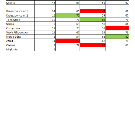
źródło:
OKE Kraków
POWIĄZANE:
SZKOŁA CZERNA
,
SZKOŁA FILIPOWICE
,
SZKOŁA
KRZESZOWICE
,
SZKOŁA NAWOJOWA GÓRA
,
SZKOŁA NOWA
GÓRA
,
SZKOŁA TENCZYNEK
,
SZKOŁA WOLA FILIPOWSKA
,
SZKOŁA ZALAS