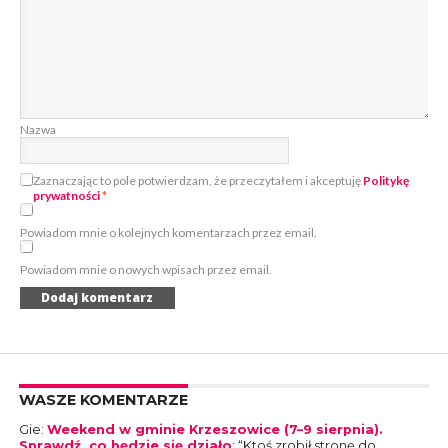
Nazwa
Zaznaczając to pole potwierdzam, że przeczytałem i akceptuję
Politykę
prywatności
*
Powiadom mnie o kolejnych komentarzach przez email.
Powiadom mnie o nowych wpisach przez email.
WASZE KOMENTARZE
Gie
:
Weekend w gminie Krzeszowice (7–9 sierpnia).
Sprawdź, co będzie się działo
: “
Ktoś zrobił stronę do