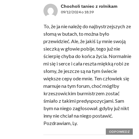
Chocholi taniec z rolnikam
09/12/2024 o 18:39
To, że ja nie należę do najbystrzejszych ze
słomą w butach, to można było
przewidzieć. Ale, że jakiś Ly mnie swoją
sieczką w głowie pobije, tego już nie
ścierpię chyba do końca życia. Normalnie
mi się i serce i cała reszta miękką robi ze
słomy, że jeszcze są na tym świecie
większe cepy ode mnie. Ten człowiek się
marnuje na tym forum, choć mógłby
krzeszowickim burmistrzem zostać
śmiało z takimi predyspozycjami. Sam
bym na niego zagłosował. gdyby już nikt
inny nie chciał na niego postawić.
Pozdrawiam, Ly.
ODPOWIEDZ