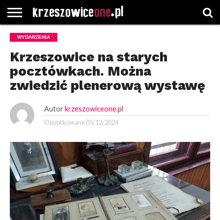
STRONA
WYDARZENIA
GŁÓWNA
WYBORY
WYBIERZ
ROZKŁADY
GREGORCZYK
KONTAKT
SAMORZĄDOWE
KATEGORIE
JAZDY
WATCH
Krzeszowice na starych
pocztówkach. Można
zwiedzić plenerową wystawę
Autor
krzeszowiceone.pl
Opublikowane
05/12/2024