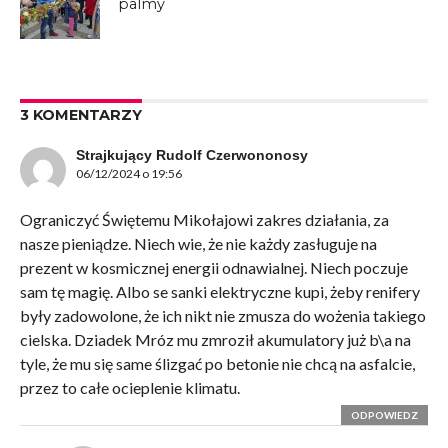
palmy
3 KOMENTARZY
Strajkujący Rudolf Czerwononosy
06/12/2024 o 19:56
Ograniczyć Świętemu Mikołajowi zakres działania, za
nasze pieniądze. Niech wie, że nie każdy zasługuje na
prezent w kosmicznej energii odnawialnej. Niech poczuje
sam tę magię. Albo se sanki elektryczne kupi, żeby renifery
były zadowolone, że ich nikt nie zmusza do wożenia takiego
cielska. Dziadek Mróz mu zmroził akumulatory już b\a na
tyle, że mu się same ślizgać po betonie nie chcą na asfalcie,
przez to całe ocieplenie klimatu.
ODPOWIEDZ