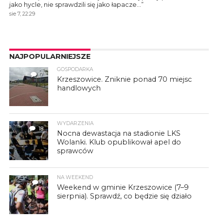
jako hycle, nie sprawdzili się jako łapacze…
”
sie 7, 22:29
NAJPOPULARNIEJSZE
GOSPODARKA
7
Krzeszowice. Zniknie ponad 70 miejsc
handlowych
WYDARZENIA
18
Nocna dewastacja na stadionie LKS
Wolanki. Klub opublikował apel do
sprawców
NA WEEKEND
1
Weekend w gminie Krzeszowice (7–9
sierpnia). Sprawdź, co będzie się działo