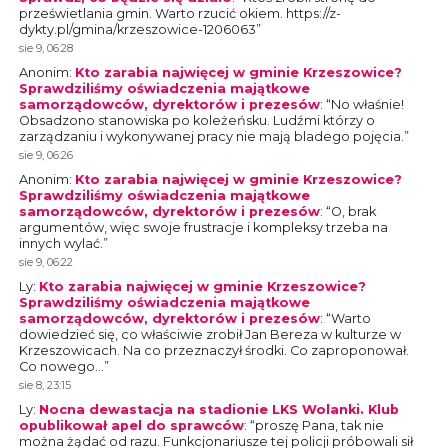
prześwietlania gmin. Warto rzucić okiem. https://z-
dykty.pl/gmina/krzeszowice-1206063
”
sie 9, 06:28
Anonim
:
Kto zarabia najwięcej w gminie Krzeszowice?
Sprawdziliśmy oświadczenia majątkowe
samorządowców, dyrektorów i prezesów
: “
No właśnie!
Obsadzono stanowiska po koleżeńsku. Ludźmi którzy o
zarządzaniu i wykonywanej pracy nie mają bladego pojęcia.
”
sie 9, 06:26
Anonim
:
Kto zarabia najwięcej w gminie Krzeszowice?
Sprawdziliśmy oświadczenia majątkowe
samorządowców, dyrektorów i prezesów
: “
O, brak
argumentów, więc swoje frustracje i kompleksy trzeba na
innych wylać.
”
sie 9, 06:22
Ly
:
Kto zarabia najwięcej w gminie Krzeszowice?
Sprawdziliśmy oświadczenia majątkowe
samorządowców, dyrektorów i prezesów
: “
Warto
dowiedzieć się, co właściwie zrobił Jan Bereza w kulturze w
Krzeszowicach. Na co przeznaczył środki. Co zaproponował.
Co nowego…
”
sie 8, 23:15
Ly
:
Nocna dewastacja na stadionie LKS Wolanki. Klub
opublikował apel do sprawców
: “
proszę Pana, tak nie
można żądać od razu. Funkcjonariusze tej policji próbowali sił