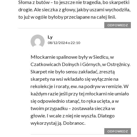
Słoma z butów – to jeszcze nie tragedia, bo skarpetki
drogie. Ale sieczka z głowy, jakby uszami wychodziła,
to już w ogóle byłoby przeclapane na całej linii.
ODPOWIEDZ
Ly
08/12/2024 o 22:10
Młockarnie spalinowe były w Siedlcu, w
Czatkowicach Dolnych i Górnych, w Ostrężnicy.
Skarpet nie było sensu zakładać, zresztą
skarpety na wsi wkładało się wyłącznie na
rekolekcje i roraty, ew. na podryw w remizie. W
każdym razie jeśli przy tej młockarni nie umiało
się odpowiednio stanąć, to ręka ucięta, a w
twoim przypadku – zostawała sieczka w
głowie. I wcale z niej nie wyszła. Dlatego
wykorzystaj ją. Dobranoc.
ODPOWIEDZ