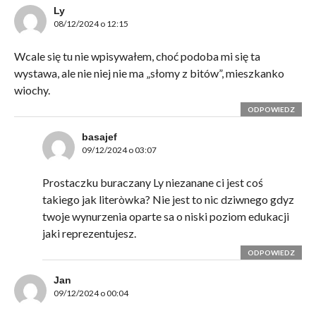
Ly
08/12/2024 o 12:15
Wcale się tu nie wpisywałem, choć podoba mi się ta
wystawa, ale nie niej nie ma „słomy z bitów”, mieszkanko
wiochy.
ODPOWIEDZ
basajef
09/12/2024 o 03:07
Prostaczku buraczany Ly niezanane ci jest coś
takiego jak literòwka? Nie jest to nic dziwnego gdyz
twoje wynurzenia oparte sa o niski poziom edukacji
jaki reprezentujesz.
ODPOWIEDZ
Jan
09/12/2024 o 00:04