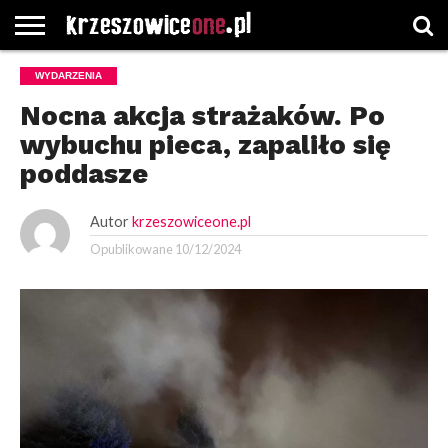
STRONA
WYDARZENIA
GŁÓWNA
WYBORY
WYBIERZ
ROZKŁADY
GREGORCZYK
KONTAKT
SAMORZĄDOWE
KATEGORIE
JAZDY
WATCH
Nocna akcja strażaków. Po
wybuchu pieca, zapaliło się
poddasze
Autor
krzeszowiceone.pl
Opublikowane
10/12/2024