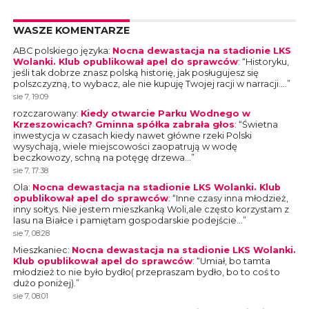
WASZE KOMENTARZE
ABC polskiego języka
:
Nocna dewastacja na stadionie LKS
Wolanki. Klub opublikował apel do sprawców
: “
Historyku,
jeśli tak dobrze znasz polską historię, jak posługujesz się
polszczyzną, to wybacz, ale nie kupuję Twojej racji w narracji.…
”
sie 7, 19:09
rozczarowany
:
Kiedy otwarcie Parku Wodnego w
Krzeszowicach? Gminna spółka zabrała głos
: “
Świetna
inwestycja w czasach kiedy nawet główne rzeki Polski
wysychają, wiele miejscowości zaopatrują w wodę
beczkowozy, schną na potęgę drzewa…
”
sie 7, 17:38
Ola
:
Nocna dewastacja na stadionie LKS Wolanki. Klub
opublikował apel do sprawców
: “
Inne czasy inna młodzież,
inny sołtys. Nie jestem mieszkanką Woli,ale często korzystam z
lasu na Białce i pamiętam gospodarskie podejście…
”
sie 7, 08:28
Mieszkaniec
:
Nocna dewastacja na stadionie LKS Wolanki.
Klub opublikował apel do sprawców
: “
Umiał, bo tamta
młodzież to nie było bydło( przepraszam bydło, bo to coś to
dużo poniżej).
”
sie 7, 08:01