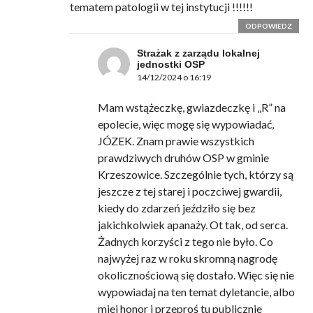
tematem patologii w tej instytucji !!!!!!
ODPOWIEDZ
Strażak z zarządu lokalnej
jednostki OSP
14/12/2024 o 16:19
Mam wstążeczkę, gwiazdeczkę i „R” na
epolecie, więc mogę się wypowiadać,
JÓZEK. Znam prawie wszystkich
prawdziwych druhów OSP w gminie
Krzeszowice. Szczególnie tych, którzy są
jeszcze z tej starej i poczciwej gwardii,
kiedy do zdarzeń jeździło się bez
jakichkolwiek apanaży. Ot tak, od serca.
Żadnych korzyści z tego nie było. Co
najwyżej raz w roku skromną nagrodę
okolicznościową się dostało. Więc się nie
wypowiadaj na ten temat dyletancie, albo
miej honor i przeproś tu publicznie