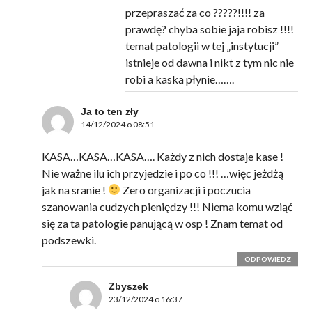
przepraszać za co ?????!!!! za
prawdę? chyba sobie jaja robisz !!!!
temat patologii w tej „instytucji”
istnieje od dawna i nikt z tym nic nie
robi a kaska płynie…….
Ja to ten zły
14/12/2024 o 08:51
KASA…KASA…KASA…. Każdy z nich dostaje kase !
Nie ważne ilu ich przyjedzie i po co !!! …więc jeżdżą
jak na sranie !
Zero organizacji i poczucia
szanowania cudzych pieniędzy !!! Niema komu wziąć
się za ta patologie panującą w osp ! Znam temat od
podszewki.
ODPOWIEDZ
Zbyszek
23/12/2024 o 16:37