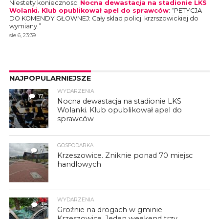
Niestety koniecznosc
:
Nocna dewastacja na stadionie LKS
Wolanki. Klub opublikował apel do sprawców
: “
PETYCJA
DO KOMENDY GŁOWNEJ: Cały sklad policji krzrszowickiej do
wymiany.
”
sie 6, 23:39
NAJPOPULARNIEJSZE
WYDARZENIA
17
Nocna dewastacja na stadionie LKS
Wolanki. Klub opublikował apel do
sprawców
GOSPODARKA
7
Krzeszowice. Zniknie ponad 70 miejsc
handlowych
WYDARZENIA
3
Groźnie na drogach w gminie
Krzeszowice. Jeden weekend trzy