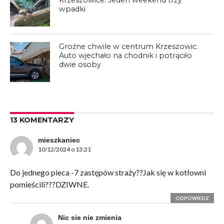
wpadki
Groźne chwile w centrum Krzeszowic.
Auto wjechało na chodnik i potrąciło
dwie osoby
13 KOMENTARZY
mieszkaniec
10/12/2024 o 13:21
Do jednego pieca -7 zastępów straży??Jak się w kotłowni
pomieścili???DZIWNE.
ODPOWIEDZ
Nic sie nie zmienia