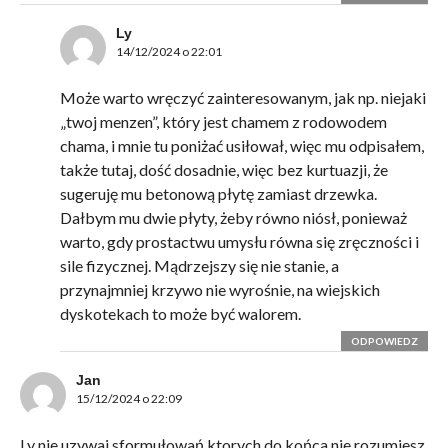
Ly
14/12/2024 o 22:01
Może warto wręczyć zainteresowanym, jak np. niejaki
„twoj menzen”, który jest chamem z rodowodem
chama, i mnie tu poniżać usiłował, więc mu odpisałem,
także tutaj, dość dosadnie, więc bez kurtuazji, że
sugeruję mu betonową płytę zamiast drzewka.
Dałbym mu dwie płyty, żeby równo niósł, ponieważ
warto, gdy prostactwu umysłu równa się zręczności i
sile fizycznej. Mądrzejszy się nie stanie, a
przynajmniej krzywo nie wyrośnie, na wiejskich
dyskotekach to może być walorem.
ODPOWIEDZ
Jan
15/12/2024 o 22:09
Ly nie uzywaj sformułowań ktorych do końca nie rozumiesz