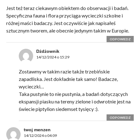
Jest też teraz ciekawym obiektem do obserwacji i badań.
Specyficzna fauna i flora przyciąga wycieczki szkolne i
różnej maści badaczy. Jest oczywiście jak napisałeś
sztucznym tworem, ale obecnie jedynym takim w Europie.
ODPOWIEDZ
Dżdżownik
14/12/2024 o 15:29
Zostawmy w takim razie także trzebińskie
zapadliska. Jest dokładnie tak samo! Badacze,
wycieczki…
Taka pustynie to nie pustynia, a badań dotyczących
ekspansji piasku na tereny zielone i odwrotnie jest na
świecie piptylion siedemset tysięcy :).
ODPOWIEDZ
twoj menzen
14/12/2024 o 04:09