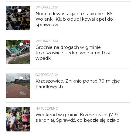
WYDARZENIA
14
Nocna dewastacja na stadionie LKS
Wolanki. Klub opublikował apel do
sprawców
WYDARZENIA
3
Groźnie na drogach w gminie
Krzeszowice. Jeden weekend trzy
wpadki
GOSPODARKA
7
Krzeszowice. Zniknie ponad 70 miejsc
handlowych
NA WEEKEND
Weekend w gminie Krzeszowice (7–9
sierpnia). Sprawdź, co będzie się działo