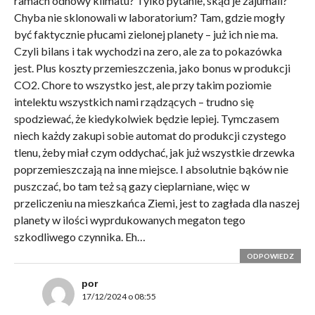
ramach odnowy klimatu? Tylko pytanie, skąd je zajumali?
Chyba nie sklonowali w laboratorium? Tam, gdzie mogły
być faktycznie płucami zielonej planety – już ich nie ma.
Czyli bilans i tak wychodzi na zero, ale za to pokazówka
jest. Plus koszty przemieszczenia, jako bonus w produkcji
CO2. Chore to wszystko jest, ale przy takim poziomie
intelektu wszystkich nami rządzących – trudno się
spodziewać, że kiedykolwiek będzie lepiej. Tymczasem
niech każdy zakupi sobie automat do produkcji czystego
tlenu, żeby miał czym oddychać, jak już wszystkie drzewka
poprzemieszczają na inne miejsce. I absolutnie bąków nie
puszczać, bo tam też są gazy cieplarniane, więc w
przeliczeniu na mieszkańca Ziemi, jest to zagłada dla naszej
planety w ilości wyprdukowanych megaton tego
szkodliwego czynnika. Eh…
ODPOWIEDZ
por
17/12/2024 o 08:55