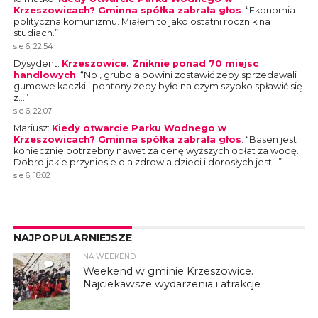
Krzeszowicach? Gminna spółka zabrała głos
: “
Ekonomia
polityczna komunizmu. Miałem to jako ostatni rocznik na
studiach.
”
sie 6, 22:54
Dysydent
:
Krzeszowice. Zniknie ponad 70 miejsc
handlowych
: “
No , grubo a powini zostawić żeby sprzedawali
gumowe kaczki i pontony żeby było na czym szybko spławić się
z…
”
sie 6, 22:07
Mariusz
:
Kiedy otwarcie Parku Wodnego w
Krzeszowicach? Gminna spółka zabrała głos
: “
Basen jest
koniecznie potrzebny nawet za cenę wyższych opłat za wodę.
Dobro jakie przyniesie dla zdrowia dzieci i dorosłych jest…
”
sie 6, 18:02
NAJPOPULARNIEJSZE
NA WEEKEND
4
Weekend w gminie Krzeszowice.
Najciekawsze wydarzenia i atrakcje