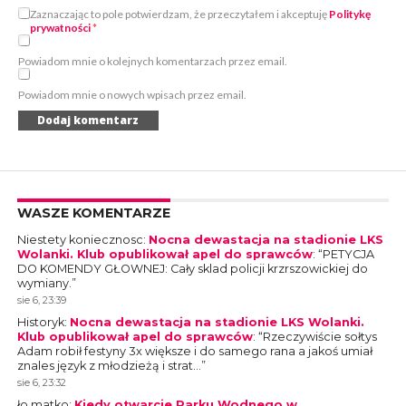
Zaznaczając to pole potwierdzam, że przeczytałem i akceptuję
Politykę
prywatności
*
Powiadom mnie o kolejnych komentarzach przez email.
Powiadom mnie o nowych wpisach przez email.
WASZE KOMENTARZE
Niestety koniecznosc
:
Nocna dewastacja na stadionie LKS
Wolanki. Klub opublikował apel do sprawców
: “
PETYCJA
DO KOMENDY GŁOWNEJ: Cały sklad policji krzrszowickiej do
wymiany.
”
sie 6, 23:39
Historyk
:
Nocna dewastacja na stadionie LKS Wolanki.
Klub opublikował apel do sprawców
: “
Rzeczywiście sołtys
Adam robił festyny 3x większe i do samego rana a jakoś umiał
znales język z młodzieżą i strat…
”
sie 6, 23:32
ło matko
:
Kiedy otwarcie Parku Wodnego w