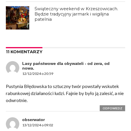
Świąteczny weekend w Krzeszowicach.
Będzie tradycyjny jarmark i wigilijna
patelnia
11 KOMENTARZY
Lasy państwowe dla obywateli - od zera, od
nowa.
12/12/2024 o 20:59
Pustynia Błędowska to sztuczny twór powstały wskutek
rabunkowej działaności ludzi. Fajnie by było ją zalesić, a nie
odwrotnie.
ODPOWIEDZ
obserwator
13/12/2024 o 09:02