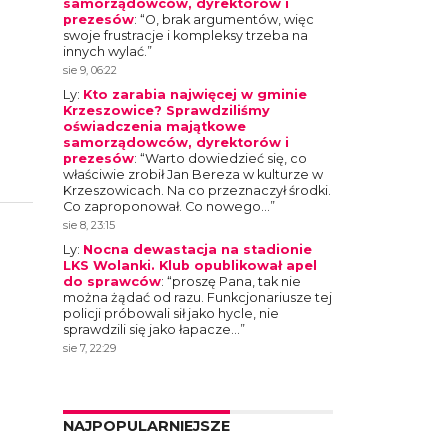
samorządowców, dyrektorów i
prezesów
: “
O, brak argumentów, więc
swoje frustracje i kompleksy trzeba na
innych wylać.
”
sie 9, 06:22
Ly
:
Kto zarabia najwięcej w gminie
Krzeszowice? Sprawdziliśmy
oświadczenia majątkowe
samorządowców, dyrektorów i
prezesów
: “
Warto dowiedzieć się, co
właściwie zrobił Jan Bereza w kulturze w
Krzeszowicach. Na co przeznaczył środki.
Co zaproponował. Co nowego…
”
sie 8, 23:15
Ly
:
Nocna dewastacja na stadionie
LKS Wolanki. Klub opublikował apel
do sprawców
: “
proszę Pana, tak nie
można żądać od razu. Funkcjonariusze tej
policji próbowali sił jako hycle, nie
sprawdzili się jako łapacze…
”
sie 7, 22:29
NAJPOPULARNIEJSZE