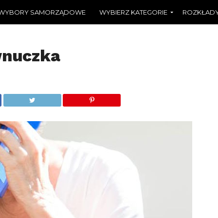
WYBORY SAMORZĄDOWE
WYBIERZ KATEGORIE
ROZKŁADY
wnuczka