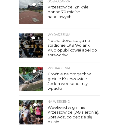
GOSPODARKA
7
Krzeszowice. Zniknie
ponad 70 miejsc
handlowych
WYDARZENIA
18
Nocna dewastacja na
stadionie LKS Wolanki.
Klub opublikował apel do
sprawców
WYDARZENIA
3
Groźnie na drogach w
gminie Krzeszowice.
Jeden weekend trzy
wpadki
NA WEEKEND
1
Weekend w gminie
Krzeszowice (7–9 sierpnia).
Sprawdź, co będzie się
działo