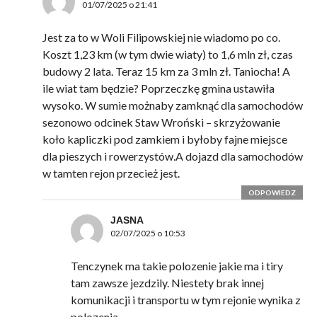
01/07/2025 o 21:41
Jest za to w Woli Filipowskiej nie wiadomo po co.
Koszt 1,23 km (w tym dwie wiaty) to 1,6 mln zł, czas
budowy 2 lata. Teraz 15 km za 3 mln zł. Taniocha! A
ile wiat tam będzie? Poprzeczkę gmina ustawiła
wysoko. W sumie możnaby zamknąć dla samochodów
sezonowo odcinek Staw Wroński – skrzyżowanie
koło kapliczki pod zamkiem i byłoby fajne miejsce
dla pieszych i rowerzystów.A dojazd dla samochodów
w tamten rejon przecież jest.
ODPOWIEDZ
JASNA
02/07/2025 o 10:53
Tenczynek ma takie polozenie jakie ma i tiry
tam zawsze jezdzily. Niestety brak innej
komunikacji i transportu w tym rejonie wynika z
polozenia.