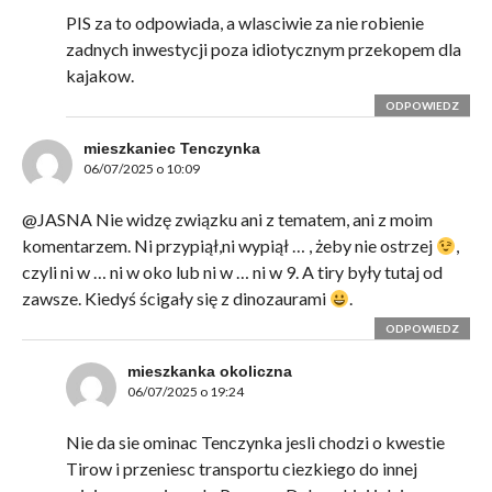
PIS za to odpowiada, a wlasciwie za nie robienie
zadnych inwestycji poza idiotycznym przekopem dla
kajakow.
ODPOWIEDZ
mieszkaniec Tenczynka
06/07/2025 o 10:09
@JASNA Nie widzę związku ani z tematem, ani z moim
komentarzem. Ni przypiął,ni wypiął … , żeby nie ostrzej
,
czyli ni w … ni w oko lub ni w … ni w 9. A tiry były tutaj od
zawsze. Kiedyś ścigały się z dinozaurami
.
ODPOWIEDZ
mieszkanka okoliczna
06/07/2025 o 19:24
Nie da sie ominac Tenczynka jesli chodzi o kwestie
Tirow i przeniesc transportu ciezkiego do innej