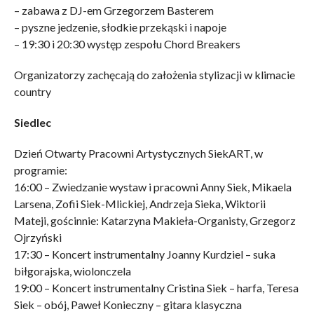
– zabawa z DJ-em Grzegorzem Basterem
– pyszne jedzenie, słodkie przekąski i napoje
– 19:30 i 20:30 występ zespołu Chord Breakers
Organizatorzy zachęcają do założenia stylizacji w klimacie
country
Siedlec
Dzień Otwarty Pracowni Artystycznych SiekART, w
programie:
16:00 – Zwiedzanie wystaw i pracowni Anny Siek, Mikaela
Larsena, Zofii Siek-Mlickiej, Andrzeja Sieka, Wiktorii
Mateji, gościnnie: Katarzyna Makieła-Organisty, Grzegorz
Ojrzyński
17:30 – Koncert instrumentalny Joanny Kurdziel – suka
biłgorajska, wiolonczela
19:00 – Koncert instrumentalny Cristina Siek – harfa, Teresa
Siek – obój, Paweł Konieczny – gitara klasyczna