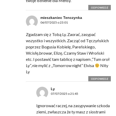
twoje istnienie dla Mensy.
ODPOWIEDZ
mieszkaniec Tenczynka
06/07/2025 o 23:01
Zgadzam się z Tobą Ly. Zaorać, zasypać
wszystko i wszystkich. Zacząć od Tęczyńskich
poprzez Bogusia Kobielę, Pareńskiego,
Wcisłę,browar, Elizę, Czarny Staw i Wroński
etc. I postawić tam tablicę z napisem ,”Tum oroł
Ly”, nie mylić z „Tomorrow night” Elvisa
Nity
Ly
ODPOWIEDZ
Ly
07/07/2025 o 21:45
Ignorować raczej, na zasypywanie szkoda
ziemi, zwłaszcza że ty masz z siostrami