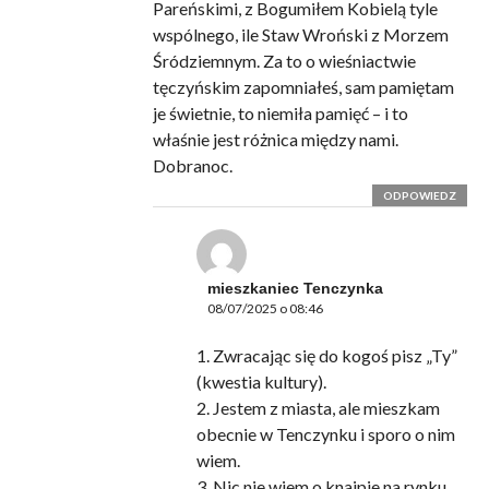
Pareńskimi, z Bogumiłem Kobielą tyle
wspólnego, ile Staw Wroński z Morzem
Śródziemnym. Za to o wieśniactwie
tęczyńskim zapomniałeś, sam pamiętam
je świetnie, to niemiła pamięć – i to
właśnie jest różnica między nami.
Dobranoc.
ODPOWIEDZ
mieszkaniec Tenczynka
08/07/2025 o 08:46
1. Zwracając się do kogoś pisz „Ty”
(kwestia kultury).
2. Jestem z miasta, ale mieszkam
obecnie w Tenczynku i sporo o nim
wiem.
3. Nic nie wiem o knajpie na rynku