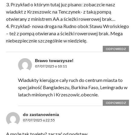
3. Przykład o którym tutaj juz pisano: zobaczcie nasz
wiadukt z Krzeszowic na Tenczynek- z taką pompą
otwierany z ministrem AA a ścieżki rowerowej brak…
4. Przykład- nowa droga na Rudno obok Stawu Wrońskiego
– też z pompą otwierana a ścieżki rowerowej brak. Mega
niebezpiecznie szczególnie w niedzielę.
ODPOWIEDZ
Brawo towarzysze!
07/07/2025 o 10:11
Wiadukty kierujące cały ruch do centrum miasta to
specjalność Bangladeszu, Burkina Faso, Leningradu w
latach minionych i Krzeszowic.obecnie.
ODPOWIEDZ
do zastanowienia
07/07/2025 o 22:55
A może tak toalety? zacząć od podstaw.