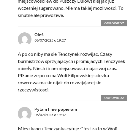
miejscowosci ew do Puszczy Dulowskiej jak juz
wczesniej sugerowano. Nie ma takiej mozliwosci. To
smutne ale prawdziwe.
ODPOWIEDZ
Oleś
06/07/2025 o 19:27
A po co niby ma sie Tenczynek rozwijac. Czasy
burmistrzow sprzyjajacych i promujacych Tenczynek
mineły. Niech i inne miejscowosci maja swoj czas.
PISanie ze po co na Woli Filipowskiej sciezka
rowerowa ma sie nijak do rozwijajacej sie
rzeczywistosci.
ODPOWIEDZ
Pytam I nie popieram
06/07/2025 o 19:37
Mieszkancu Tenczynka cytuje :”Jest za to w Woli