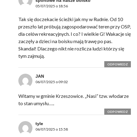
sportowe na nasze boisko
05/07/2025 o 18:56
Tak się doczekacie ścieżki jak my w Rudnie. Od 10
przeszło lat próbują zagospodarować teren przy OSP,
dla celów rekreacyjnych. I co? I wielkie G! Wakacje się
zaczęły a dzieci na boisku mają trawę po pas.
Skandal! Dlaczego nikt nie rozlicza ludzi którzy się
tym zajmują.
ODPOWIEDZ
JAN
06/07/2025 o 09:02
Witamy w gminie Krzeszowice. „Nasi” tzw. włodarze
to stan umysłu…..
ODPOWIEDZ
tyle
06/07/2025 o 15:58