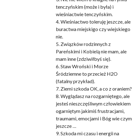
tenczyńskim (może i była) i
wieśniactwie tenczyńskim.
4. Wieśniactwo toleruję jeszcze, ale
buractwa miejskigo czy wiejskiego
nie.
5. Związków rodzinnych z
Pareńskimi i Kobielą nie mam, ale
mam inne (zdziwiłbyś się).
6. Staw Wroński i Morze
Śródziemne to przecież H2O
(fatalny przykład).
7. Ziemi szkoda OK, a co z oraniem?
8. Wyglądasz na rozgarniętego, ale
jesteś nieszczęśliwym człowiekiem
ogarniętym jakimiś frustracjami,
traumami, emocjami i Bóg wie czym
jeszcze …
9. Szkoda mi czasu i energii na