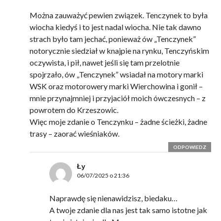
Można zauważyć pewien związek. Tenczynek to była
wiocha kiedyś i to jest nadal wiocha. Nie tak dawno
strach było tam jechać, ponieważ ów „Tenczynek”
notorycznie siedział w knajpie na rynku, Tenczyńskim
oczywista, i pił, nawet jeśli się tam przelotnie
spojrzało, ów „Tenczynek” wsiadał na motory marki
WSK oraz motorowery marki Wierchowina i gonił –
mnie przynajmniej i przyjaciół moich ówczesnych – z
powrotem do Krzeszowic.
Więc moje zdanie o Tenczynku – żadne ścieżki, żadne
trasy – zaorać wieśniaków.
ODPOWIEDZ
Ły
06/07/2025 o 21:36
Naprawdę się nienawidzisz, biedaku…
A twoje zdanie dla nas jest tak samo istotne jak