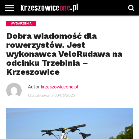
STRONA
WYDARZENIA
GŁÓWNA
WYBORY
WYBIERZ
ROZKŁADY
GREGORCZYK
KONTAKT
SAMORZĄDOWE
KATEGORIE
JAZDY
WATCH
Dobra wiadomość dla
rowerzystów. Jest
wykonawca VeloRudawa na
odcinku Trzebinia –
Krzeszowice
Autor
krzeszowiceone.pl
Opublikowane
30/06/2025