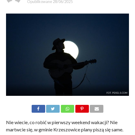
Opublikowane
28/06/2025
FOT. PEXELS.COM
Nie wiecie, co robić w pierwszy weekend wakacji? Nie
martwcie się, w gminie Krzeszowice plany piszą się same.