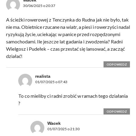
Wacek
30/06/2025 o 20:37
A ścieżki rowerowej z Tenczynka do Rudna jak nie było, tak
nie ma. Obietnice rzucane na wiatr, a piesi i rowerzyści nadal
ryzykują życie, uciekając w panice przed rozpędzonymi
samochodami. Ile jeszcze lat gadania i zwodzenia? Radni
Wielgosz i Pudełek – czas przestać się lansować, a zacząć
działać!
ODPOWIEDZ
realista
01/07/2025 o 07:43
To co mieliby ci radni zrobić w ramach tego działania
?
ODPOWIEDZ
Wacek
01/07/2025 o 21:30