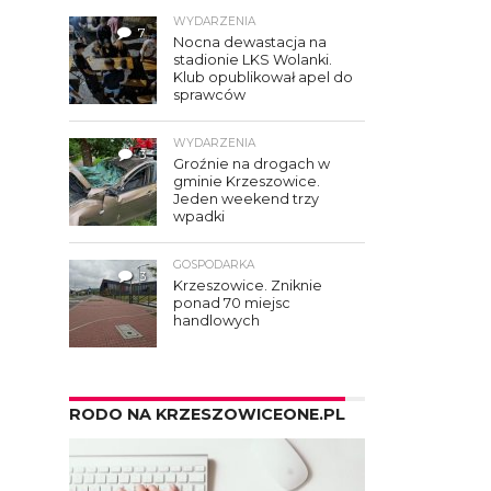
WYDARZENIA
7
Nocna dewastacja na
stadionie LKS Wolanki.
Klub opublikował apel do
sprawców
WYDARZENIA
3
Groźnie na drogach w
gminie Krzeszowice.
Jeden weekend trzy
wpadki
GOSPODARKA
3
Krzeszowice. Zniknie
ponad 70 miejsc
handlowych
RODO NA KRZESZOWICEONE.PL