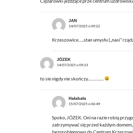
Ciężarówki jeżdżące prze centrum uzdrowiska,
JAN
14/07/2025 o 09:22
Krzeszowice…..stan umysłu („nasi” rząd
JÓZEK
14/07/2025 o 09:23
to sie nigdy nie skończy………….
Hałabała
15/07/2025 o 06:49
Spoko, JÓZEK. Oni na razie robią przyg
zatrzymywać się przed każdym domem,
bezproblemowo do Centrum Krzeszowi