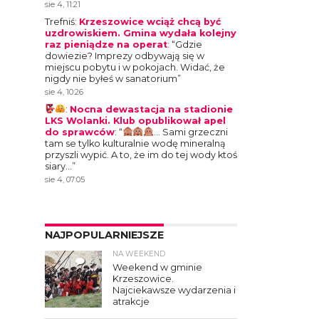
sie 4, 11:21
Trefniś
:
Krzeszowice wciąż chcą być
uzdrowiskiem. Gmina wydała kolejny
raz pieniądze na operat
: “
Gdzie
dowiezie? Imprezy odbywają się w
miejscu pobytu i w pokojach. Widać, że
nigdy nie byłeś w sanatorium
”
sie 4, 10:26
:
Nocna dewastacja na stadionie
LKS Wolanki. Klub opublikował apel
do sprawców
: “
… Sami grzeczni
tam se tylko kulturalnie wodę mineralną
przyszli wypić. A to, że im do tej wody ktoś
siary…
”
sie 4, 07:05
NAJPOPULARNIEJSZE
NA WEEKEND
4
Weekend w gminie
Krzeszowice.
Najciekawsze wydarzenia i
atrakcje