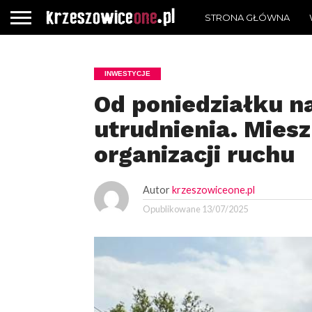
STRONA GŁÓWNA
INWESTYCJE
Od poniedziałku na
utrudnienia. Mies
organizacji ruchu
Autor
krzeszowiceone.pl
Opublikowane
13/07/2025