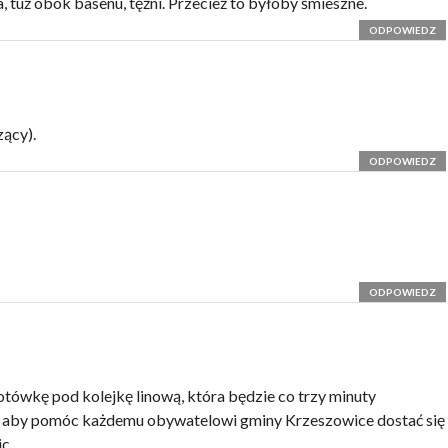
 tuż obok basenu, tężni. Przecież to byłoby śmieszne.
ODPOWIEDZ
zący).
ODPOWIEDZ
ODPOWIEDZ
otówkę pod kolejkę linową, która będzie co trzy minuty
 aby pomóc każdemu obywatelowi gminy Krzeszowice dostać się
c.