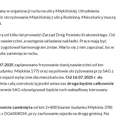
KOMENTARZE
 w organizacji ruchu na ulicy Miękińskiej. Utrudnienia
ic skrzyżowania Miękińskiej z ulicą Rodzinną. Mieszkańcy muszą
.
rą od kilku lat prowadzi Zarząd Dróg Powiatu Krakowskiego. Od
 nawierzchni, a następnie układanie nakładki. Prace mają być
zygotował harmonogram zmian. Warto się z nim zapoznać, bo w
ite zamknięcie ruchu.
07.2025
zaplanowano frezowanie starej nawierzchni od km
udynku: Miękinia 177) oraz na połowie skrzyżowania przy SAG z
rzejazd wyłącznie dla mieszkańców.
Od 16.07.2025 r. do
hnia całą szerokością jezdni wówczas
droga będzie całkowicie
 terenie SAG obowiązywał będzie ruch wahadłowy kierowany
kowicie zamknięta
od km 2+800 (numer budynku Miękinia 378)
 z DG600401K, przy zachowaniu wjazdu na drogę gminną. Na