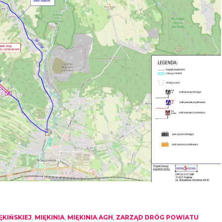
KIŃSKIEJ
,
MIĘKINIA
,
MIĘKINIA AGH
,
ZARZĄD DRÓG POWIATU