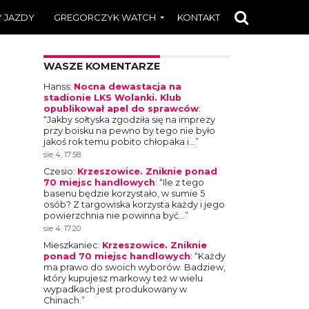
 JAZDY
GREGORCZYK WATCH
KONTAKT
WASZE KOMENTARZE
Hanss
:
Nocna dewastacja na
stadionie LKS Wolanki. Klub
opublikował apel do sprawców
:
“
Jakby sołtyska zgodziła się na imprezy
przy boisku na pewno by tego nie było
jakoś rok temu pobito chłopaka i…
”
sie 4, 17:58
Czesio
:
Krzeszowice. Zniknie ponad
70 miejsc handlowych
: “
Ile z tego
basenu będzie korzystało, w sumie 5
osób? Z targowiska korzysta każdy i jego
powierzchnia nie powinna być…
”
sie 4, 17:20
Mieszkaniec
:
Krzeszowice. Zniknie
ponad 70 miejsc handlowych
: “
Każdy
ma prawo do swoich wyborów. Badziew,
który kupujesz markowy też w wielu
wypadkach jest produkowany w
Chinach.
”