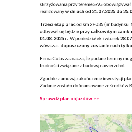
skrzyżowania przy terenie SAG obowiązywał 
realizowany
w dniach od 21.07.2025 do 25.
Trzeci etap prac
od km 2+035 (nr budynku: 
odbywał się będzie
przy całkowitym zamknię
01.08 .2025 r.
W poniedziałek i wtorek
28.07
wówczas
dopuszczony zostanie ruch tylk
Firma Colas zaznacza, że podane terminy mog
trudności związane z budową nawierzchni.
Zgodnie z umową zakończenie inwestycji plano
Zadanie zostało dofinansowane ze środków R
Sprawdź plan objazdów >>