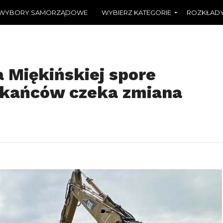
WYBORY SAMORZĄDOWE
WYBIERZ KATEGORIE
ROZKŁADY
 Miękińskiej spore
zkańców czeka zmiana