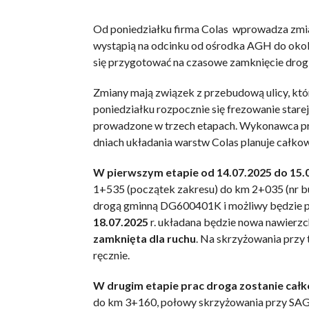
Od poniedziałku firma Colas wprowadza zmiany
wystąpią na odcinku od ośrodka AGH do okol
się przygotować na czasowe zamknięcie drogi
Zmiany mają związek z przebudową ulicy, któ
poniedziałku rozpocznie się frezowanie starej
prowadzone w trzech etapach. Wykonawca pr
dniach układania warstw Colas planuje całkow
W pierwszym etapie
od 14.07.2025 do 15.
1+535 (początek zakresu) do km 2+035 (nr b
drogą gminną DG600401K i możliwy będzie p
18.07.2025
r. układana będzie nowa nawierzc
zamknięta dla ruchu
. Na skrzyżowania przy
ręcznie.
W drugim etapie prac droga zostanie cał
do km 3+160, połowy skrzyżowania przy SAG