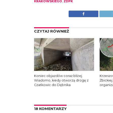
KRAKOWSKIEGO
,
ZDPK
CZYTAJ RÓWNIEŻ
Koniec objazdów coraz bliżej.
Krzeszo
Wiadomo, kiedy otworzą drogę z
Żbickie
Czatkowic do Dębnika
organiza
18 KOMENTARZY