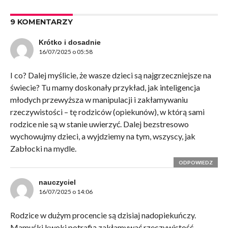
9 KOMENTARZY
Krótko i dosadnie
16/07/2025 o 05:58
I co? Dalej myślicie, że wasze dzieci są najgrzeczniejsze na
świecie? Tu mamy doskonały przykład, jak inteligencja
młodych przewyższa w manipulacji i zakłamywaniu
rzeczywistości – tę rodziców (opiekunów), w którą sami
rodzice nie są w stanie uwierzyć. Dalej bezstresowo
wychowujmy dzieci, a wyjdziemy na tym, wszyscy, jak
Zabłocki na mydle.
ODPOWIEDZ
nauczyciel
16/07/2025 o 14:06
Rodzice w dużym procencie są dzisiaj nadopiekuńczy.
Mamuśki kwoki potrafią zakłamywać rzeczywistość