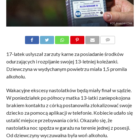
FOT. PIXABAY.COM
KOMENTARZE
17-latek usłyszał zarzuty karne za posiadanie środków
odurzających i rozpijanie swojej 13-letniej koleżanki.
Dziewczyna w wydychanym powietrzu miała 1,5 promila
alkoholu.
Wakacyjne ekscesy nastolatków będą miały finał w sądzie.
W poniedziałek po północy matka 13-latki zaniepokojona
brakiem kontaktu z córką postanowiła zlokalizować swoje
dziecko za pomocą aplikacji w telefonie. Kobiecie udało się
ustalić miejsce przebywania córki. Okazało się, że
nastolatka noc spędza w garażu na terenie jednej z posesji.
Od dziewczyny wyczuwalna była woń alkoholu.