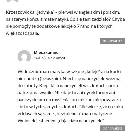
Krzeszowicka „jedynka” – pierwsi w angielskim i polskim,
na szarym końcu z matematyki. Co się tam zadziało? Chyba
nie pomogły te dodatkowe lekcje o 7 rano, na których
większość spala.
ODPOWIEDZ
Mieszkaniec
16/07/2025 o 08:24
Widocznie matematyka w szkole „kuleje”, a na korki
nie chodzą (i słusznie). Niech się nauczyciele wezmą
do roboty. Kiepskich nauczycieli w szkołach sporo
patrząc na wyniki. Nie daje to ani dyrektorom ani
nauczycielom do myślenia, bo rok rocznie powtarza
się to w tych samych szkołach. Nie wierzę, że co roku
w klasach są same „beztalencia” matematyczne.
Wniosek jest jeden: „dają ciała nauczyciele”.
ODPOWIEDZ