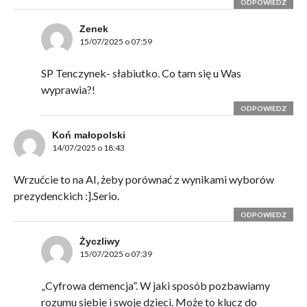
ODPOWIEDZ
Zenek
15/07/2025 o 07:59
SP Tenczynek- słabiutko. Co tam się u Was
wyprawia?!
ODPOWIEDZ
Koń małopolski
14/07/2025 o 18:43
Wrzućcie to na AI, żeby porównać z wynikami wyborów
prezydenckich :].Serio.
ODPOWIEDZ
Życzliwy
15/07/2025 o 07:39
„Cyfrowa demencja”. W jaki sposób pozbawiamy
rozumu siebie i swoje dzieci. Może to klucz do