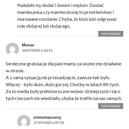
Należało by dodać i żonom i mężom. Dostać
maminsynka czy mamincórusię to przekleństwo i
murowane rozstanie. Chyba, że ktoś lubi odgrywać
rolę służącej lub służącego.
ODPOWIEDZ
Monar
16/07/2025 o 16:51
Serdeczne gratulacje dla pani mamy za skuteczne działanie
w stresie.
A z samą sytuacją nie przesadzajcie, zawsze tak było.
Więcej – było dużo, dużo gorzej. Choćby w latach 80-tych.
Za to media były prehistoryczne wobec dzisiejszych i się o
tych rzeczach nie wiedziało, chyba że trafiło na nas samych.
ODPOWIEDZ
zniesmaczony
17/07/2025 o 07:20