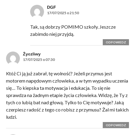
DGF
17/07/2025 o 21:50
Tak, są dobrzy POMIMO szkoły. Jeszcze
zabimdo niej przyjdą.
ODPOWIEDZ
Życzliwy
17/07/2025 o 07:30
Któż Ci ją już zabrał, tę wolność? Jeżeli przymus jest
motorem napędowym człowieka, a w tym wypadku uczenia
się… To kiepska ta motywacja i edukacja. To się nie
sprawdza na żadnym etapie życia człowieka. Widzę, że Ty z
tych co lubią bat nad głową. Tylko to Cię motywuje? Jaką
czerpiesz radość z tego co robisz z przymusu? Żal mi takich
ludzi.
ODPOWIEDZ