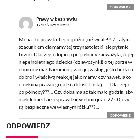
ODPOWIEDZ
Prawy w bezprawiu
17/07/2025 o 08:23
Monar, to prawda. Lepiej późno, niż wcale!!! Z całym
szacunkiem dla mamy tej trzynastolatki, ale pytanie
brzmi: Dlaczego dopiero po północy zauważyła, że jej
niepełnoletniego dziecka (dziewczynki) o tej porze w
domu nie ma? Nie umniejszam jej zasług, jeśli chodzi o
dobro i właściwą reakcję jako mamy, czy nawet, jako
opiekuna prawnego, ale na litość boską… – Dlaczego
po północy???… Czy doba ma aż tak mało godzin, aby
małoletnie dzieci sprawdzić w domu już o 22:00, czy
są bezpieczne we własnym łóżku???…
ODPOWIEDZ
ODPOWIEDZ