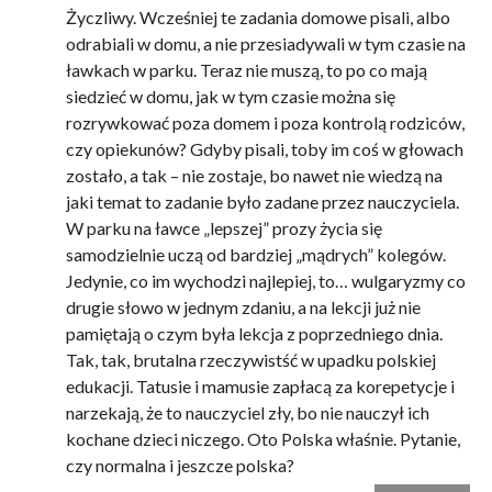
Życzliwy. Wcześniej te zadania domowe pisali, albo
odrabiali w domu, a nie przesiadywali w tym czasie na
ławkach w parku. Teraz nie muszą, to po co mają
siedzieć w domu, jak w tym czasie można się
rozrywkować poza domem i poza kontrolą rodziców,
czy opiekunów? Gdyby pisali, toby im coś w głowach
zostało, a tak – nie zostaje, bo nawet nie wiedzą na
jaki temat to zadanie było zadane przez nauczyciela.
W parku na ławce „lepszej” prozy życia się
samodzielnie uczą od bardziej „mądrych” kolegów.
Jedynie, co im wychodzi najlepiej, to… wulgaryzmy co
drugie słowo w jednym zdaniu, a na lekcji już nie
pamiętają o czym była lekcja z poprzedniego dnia.
Tak, tak, brutalna rzeczywistść w upadku polskiej
edukacji. Tatusie i mamusie zapłacą za korepetycje i
narzekają, że to nauczyciel zły, bo nie nauczył ich
kochane dzieci niczego. Oto Polska właśnie. Pytanie,
czy normalna i jeszcze polska?