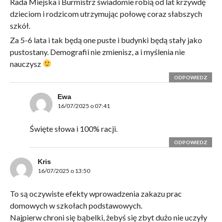
Rada Miejska i Burmistrz świadomie robią od lat krzywdę
dzieciom i rodzicom utrzymując połowę coraz słabszych
szkół.
Za 5-6 lata i tak będą one puste i budynki będą stały jako
pustostany. Demografii nie zmienisz, a i myślenia nie
nauczysz
ODPOWIEDZ
Ewa
16/07/2025 o 07:41
Święte słowa i 100% racji.
ODPOWIEDZ
Kris
16/07/2025 o 13:50
To są oczywiste efekty wprowadzenia zakazu prac
domowych w szkołach podstawowych.
Najpierw chroni się bąbelki, żebyś się zbyt dużo nie uczyły