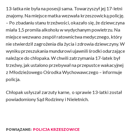
13-latka nie była na posesji sama. Towarzyszył jej 17-letni
znajomy. Na miejsce matka wezwała krzeszowicką policję.
– Po zbadaniu stanu trzeźwości, okazało się, że dziewczyna
miała 1,5 promila alkoholu w wydychanym powietrzu. Na
miejsce wezwano zespół ratownictwa medycznego, który
nie stwierdził zagrożenia dla życia i zdrowia dziewczyny. W
wyniku przeszukania mundurowi ujawnili środki odurzające
należące do chłopaka. W chwili zatrzymania 17-latek był
trzeźwy, jak ustalono przebywał na przepustce wakacyjnej
z Młodzieżowego Ośrodka Wychowawczego – informuje
policja.
Chłopak usłyszał zarzuty karne, o sprawie 13-latki został
powiadomiony Sąd Rodzinny i Nieletnich.
POWIĄZANE:
POLICJA KRZESZOWICE