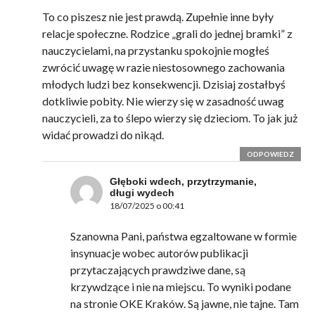
To co piszesz nie jest prawdą. Zupełnie inne były
relacje społeczne. Rodzice „grali do jednej bramki” z
nauczycielami, na przystanku spokojnie mogłeś
zwrócić uwagę w razie niestosownego zachowania
młodych ludzi bez konsekwencji. Dzisiaj zostałbyś
dotkliwie pobity. Nie wierzy się w zasadność uwag
nauczycieli, za to ślepo wierzy się dzieciom. To jak już
widać prowadzi do nikąd.
ODPOWIEDZ
Głęboki wdech, przytrzymanie,
długi wydech
18/07/2025 o 00:41
Szanowna Pani, państwa egzaltowane w formie
insynuacje wobec autorów publikacji
przytaczających prawdziwe dane, są
krzywdzące i nie na miejscu. To wyniki podane
na stronie OKE Kraków. Są jawne, nie tajne. Tam