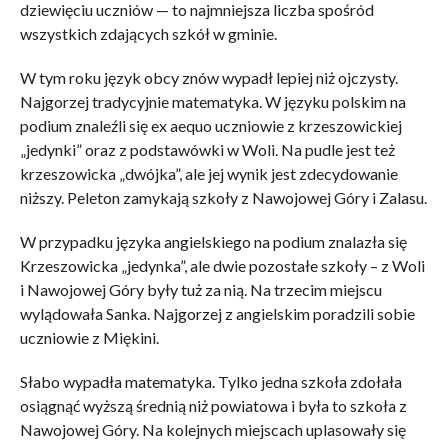
dziewięciu uczniów — to najmniejsza liczba spośród
wszystkich zdających szkół w gminie.
W tym roku język obcy znów wypadł lepiej niż ojczysty.
Najgorzej tradycyjnie matematyka. W języku polskim na
podium znaleźli się ex aequo uczniowie z krzeszowickiej
„jedynki” oraz z podstawówki w Woli. Na pudle jest też
krzeszowicka „dwójka”, ale jej wynik jest zdecydowanie
niższy. Peleton zamykają szkoły z Nawojowej Góry i Zalasu.
W przypadku języka angielskiego na podium znalazła się
Krzeszowicka „jedynka”, ale dwie pozostałe szkoły – z Woli
i Nawojowej Góry były tuż za nią. Na trzecim miejscu
wylądowała Sanka. Najgorzej z angielskim poradzili sobie
uczniowie z Miękini.
Słabo wypadła matematyka. Tylko jedna szkoła zdołała
osiągnąć wyższą średnią niż powiatowa i była to szkoła z
Nawojowej Góry. Na kolejnych miejscach uplasowały się