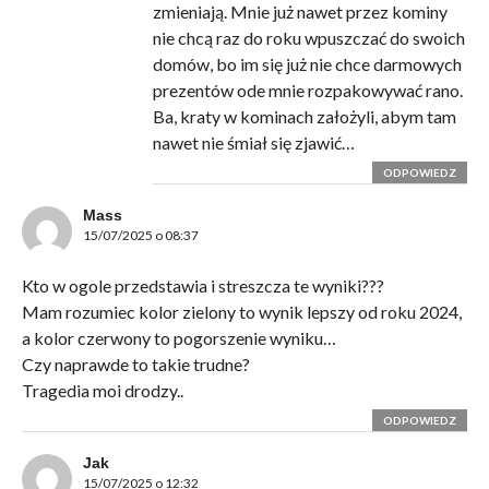
zmieniają. Mnie już nawet przez kominy
nie chcą raz do roku wpuszczać do swoich
domów, bo im się już nie chce darmowych
prezentów ode mnie rozpakowywać rano.
Ba, kraty w kominach założyli, abym tam
nawet nie śmiał się zjawić…
ODPOWIEDZ
Mass
15/07/2025 o 08:37
Kto w ogole przedstawia i streszcza te wyniki???
Mam rozumiec kolor zielony to wynik lepszy od roku 2024,
a kolor czerwony to pogorszenie wyniku…
Czy naprawde to takie trudne?
Tragedia moi drodzy..
ODPOWIEDZ
Jak
15/07/2025 o 12:32