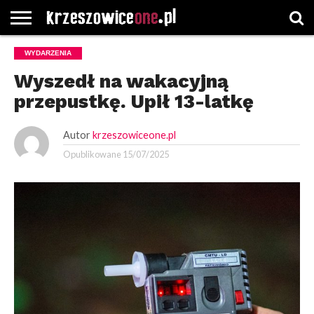
STRONA
WYDARZENIA
GŁÓWNA
WYBORY
WYBIERZ
ROZKŁADY
GREGORCZYK
KONTAKT
SAMORZĄDOWE
KATEGORIE
JAZDY
WATCH
Wyszedł na wakacyjną
przepustkę. Upił 13-latkę
Autor
krzeszowiceone.pl
Opublikowane
15/07/2025