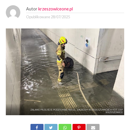
Autor
krzeszowiceone.pl
Opublikowane
28/07/2025
ZALANE PRZEJŚCIE PODZIEMNE NA UL. ZAGRODY W KRZESZOWICACH FOT. OSP
KRZESZOWICE