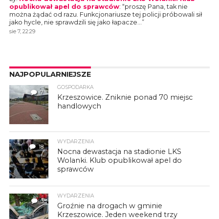
opublikował apel do sprawców
: “
proszę Pana, tak nie
można żądać od razu. Funkcjonariusze tej policji próbowali sił
jako hycle, nie sprawdzili się jako łapacze…
”
sie 7, 22:29
NAJPOPULARNIEJSZE
GOSPODARKA
7
Krzeszowice. Zniknie ponad 70 miejsc
handlowych
WYDARZENIA
18
Nocna dewastacja na stadionie LKS
Wolanki. Klub opublikował apel do
sprawców
WYDARZENIA
3
Groźnie na drogach w gminie
Krzeszowice. Jeden weekend trzy