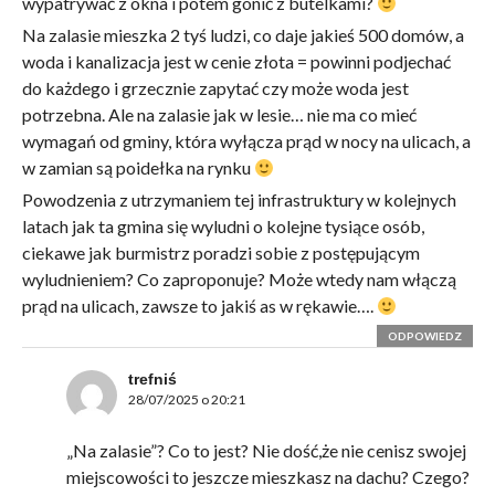
wypatrywać z okna i potem gonić z butelkami?
Na zalasie mieszka 2 tyś ludzi, co daje jakieś 500 domów, a
woda i kanalizacja jest w cenie złota = powinni podjechać
do każdego i grzecznie zapytać czy może woda jest
potrzebna. Ale na zalasie jak w lesie… nie ma co mieć
wymagań od gminy, która wyłącza prąd w nocy na ulicach, a
w zamian są poidełka na rynku
Powodzenia z utrzymaniem tej infrastruktury w kolejnych
latach jak ta gmina się wyludni o kolejne tysiące osób,
ciekawe jak burmistrz poradzi sobie z postępującym
wyludnieniem? Co zaproponuje? Może wtedy nam włączą
prąd na ulicach, zawsze to jakiś as w rękawie….
ODPOWIEDZ
trefniś
28/07/2025 o 20:21
„Na zalasie”? Co to jest? Nie dość,że nie cenisz swojej
miejscowości to jeszcze mieszkasz na dachu? Czego?