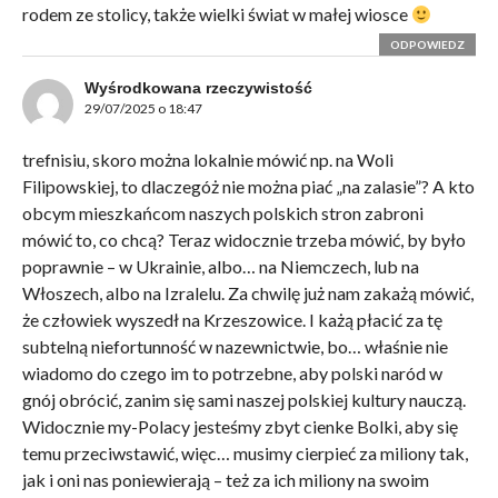
rodem ze stolicy, także wielki świat w małej wiosce
ODPOWIEDZ
Wyśrodkowana rzeczywistość
29/07/2025 o 18:47
trefnisiu, skoro można lokalnie mówić np. na Woli
Filipowskiej, to dlaczegóż nie można piać „na zalasie”? A kto
obcym mieszkańcom naszych polskich stron zabroni
mówić to, co chcą? Teraz widocznie trzeba mówić, by było
poprawnie – w Ukrainie, albo… na Niemczech, lub na
Włoszech, albo na Izralelu. Za chwilę już nam zakażą mówić,
że człowiek wyszedł na Krzeszowice. I każą płacić za tę
subtelną niefortunność w nazewnictwie, bo… właśnie nie
wiadomo do czego im to potrzebne, aby polski naród w
gnój obrócić, zanim się sami naszej polskiej kultury nauczą.
Widocznie my-Polacy jesteśmy zbyt cienke Bolki, aby się
temu przeciwstawić, więc… musimy cierpieć za miliony tak,
jak i oni nas poniewierają – też za ich miliony na swoim