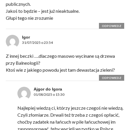
publicznych.
Jakoś to będzie – jest już nieaktualne.
Głupi tego nie zrozumie
ODPOWIEDZ
Igor
31/07/2025 o 23:54
Z innej beczki ….dlaczego masowo wycinane są drzewa
przy Balneologii?
Ktoś wie z jakiego powodu jest tam dewastacja zieleni?
ODPOWIEDZ
Ajgor do Igora
01/08/2025 o 15:30
Najlepiej wiedzą ci, którzy jeszcze czegoś nie wiedzą.
Czyli złomiarze. Drwali też trzeba z czegoś opłacić,
choćby zadatek na łańcuch w pile łańcuchowej im
zasponsorować, żeby wycięli wszystko w Polsce