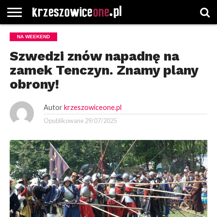
STRONA
NA WEEKEND
GŁÓWNA
WYBORY
WYBIERZ
ROZKŁADY
GREGORCZYK
KONTAKT
SAMORZĄDOWE
KATEGORIE
JAZDY
WATCH
Szwedzi znów napadnę na
zamek Tenczyn. Znamy plany
obrony!
Autor
krzeszowiceone.pl
Opublikowane
29/07/2025