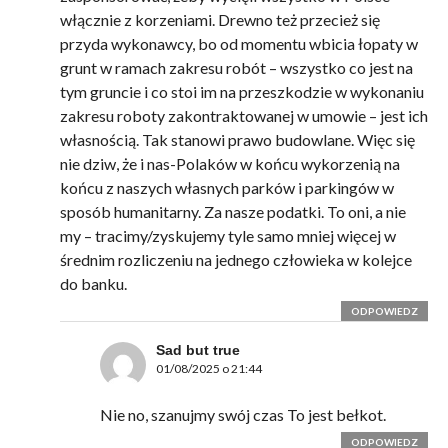
włącznie z korzeniami. Drewno też przecież się
przyda wykonawcy, bo od momentu wbicia łopaty w
grunt w ramach zakresu robót – wszystko co jest na
tym gruncie i co stoi im na przeszkodzie w wykonaniu
zakresu roboty zakontraktowanej w umowie – jest ich
własnością. Tak stanowi prawo budowlane. Więc się
nie dziw, że i nas-Polaków w końcu wykorzenią na
końcu z naszych własnych parków i parkingów w
sposób humanitarny. Za nasze podatki. To oni, a nie
my – tracimy/zyskujemy tyle samo mniej więcej w
średnim rozliczeniu na jednego człowieka w kolejce
do banku.
ODPOWIEDZ
Sad but true
01/08/2025 o 21:44
Nie no, szanujmy swój czas To jest bełkot.
ODPOWIEDZ