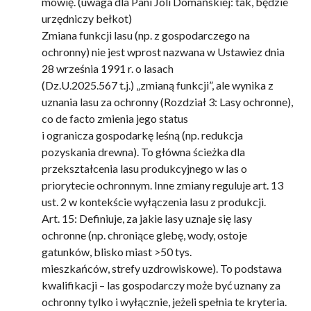
mówię. (uwaga dla Pani Joli Domańskiej: tak, będzie
urzędniczy bełkot)
Zmiana funkcji lasu (np. z gospodarczego na
ochronny) nie jest wprost nazwana w Ustawiez dnia
28 września 1991 r. o lasach
(Dz.U.2025.567 t.j.) „zmianą funkcji”, ale wynika z
uznania lasu za ochronny (Rozdział 3: Lasy ochronne),
co de facto zmienia jego status
i ogranicza gospodarkę leśną (np. redukcja
pozyskania drewna). To główna ścieżka dla
przekształcenia lasu produkcyjnego w las o
priorytecie ochronnym. Inne zmiany reguluje art. 13
ust. 2 w kontekście wyłączenia lasu z produkcji.
Art. 15: Definiuje, za jakie lasy uznaje się lasy
ochronne (np. chroniące glebę, wody, ostoje
gatunków, blisko miast >50 tys.
mieszkańców, strefy uzdrowiskowe). To podstawa
kwalifikacji – las gospodarczy może być uznany za
ochronny tylko i wyłącznie, jeżeli spełnia te kryteria.