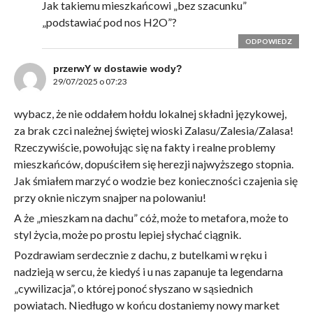
Jak takiemu mieszkańcowi „bez szacunku”
„podstawiać pod nos H2O”?
ODPOWIEDZ
przerwY w dostawie wody?
29/07/2025 o 07:23
wybacz, że nie oddałem hołdu lokalnej składni językowej,
za brak czci należnej świętej wioski Zalasu/Zalesia/Zalasa!
Rzeczywiście, powołując się na fakty i realne problemy
mieszkańców, dopuściłem się herezji najwyższego stopnia.
Jak śmiałem marzyć o wodzie bez konieczności czajenia się
przy oknie niczym snajper na polowaniu!
A że „mieszkam na dachu” cóż, może to metafora, może to
styl życia, może po prostu lepiej słychać ciągnik.
Pozdrawiam serdecznie z dachu, z butelkami w ręku i
nadzieją w sercu, że kiedyś i u nas zapanuje ta legendarna
„cywilizacja”, o której ponoć słyszano w sąsiednich
powiatach. Niedługo w końcu dostaniemy nowy market