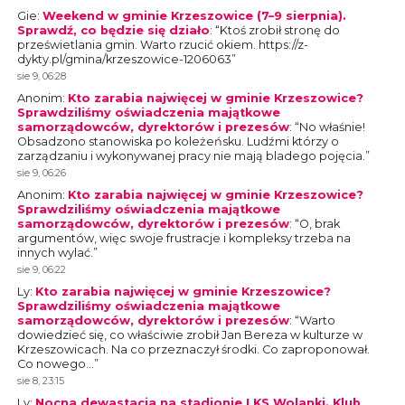
Gie
:
Weekend w gminie Krzeszowice (7–9 sierpnia).
Sprawdź, co będzie się działo
: “
Ktoś zrobił stronę do
prześwietlania gmin. Warto rzucić okiem. https://z-
dykty.pl/gmina/krzeszowice-1206063
”
sie 9, 06:28
Anonim
:
Kto zarabia najwięcej w gminie Krzeszowice?
Sprawdziliśmy oświadczenia majątkowe
samorządowców, dyrektorów i prezesów
: “
No właśnie!
Obsadzono stanowiska po koleżeńsku. Ludźmi którzy o
zarządzaniu i wykonywanej pracy nie mają bladego pojęcia.
”
sie 9, 06:26
Anonim
:
Kto zarabia najwięcej w gminie Krzeszowice?
Sprawdziliśmy oświadczenia majątkowe
samorządowców, dyrektorów i prezesów
: “
O, brak
argumentów, więc swoje frustracje i kompleksy trzeba na
innych wylać.
”
sie 9, 06:22
Ly
:
Kto zarabia najwięcej w gminie Krzeszowice?
Sprawdziliśmy oświadczenia majątkowe
samorządowców, dyrektorów i prezesów
: “
Warto
dowiedzieć się, co właściwie zrobił Jan Bereza w kulturze w
Krzeszowicach. Na co przeznaczył środki. Co zaproponował.
Co nowego…
”
sie 8, 23:15
Ly
:
Nocna dewastacja na stadionie LKS Wolanki. Klub