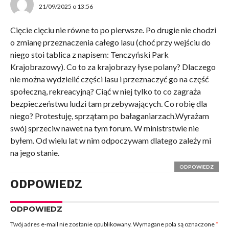
21/09/2025 o 13:56
Cięcie cięciu nie równe to po pierwsze. Po drugie nie chodzi
o zmianę przeznaczenia całego lasu (choć przy wejściu do
niego stoi tablica z napisem: Tenczyński Park
Krajobrazowy). Co to za krajobrazy łyse polany? Dlaczego
nie można wydzielić części lasu i przeznaczyć go na część
społeczną, rekreacyjną? Ciąć w niej tylko to co zagraża
bezpieczeństwu ludzi tam przebywających. Co robię dla
niego? Protestuję, sprzątam po bałaganiarzach.Wyrażam
swój sprzeciw nawet na tym forum. W ministrstwie nie
byłem. Od wielu lat w nim odpoczywam dlatego zależy mi
na jego stanie.
ODPOWIEDZ
ODPOWIEDZ
ODPOWIEDZ
Twój adres e-mail nie zostanie opublikowany.
Wymagane pola są oznaczone
*