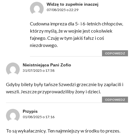
Widzę to zupełnie inaczej
07/08/2025 o 22:29
Cudowna impreza dla 5- i 6-letnich chłopców,
którzy myślą, że w wojnie jest cokolwiek
fajnego. Czuję w tym jakiś fałsz i coś
niezdrowego.
ODPOWIEDZ
Nieistniejąca Pani Zofio
31/07/2025 o 17:58
Gdyby bilety były tańsze Szwedzi grzecznie by zapłacili i
weszli. Jeszcze przyprowadziliby żony i dzieci.
ODPOWIEDZ
Przypis
01/08/2025 o 17:16
To są wykałacznicy. Ten najmniejszy w środku to prezes.