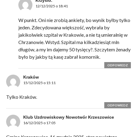
Krzysio.
12/12/2025 o 18:41
W punkt. Oni nie zrobią ankiety, bo wynik byłby tylko
jeden. Zdecydowana większość, wybrała by
jakikolwiek szpital w Krakowie, a nie tą umieralnię w
Chrzanowie. Wstyd. Szpital ma kilkadziesiąt mln
długów, a my im dajemy 50 tysięcy?. Szczytem żenady
było by jakby tą kasę zabrał komornik.
ODPOWIEDZ
Kraków
15/12/2025 o 15:11
Tylko Kraków.
ODPOWIEDZ
Klub Uzdrowiskowy Nowotwór Krzeszowice
16/12/2025 o 17:05
Gmina Krzeszowice, 16 grudnia 2025, stan powietrza