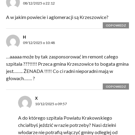
08/12/2025 o 22:12
A w jakim powiecie i aglomeracji są Krzeszowice?
ODPOWIEDZ
H
09/12/2025 o 10:48
…aaaaa może by tak zasponsorować im remont całego
szpitala ???!!!!! Przeca gmina Krzeszowice to bogata gmina
jest…….. ŻENADA !!!!! Co ci radni nieporadni mają w
głowach……. ?
ODPOWIEDZ
X
10/12/2025 o 09:57
A do którego szpitala Powiatu Krakowskiego
chciałbyś jeździć w razie potrzeby? Nasi dzielni
włodarze nie potrafią włączyć gminy odleglej od