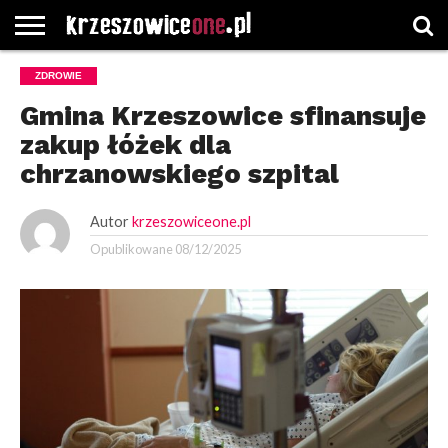
STRONA
ZDROWIE
GŁÓWNA
WYBORY
WYBIERZ
ROZKŁADY
GREGORCZYK
KONTAKT
SAMORZĄDOWE
KATEGORIE
JAZDY
WATCH
Gmina Krzeszowice sfinansuje
zakup łóżek dla
chrzanowskiego szpital
Autor
krzeszowiceone.pl
Opublikowane
08/12/2025