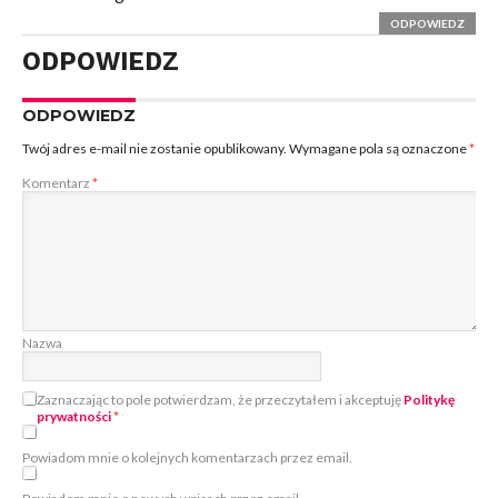
ODPOWIEDZ
ODPOWIEDZ
ODPOWIEDZ
Twój adres e-mail nie zostanie opublikowany.
Wymagane pola są oznaczone
*
Komentarz
*
Nazwa
Zaznaczając to pole potwierdzam, że przeczytałem i akceptuję
Politykę
prywatności
*
Powiadom mnie o kolejnych komentarzach przez email.