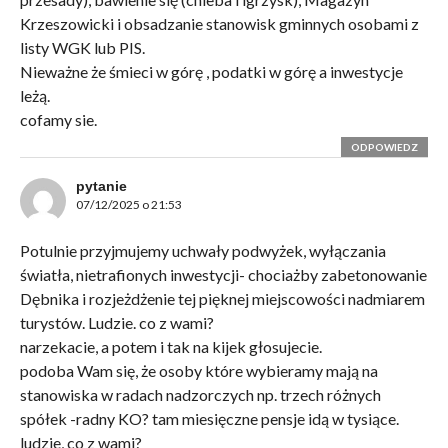
Krzeszowicki i obsadzanie stanowisk gminnych osobami z
listy WGK lub PIS.
Nieważne że śmieci w górę , podatki w górę a inwestycje
leżą.
cofamy sie.
ODPOWIEDZ
pytanie
07/12/2025 o 21:53
Potulnie przyjmujemy uchwały podwyżek, wyłączania
światła, nietrafionych inwestycji- chociażby zabetonowanie
Dębnika i rozjeżdżenie tej pięknej miejscowości nadmiarem
turystów. Ludzie. co z wami?
narzekacie, a potem i tak na kijek głosujecie.
podoba Wam się, że osoby które wybieramy mają na
stanowiska w radach nadzorczych np. trzech różnych
spółek -radny KO? tam miesięczne pensje idą w tysiące.
ludzie, co z wami?