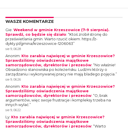
WASZE KOMENTARZE
Gie
:
Weekend w gminie Krzeszowice (7–9 sierpnia).
Sprawdź, co będzie się działo
: “
Ktoś zrobił stronę do
prześwietlania gmin. Warto rzucić okiem. https://z-
dykty.pl/gmina/krzeszowice-1206063
”
sie 9, 06:28
Anonim
:
Kto zarabia najwięcej w gminie Krzeszowice?
Sprawdziliśmy oświadczenia majątkowe
samorządowców, dyrektorów i prezesów
: “
No właśnie!
Obsadzono stanowiska po koleżeńsku. Ludźmi którzy o
zarządzaniu i wykonywanej pracy nie mają bladego pojęcia.
”
sie 9, 06:26
Anonim
:
Kto zarabia najwięcej w gminie Krzeszowice?
Sprawdziliśmy oświadczenia majątkowe
samorządowców, dyrektorów i prezesów
: “
O, brak
argumentów, więc swoje frustracje i kompleksy trzeba na
innych wylać.
”
sie 9, 06:22
Ly
:
Kto zarabia najwięcej w gminie Krzeszowice?
Sprawdziliśmy oświadczenia majątkowe
samorządowców, dyrektorów i prezesów
: “
Warto