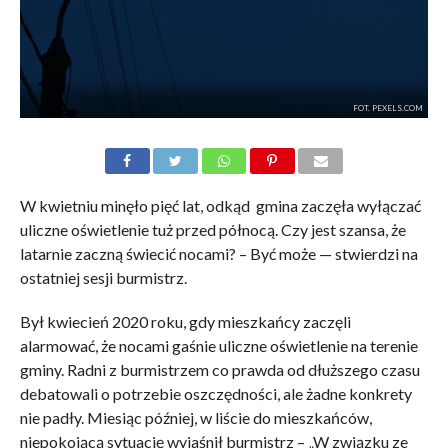
FOT. PEXELS.COM
W kwietniu minęło pięć lat, odkąd gmina zaczęła wyłączać
uliczne oświetlenie tuż przed północą. Czy jest szansa, że
latarnie zaczną świecić nocami? – Być może — stwierdzi na
ostatniej sesji burmistrz.
Był kwiecień 2020 roku, gdy mieszkańcy zaczęli
alarmować, że nocami gaśnie uliczne oświetlenie na terenie
gminy. Radni z burmistrzem co prawda od dłuższego czasu
debatowali o potrzebie oszczędności, ale żadne konkrety
nie padły. Miesiąc później, w liście do mieszkańców,
niepokojącą sytuację wyjaśnił burmistrz – „W związku ze