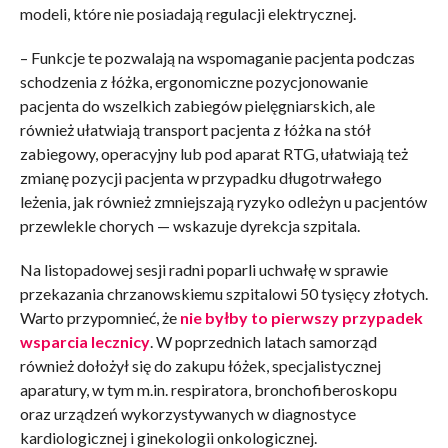
modeli, które nie posiadają regulacji elektrycznej.
– Funkcje te pozwalają na wspomaganie pacjenta podczas
schodzenia z łóżka, ergonomiczne pozycjonowanie
pacjenta do wszelkich zabiegów pielęgniarskich, ale
również ułatwiają transport pacjenta z łóżka na stół
zabiegowy, operacyjny lub pod aparat RTG, ułatwiają też
zmianę pozycji pacjenta w przypadku długotrwałego
leżenia, jak również zmniejszają ryzyko odleżyn u pacjentów
przewlekle chorych — wskazuje dyrekcja szpitala.
Na listopadowej sesji radni poparli uchwałę w sprawie
przekazania chrzanowskiemu szpitalowi 50 tysięcy złotych.
Warto przypomnieć, że
nie byłby to pierwszy przypadek
wsparcia lecznicy
. W poprzednich latach samorząd
również dołożył się do zakupu łóżek, specjalistycznej
aparatury, w tym m.in. respiratora, bronchofiberoskopu
oraz urządzeń wykorzystywanych w diagnostyce
kardiologicznej i ginekologii onkologicznej.