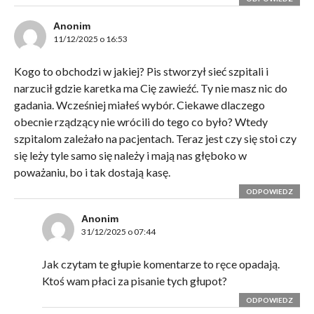
Anonim
11/12/2025 o 16:53
Kogo to obchodzi w jakiej? Pis stworzył sieć szpitali i
narzucił gdzie karetka ma Cię zawieźć. Ty nie masz nic do
gadania. Wcześniej miałeś wybór. Ciekawe dlaczego
obecnie rządzący nie wrócili do tego co było? Wtedy
szpitalom zależało na pacjentach. Teraz jest czy się stoi czy
się leży tyle samo się należy i mają nas głęboko w
poważaniu, bo i tak dostają kasę.
ODPOWIEDZ
Anonim
31/12/2025 o 07:44
Jak czytam te głupie komentarze to ręce opadają.
Ktoś wam płaci za pisanie tych głupot?
ODPOWIEDZ