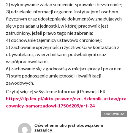
2) wykonywanie zadań sumiennie, sprawnie i bezstronnie;
3) udzielanie informacji organom, instytucjom i osobom
fizycznym oraz udostępnianie dokumentów znajdujących
się w posiadaniu jednostki, w której pracownik jest
zatrudniony, jeżeli prawo tego nie zabrania;
4) dochowanie tajemnicy ustawowo chronionej;
5) zachowanie uprzejmości i życzliwości w kontaktach z
obywatelami, zwierzchnikami, podwładnymi oraz
współpracownikami;
6) zachowanie się z godnością w miejscu pracy i poza nim;
7) stałe podnoszenie umiejętności i kwalifikacji
zawodowych.
Czytaj więcej w Systemie Informacji Prawnej LEX:
https://sip.lex.pl/akty-prawne/dzu-dziennik-ustaw/pra
cownicy-samorzadowi-17506209/art-24
ODPOWIEDZ
Oświetlenie ulic jest obowiązkiem
zarządcy