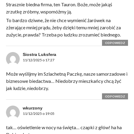
Strasznie biedna firma, ten Tauron. Boże, może jakąś
zrzutkę zróbmy, wspomóżmy ją.
To bardzo dziwne, że nie chce wymienić żarówek na
zżerające mniej prądu, żeby dzięki temu mniej zarobić za
zużycie, prawda? Trzeba po ludzku zrozumieć biednego.
ODPOWIEDZ
Siostra Luksfera
11/12/2025 o 17:27
Może wyślijmy im Szlachetną Paczkę, nasze samorzadowe i
biznesowe biedactwa… Niedobrzy mieszkańcy chcą żyć
jak ludzie, niedobrzy.
ODPOWIEDZ
wkurzony
11/12/2025 o 19:05
tak… oświetlenie w nocy na święta… czapki z głów! ha ha