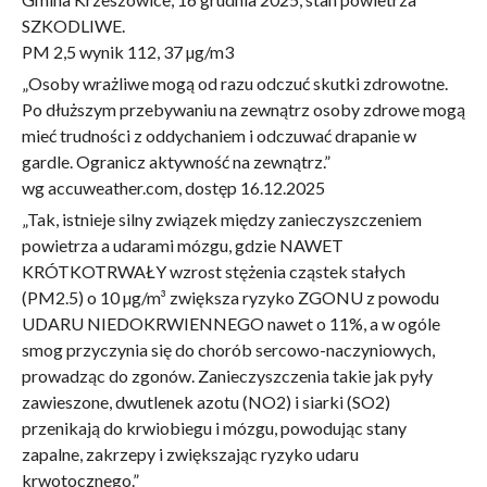
SZKODLIWE.
PM 2,5 wynik 112, 37 µg/m3
„Osoby wrażliwe mogą od razu odczuć skutki zdrowotne.
Po dłuższym przebywaniu na zewnątrz osoby zdrowe mogą
mieć trudności z oddychaniem i odczuwać drapanie w
gardle. Ogranicz aktywność na zewnątrz.”
wg accuweather.com, dostęp 16.12.2025
„Tak, istnieje silny związek między zanieczyszczeniem
powietrza a udarami mózgu, gdzie NAWET
KRÓTKOTRWAŁY wzrost stężenia cząstek stałych
(PM2.5) o 10 µg/m³ zwiększa ryzyko ZGONU z powodu
UDARU NIEDOKRWIENNEGO nawet o 11%, a w ogóle
smog przyczynia się do chorób sercowo-naczyniowych,
prowadząc do zgonów. Zanieczyszczenia takie jak pyły
zawieszone, dwutlenek azotu (NO2) i siarki (SO2)
przenikają do krwiobiegu i mózgu, powodując stany
zapalne, zakrzepy i zwiększając ryzyko udaru
krwotocznego.”