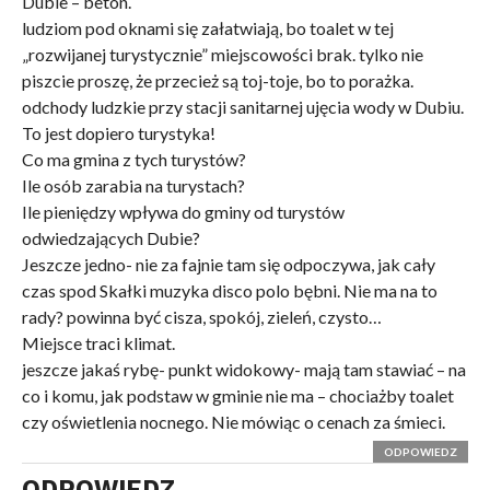
Dubie – beton.
ludziom pod oknami się załatwiają, bo toalet w tej
„rozwijanej turystycznie” miejscowości brak. tylko nie
piszcie proszę, że przecież są toj-toje, bo to porażka.
odchody ludzkie przy stacji sanitarnej ujęcia wody w Dubiu.
To jest dopiero turystyka!
Co ma gmina z tych turystów?
Ile osób zarabia na turystach?
Ile pieniędzy wpływa do gminy od turystów
odwiedzających Dubie?
Jeszcze jedno- nie za fajnie tam się odpoczywa, jak cały
czas spod Skałki muzyka disco polo bębni. Nie ma na to
rady? powinna być cisza, spokój, zieleń, czysto…
Miejsce traci klimat.
jeszcze jakaś rybę- punkt widokowy- mają tam stawiać – na
co i komu, jak podstaw w gminie nie ma – chociażby toalet
czy oświetlenia nocnego. Nie mówiąc o cenach za śmieci.
ODPOWIEDZ
ODPOWIEDZ