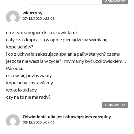
ODPOWIEDZ
wkurzony
07/12/2025 o 22:08
co z tym smogiem krzeszowickim?
cały czas kopcą. są w ogóle pieniądze na wymianę
kopciuchów?
i co z uchwałą zakazującą spalania paliw stałych? czemu
jeszcze nie weszła w życie? i my mamy być uzdrowiskiem…
Parodia.
drzew się pozbywamy
kopciuchy zostawiamy
wokoło układy
czy na to nie ma rady?
ODPOWIEDZ
Oświetlenie ulic jest obowiązkiem zarządcy
08/12/2025 o 09:46