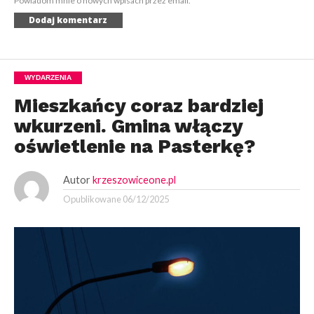
Powiadom mnie o nowych wpisach przez email.
WYDARZENIA
Mieszkańcy coraz bardziej
wkurzeni. Gmina włączy
oświetlenie na Pasterkę?
Autor
krzeszowiceone.pl
Opublikowane
06/12/2025