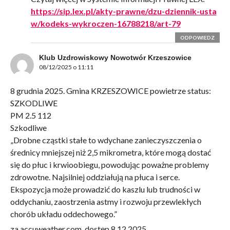
https://sip.lex.pl/akty-prawne/dzu-dziennik-usta
w/kodeks-wykroczen-16788218/art-79
ODPOWIEDZ
Klub Uzdrowiskowy Nowotwór Krzeszowice
08/12/2025 o 11:11
8 grudnia 2025. Gmina KRZESZOWICE powietrze status:
SZKODLIWE
PM 2.5 112
Szkodliwe
„Drobne cząstki stałe to wdychane zanieczyszczenia o
średnicy mniejszej niż 2,5 mikrometra, które mogą dostać
się do płuc i krwioobiegu, powodując poważne problemy
zdrowotne. Najsilniej oddziałują na płuca i serce.
Ekspozycja może prowadzić do kaszlu lub trudności w
oddychaniu, zaostrzenia astmy i rozwoju przewlekłych
chorób układu oddechowego.”
za accuweather.com, dostęp 8.12.2025