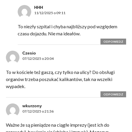
HHH
11/12/2025 o 09:11
To niezły szpital i chyba najbliższy pod względem
czasu dojazdu. Nie ma ideałów.
ODPOWIEDZ
Czesio
07/12/2025 o 20:04
To w kościele też gaszą, czy tylko na ulicy? Do obsługi
organów trzeba poszukać kalikantów, tak na wszelki
wypadek.
ODPOWIEDZ
wkurzony
07/12/2025 o 21:36
Ważne że są pieniądze na ciągłe imprezy (jest ich do
przesady), bawienie się (chleba i igrzysk), Magazyn