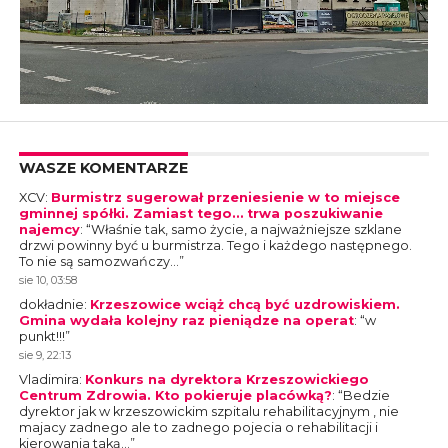
WASZE KOMENTARZE
XCV
:
Burmistrz sugerował przeniesienie w to miejsce
gminnej spółki. Zamiast tego… trwa poszukiwanie
najemcy
: “
Właśnie tak, samo życie, a najważniejsze szklane
drzwi powinny być u burmistrza. Tego i każdego następnego.
To nie są samozwańczy…
”
sie 10, 03:58
dokładnie
:
Krzeszowice wciąż chcą być uzdrowiskiem.
Gmina wydała kolejny raz pieniądze na operat
: “
w
punkt!!!
”
sie 9, 22:13
Vladimira
:
Konkurs na dyrektora Krzeszowickiego
Centrum Zdrowia. Kto pokieruje placówką?
: “
Bedzie
dyrektor jak w krzeszowickim szpitalu rehabilitacyjnym , nie
majacy zadnego ale to zadnego pojecia o rehabilitacji i
kierowania taką…
”