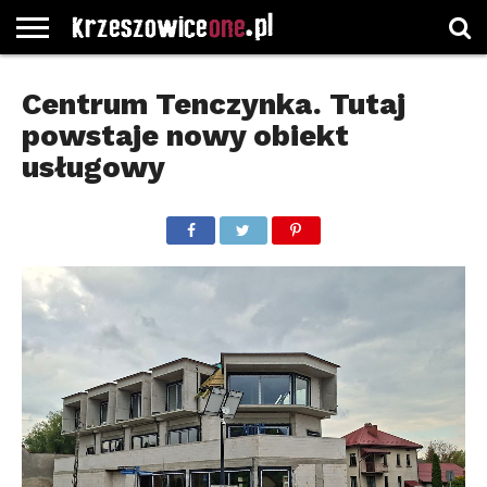
STRONA
GŁÓWNA
WYBORY
WYBIERZ
ROZKŁADY
GREGORCZYK
KONTAKT
Centrum Tenczynka. Tutaj
SAMORZĄDOWE
KATEGORIE
JAZDY
WATCH
powstaje nowy obiekt
usługowy