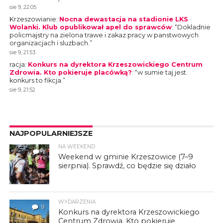
sie 9, 22:05
Krzeszowianie
:
Nocna dewastacja na stadionie LKS
Wolanki. Klub opublikował apel do sprawców
: “
Dokladnie
policmajstry na zielona trawe i zakaz pracy w panstwowych
organizacjach i sluzbach.
”
sie 9, 21:53
racja
:
Konkurs na dyrektora Krzeszowickiego Centrum
Zdrowia. Kto pokieruje placówką?
: “
w sumie taj jest.
konkurs to fikcja.
”
sie 9, 21:52
NAJPOPULARNIEJSZE
NA WEEKEND
1
Weekend w gminie Krzeszowice (7–9
sierpnia). Sprawdź, co będzie się działo
WYDARZENIA
9
Konkurs na dyrektora Krzeszowickiego
Centrum Zdrowia. Kto pokieruje