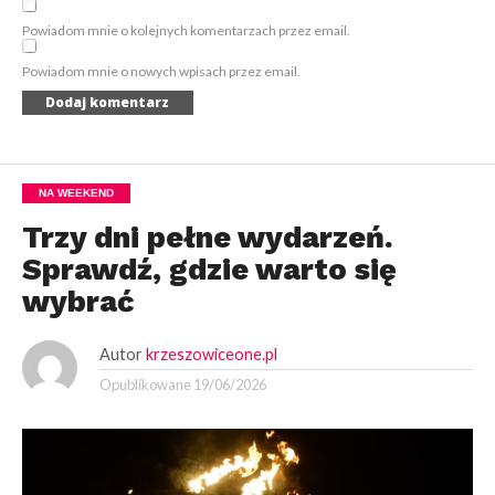
Powiadom mnie o kolejnych komentarzach przez email.
Powiadom mnie o nowych wpisach przez email.
NA WEEKEND
Trzy dni pełne wydarzeń.
Sprawdź, gdzie warto się
wybrać
Autor
krzeszowiceone.pl
Opublikowane
19/06/2026