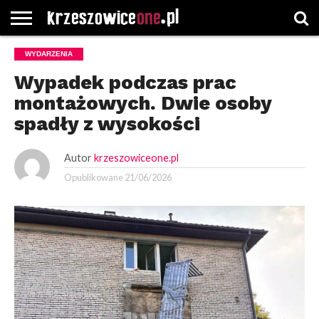
STRONA
WYDARZENIA
GŁÓWNA
WYBORY
WYBIERZ
ROZKŁADY
GREGORCZYK
KONTAKT
SAMORZĄDOWE
KATEGORIE
JAZDY
WATCH
Wypadek podczas prac
montażowych. Dwie osoby
spadły z wysokości
Autor
krzeszowiceone.pl
Opublikowane
21/06/2026