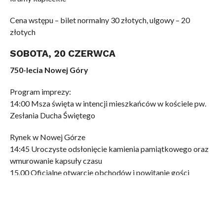
Cena wstępu – bilet normalny 30 złotych, ulgowy – 20
złotych
SOBOTA, 20 CZERWCA
750-lecia Nowej Góry
Program imprezy:
14:00 Msza święta w intencji mieszkańców w kościele pw.
Zesłania Ducha Świętego
Rynek w Nowej Górze
14:45 Uroczyste odsłonięcie kamienia pamiątkowego oraz
wmurowanie kapsuły czasu
15.00 Oficjalne otwarcie obchodów i powitanie gości
Prezentacja artystyczna Szkoły Podstawowej w Nowej
Górze „Serce Nowej Góry”
Quiz wiedzy o Nowej Górze
17:00 Koncert zespołu „VERSO”