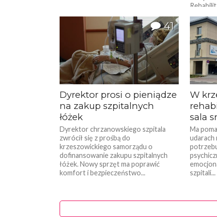
Rehabili
Poprzed
trzy lat
41
rozdanie.
Dyrektor prosi o pieniądze
W krz
na zakup szpitalnych
rehab
łóżek
sala 
Dyrektor chrzanowskiego szpitala
Ma poma
zwrócił się z prośbą do
udarach 
krzeszowickiego samorządu o
potrzebu
dofinansowanie zakupu szpitalnych
psychicz
łóżek. Nowy sprzęt ma poprawić
emocjona
komfort i bezpieczeństwo...
szpitali...