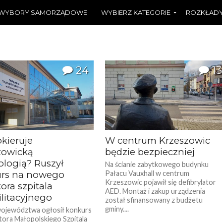
WYBORY SAMORZĄDOWE
WYBIERZ KATEGORIE
ROZKŁADY
24
13
kieruje
W centrum Krzeszowic
zowicką
będzie bezpieczniej
ologią? Ruszył
Na ścianie zabytkowego budynku
rs na nowego
Pałacu Vauxhall w centrum
Krzeszowic pojawił się defibrylator
ora szpitala
AED. Montaż i zakup urządzenia
ilitacyjnego
został sfinansowany z budżetu
gminy....
województwa ogłosił konkurs
tora Małopolskiego Szpitala