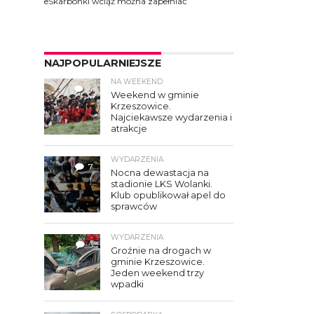
eSkarbonki wciąż można zapełniać
NAJPOPULARNIEJSZE
NA WEEKEND
4
Weekend w gminie
Krzeszowice.
Najciekawsze wydarzenia i
atrakcje
WYDARZENIA
7
Nocna dewastacja na
stadionie LKS Wolanki.
Klub opublikował apel do
sprawców
WYDARZENIA
3
Groźnie na drogach w
gminie Krzeszowice.
Jeden weekend trzy
wpadki