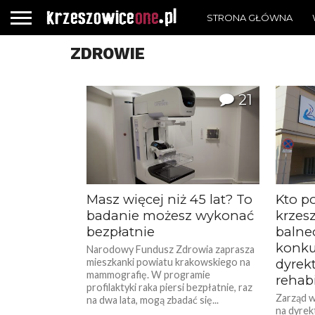
STRONA GŁÓWNA
ZDROWIE
21
Masz więcej niż 45 lat? To
Kto po
badanie możesz wykonać
krzes
bezpłatnie
balne
konku
Narodowy Fundusz Zdrowia zaprasza
mieszkanki powiatu krakowskiego na
dyrekt
mammografię. W programie
rehab
profilaktyki raka piersi bezpłatnie, raz
Zarząd 
na dwa lata, mogą zbadać się...
na dyrek