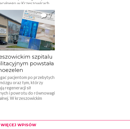
tacyjnego w Krzeszowicach.
nią dyrektorkę odwołano na
a przed końcem kadencji. Nowe
7
..
eszowickim szpitalu
ilitacyjnym powstała
snoezelen
gać pacjentom po przebytych
mózgu oraz tym, którzy
ją regeneracji sił
nych i powrotu do równowagi
lnej. W krzeszowickim
WIĘCEJ WPISÓW