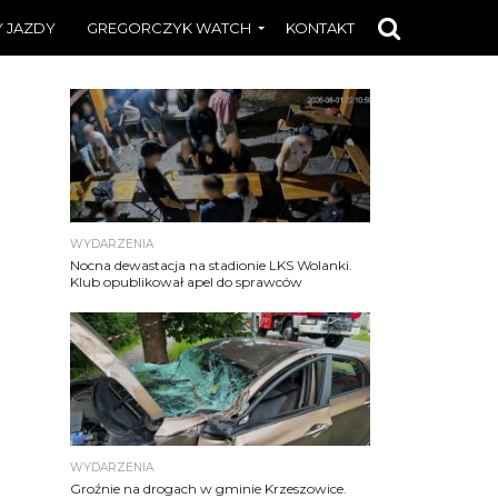
 JAZDY
GREGORCZYK WATCH
KONTAKT
WYDARZENIA
Nocna dewastacja na stadionie LKS Wolanki.
Klub opublikował apel do sprawców
WYDARZENIA
Groźnie na drogach w gminie Krzeszowice.