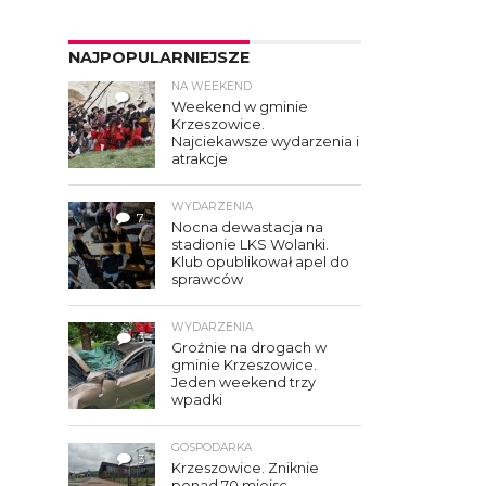
NAJPOPULARNIEJSZE
NA WEEKEND
4
Weekend w gminie
Krzeszowice.
Najciekawsze wydarzenia i
atrakcje
WYDARZENIA
7
Nocna dewastacja na
stadionie LKS Wolanki.
Klub opublikował apel do
sprawców
WYDARZENIA
3
Groźnie na drogach w
gminie Krzeszowice.
Jeden weekend trzy
wpadki
GOSPODARKA
3
Krzeszowice. Zniknie
ponad 70 miejsc