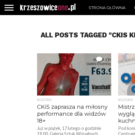
STRONA GŁÓWNA
ALL POSTS TAGGED "CKIS 
6
KULTURA
KULTURA
CKiS zaprasza na miłosny
Mistr
performance dla widzów
wyglą
18+
kuchn
Już w piątek, 17 lutego o godzinie
Pod koni
19:00, Galeria Sztuk Wizualnych
Centrum 