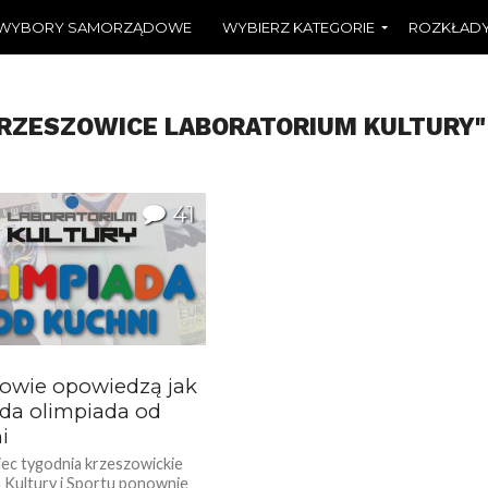
WYBORY SAMORZĄDOWE
WYBIERZ KATEGORIE
ROZKŁADY
KRZESZOWICE LABORATORIUM KULTURY"
41
zowie opowiedzą jak
da olimpiada od
i
ec tygodnia krzeszowickie
Kultury i Sportu ponownie