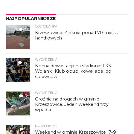
NAJPOPULARNIEJSZE
GOSPODARKA
7
Krzeszowice. Zniknie ponad 70 miejsc
handlowych
WYDARZENIA
18
Nocna dewastacja na stadionie LKS
Wolanki. Klub opublikował apel do
sprawców
WYDARZENIA
3
Groźnie na drogach w gminie
Krzeszowice. Jeden weekend trzy
wpadki
NA WEEKEND
1
Weekend w gminie Krzeszowice (7–9