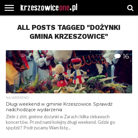
STRONA
GŁÓWNA
ALL POSTS TAGGED "DOŻYNKI
WYBORY
WYBIERZ
ROZKŁADY
GREGORCZYK
KONTAKT
SAMORZĄDOWE
KATEGORIE
JAZDY
WATCH
GMINA KRZESZOWICE"
16
NA WEEKEND
Długi weekend w gminie Krzeszowice. Sprawdź
nadchodzące wydarzenia
Ziele z ziół, gminne dożynki w Żarach i kilka ciekawych
koncertów. Przed nami kolejny długi weekend. Gdzie go
spędzić? Podrzucamy Wam listę...