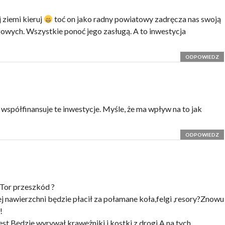
 ziemi kieruj
toć on jako radny powiatowy zadręcza nas swoją
owych. Wszystkie ponoć jego zasługą. A to inwestycja
ODPOWIEDZ
 współfinansuje te inwestycje. Myśle, że ma wpływ na to jak
ODPOWIEDZ
? Tor przeszkód ?
j nawierzchni będzie płacił za połamane koła,felgi ,resory?Znowu
!
jest.Będzie wyrywał krawężniki i kostki z drogi.A na tych