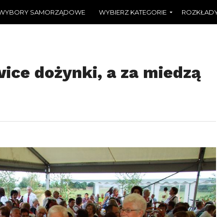
WYBORY SAMORZĄDOWE
WYBIERZ KATEGORIE
ROZKŁADY
ice dożynki, a za miedzą