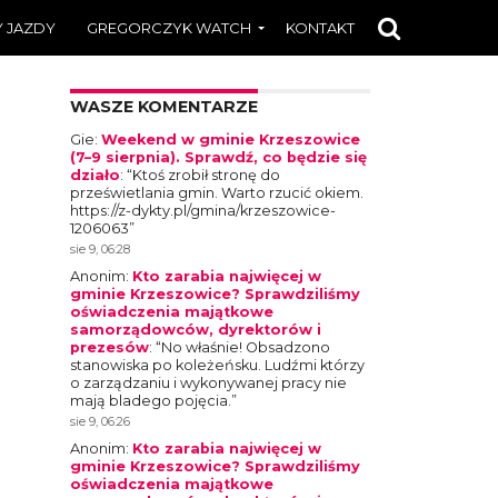
 JAZDY
GREGORCZYK WATCH
KONTAKT
WASZE KOMENTARZE
Gie
:
Weekend w gminie Krzeszowice
(7–9 sierpnia). Sprawdź, co będzie się
działo
: “
Ktoś zrobił stronę do
prześwietlania gmin. Warto rzucić okiem.
https://z-dykty.pl/gmina/krzeszowice-
1206063
”
sie 9, 06:28
Anonim
:
Kto zarabia najwięcej w
gminie Krzeszowice? Sprawdziliśmy
oświadczenia majątkowe
samorządowców, dyrektorów i
prezesów
: “
No właśnie! Obsadzono
stanowiska po koleżeńsku. Ludźmi którzy
o zarządzaniu i wykonywanej pracy nie
mają bladego pojęcia.
”
sie 9, 06:26
Anonim
:
Kto zarabia najwięcej w
gminie Krzeszowice? Sprawdziliśmy
oświadczenia majątkowe