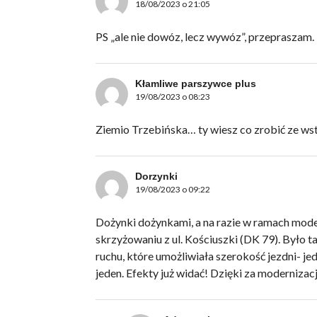
18/08/2023 o 21:05
PS „ale nie dowóz, lecz wywóz”, przepraszam.
Kłamliwe parszywce plus
19/08/2023 o 08:23
Ziemio Trzebińska… ty wiesz co zrobić ze ws
Dorzynki
19/08/2023 o 09:22
Dożynki dożynkami, a na razie w ramach mode
skrzyżowaniu z ul. Kościuszki (DK 79). Było t
ruchu, które umożliwiała szerokość jezdni- j
jeden. Efekty już widać! Dzięki za modernizacj