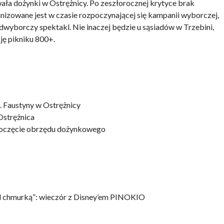
ła dożynki w Ostrężnicy. Po zeszłorocznej krytyce brak
izowane jest w czasie rozpoczynającej się kampanii wyborczej,
dwyborczy spektakl. Nie inaczej będzie u sąsiadów w Trzebini,
ję pikniku 800+.
. Faustyny w Ostrężnicy
Ostrężnica
ozpoczęcie obrzędu dożynkowego
pod chmurką”: wieczór z Disney’em PINOKIO