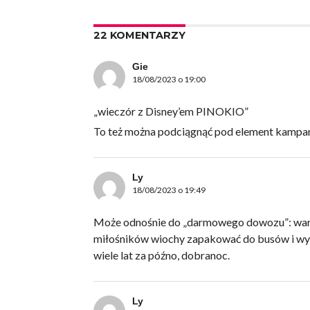
22 KOMENTARZY
Gie
18/08/2023 o 19:00
„wieczór z Disney’em PINOKIO”
To też można podciągnąć pod element kampan
Ly
18/08/2023 o 19:49
Może odnośnie do „darmowego dowozu”: warto
miłośników wiochy zapakować do busów i wywie
wiele lat za późno, dobranoc.
Ly