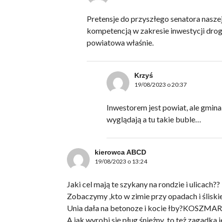
Pretensje do przyszłego senatora naszej
kompetencją w zakresie inwestycji drog
powiatowa właśnie.
Krzyś
19/08/2023 o 20:37
Inwestorem jest powiat, ale gmina
wyglądają a tu takie buble…
kierowca ABCD
19/08/2023 o 13:24
Jaki cel mają te szykany na rondzie i ulicach?
Zobaczymy ,kto w zimie przy opadach i śliskie
Unia dała na betonoze i kocie łby?KOSZMAR
A jak wyrobi się pług śnieżny ,to też zagadka 