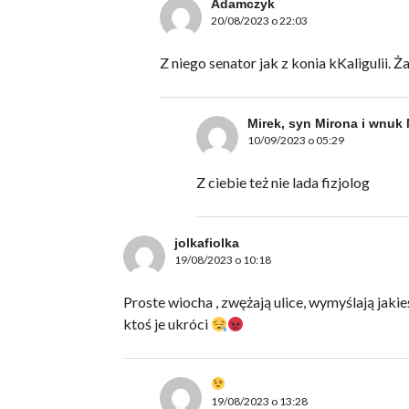
Adamczyk
20/08/2023 o 22:03
Z niego senator jak z konia kKaligulii. 
Mirek, syn Mirona i wnuk 
10/09/2023 o 05:29
Z ciebie też nie lada fizjolog
jolkafiolka
19/08/2023 o 10:18
Proste wiocha , zwężają ulice, wymyślają jaki
ktoś je ukróci
19/08/2023 o 13:28