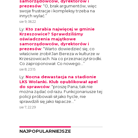
samorządowców, dyrektorów i
prezesów
: “
O, brak argumentów, więc
swoje frustracje i kompleksy trzeba na
innych wylać.
”
sie 9, 06:22
Ly
:
Kto zarabia najwięcej w gminie
Krzeszowice? Sprawdziliśmy
oświadczenia majątkowe
samorządowców, dyrektorów i
prezesów
: “
Warto dowiedzieć się, co
właściwie zrobił Jan Bereza w kulturze w
Krzeszowicach. Na co przeznaczył środki.
Co zaproponował. Co nowego…
”
sie 8, 23:15
Ly
:
Nocna dewastacja na stadionie
LKS Wolanki. Klub opublikował apel
do sprawców
: “
proszę Pana, tak nie
można żądać od razu. Funkcjonariusze tej
policji próbowali sił jako hycle, nie
sprawdzili się jako łapacze…
”
sie 7, 22:29
NAJPOPULARNIEJSZE