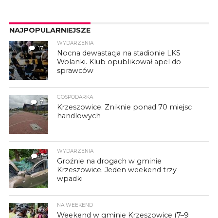
NAJPOPULARNIEJSZE
WYDARZENIA
17
Nocna dewastacja na stadionie LKS
Wolanki. Klub opublikował apel do
sprawców
GOSPODARKA
7
Krzeszowice. Zniknie ponad 70 miejsc
handlowych
WYDARZENIA
3
Groźnie na drogach w gminie
Krzeszowice. Jeden weekend trzy
wpadki
NA WEEKEND
Weekend w gminie Krzeszowice (7–9