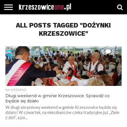
STRONA
GŁÓWNA
ALL POSTS TAGGED "DOŻYNKI
WYBORY
WYBIERZ
ROZKŁADY
GREGORCZYK
KONTAKT
SAMORZĄDOWE
KATEGORIE
JAZDY
WATCH
KRZESZOWICE"
18
NA WEEKEND
Długi weekend w gminie Krzeszowice. Sprawdź co
będzie się działo
W długi sierpniowy weekend w gminie Krzeszowice będzie się
działo! W czwartek, na mieszkańców czeka tradycyjne już „Ziele
z ziół”, a po...