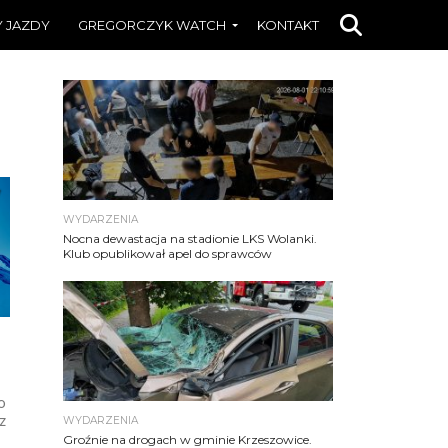
 JAZDY
GREGORCZYK WATCH
KONTAKT
WYDARZENIA
Nocna dewastacja na stadionie LKS Wolanki.
Klub opublikował apel do sprawców
o
 z
WYDARZENIA
Groźnie na drogach w gminie Krzeszowice.