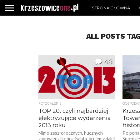
STRONA GŁÓWNA
ALL POSTS TA
48
FOTOGALERIE
GOSPODA
TOP 20, czyli najbardziej
Krzes
elektryzujące wydarzenia
Towar
2013 roku
histori
Mimo zeszłorocznych, hucznych
Po ponad
zapowiedzi końca świata, brniemy dalej
Spółdzie