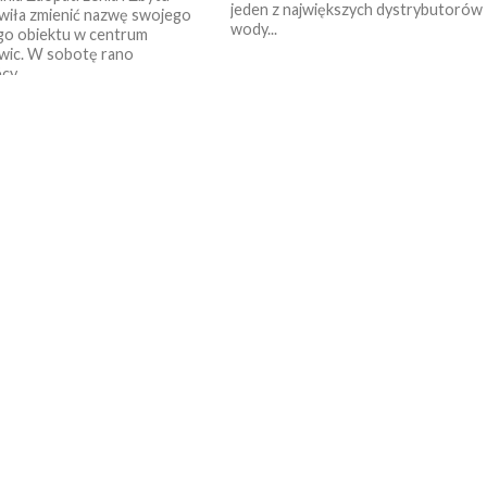
jeden z największych dystrybutorów
iła zmienić nazwę swojego
wody...
go obiektu w centrum
wic. W sobotę rano
y...