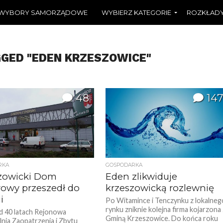
WYBORY SAMORZĄDOWE
WYBIERZ KATEGORIE
ROZKŁADY
GGED "EDEN KRZESZOWICE"
48
147
RKA
GOSPODARKA
zowicki Dom
Eden zlikwiduje
owy przeszedł do
krzeszowicką rozlewnię
i
Po Witamince i Tenczynku z lokalneg
rynku zniknie kolejna firma kojarzona
 40 latach Rejonowa
Gminą Krzeszowice. Do końca roku
lnia Zaopatrzenia i Zbytu