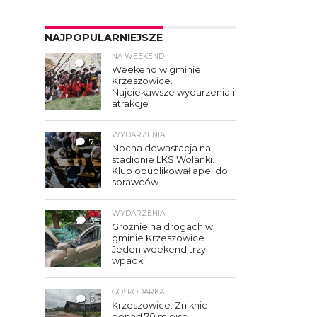
NAJPOPULARNIEJSZE
NA WEEKEND
4
Weekend w gminie
Krzeszowice.
Najciekawsze wydarzenia i
atrakcje
WYDARZENIA
7
Nocna dewastacja na
stadionie LKS Wolanki.
Klub opublikował apel do
sprawców
WYDARZENIA
3
Groźnie na drogach w
gminie Krzeszowice.
Jeden weekend trzy
wpadki
GOSPODARKA
3
Krzeszowice. Zniknie
ponad 70 miejsc