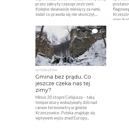
przez zakręty czasoprzestrzeni.
postanow
Kolejne dwanaście miesięcy za nami,
flagowe
świat co prawda się nie skończył,...
Krzeszo
mieszkańc
6
WYDARZENIA
Gmina bez prądu. Co
jeszcze czeka nas tej
zimy?
Minus 20 stopni Celsjusza – taką
temperaturę wskazywały dziś nad
ranem termometry w gminie
Krzeszowice. Polska znajduje się
wpływem wyżu znad Europy...