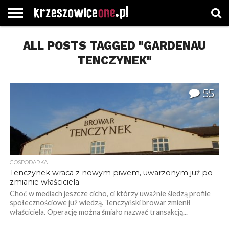
STRONA
GŁÓWNA
ALL POSTS TAGGED "GARDENAU
WYBORY
WYBIERZ
ROZKŁADY
GREGORCZYK
KONTAKT
SAMORZĄDOWE
KATEGORIE
JAZDY
WATCH
TENCZYNEK"
55
GOSPODARKA
Tenczynek wraca z nowym piwem, uwarzonym już po
zmianie właściciela
Choć w mediach jeszcze cicho, ci którzy uważnie śledzą profile
społecznościowe już wiedzą. Tenczyński browar zmienił
właściciela. Operację można śmiało nazwać transakcją...