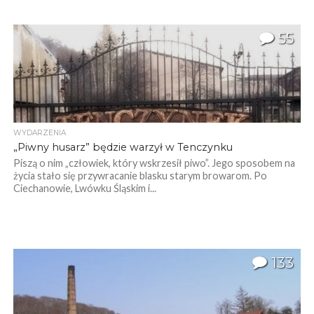
55
WYDARZENIA
„Piwny husarz” będzie warzył w Tenczynku
Piszą o nim „człowiek, który wskrzesił piwo”. Jego sposobem na
życia stało się przywracanie blasku starym browarom. Po
Ciechanowie, Lwówku Śląskim i...
133