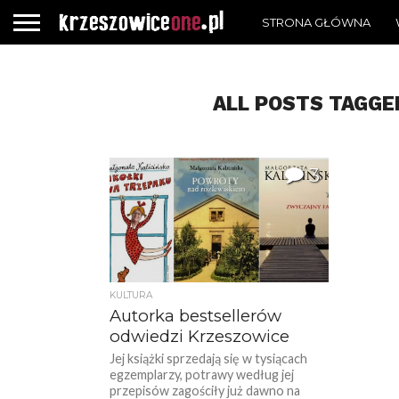
STRONA GŁÓWNA
ALL POSTS TAGGE
3
KULTURA
Autorka bestsellerów
odwiedzi Krzeszowice
Jej książki sprzedają się w tysiącach
egzemplarzy, potrawy według jej
przepisów zagościły już dawno na