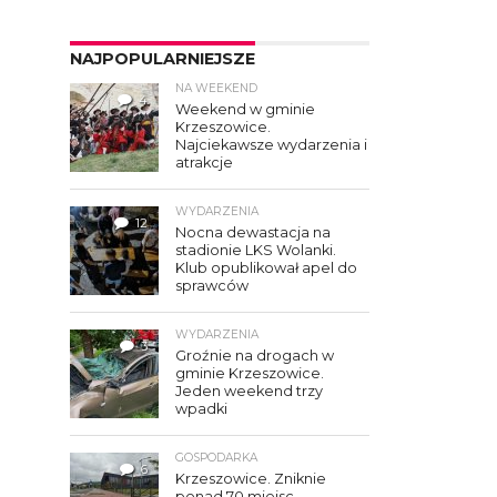
NAJPOPULARNIEJSZE
NA WEEKEND
4
Weekend w gminie
Krzeszowice.
Najciekawsze wydarzenia i
atrakcje
WYDARZENIA
12
Nocna dewastacja na
stadionie LKS Wolanki.
Klub opublikował apel do
sprawców
WYDARZENIA
3
Groźnie na drogach w
gminie Krzeszowice.
Jeden weekend trzy
wpadki
GOSPODARKA
6
Krzeszowice. Zniknie
ponad 70 miejsc