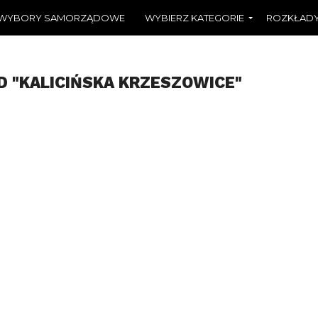
WYBORY SAMORZĄDOWE
WYBIERZ KATEGORIE
ROZKŁADY
D "KALICIŃSKA KRZESZOWICE"