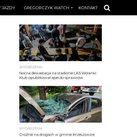
 JAZDY
GREGORCZYK WATCH
KONTAKT
WYDARZENIA
Nocna dewastacja na stadionie LKS Wolanki.
Klub opublikował apel do sprawców
WYDARZENIA
Groźnie na drogach w gminie Krzeszowice.