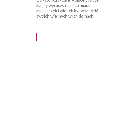
Od wtorku w całej Polsce tysiące
księży wyruszy na ulice miast,
miasteczek i wiosek by odwiedzić
swoich wiernych w ich domach.
Wizyta...