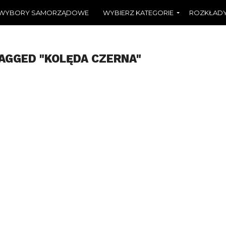
WYBORY SAMORZĄDOWE
WYBIERZ KATEGORIE
ROZKŁADY
AGGED "KOLĘDA CZERNA"