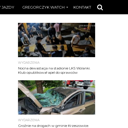
 JAZDY
GREGORCZYK WATCH
KONTAKT
WYDARZENIA
Nocna dewastacja na stadionie LKS Wolanki.
Klub opublikował apel do sprawców
WYDARZENIA
Groźnie na drogach w gminie Krzeszowice.