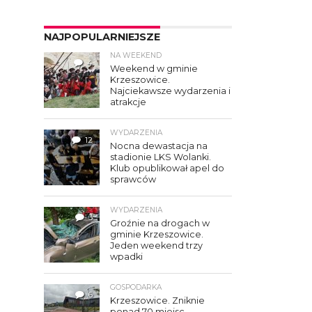
NAJPOPULARNIEJSZE
NA WEEKEND
4
Weekend w gminie
Krzeszowice.
Najciekawsze wydarzenia i
atrakcje
WYDARZENIA
12
Nocna dewastacja na
stadionie LKS Wolanki.
Klub opublikował apel do
sprawców
WYDARZENIA
3
Groźnie na drogach w
gminie Krzeszowice.
Jeden weekend trzy
wpadki
GOSPODARKA
6
Krzeszowice. Zniknie
ponad 70 miejsc