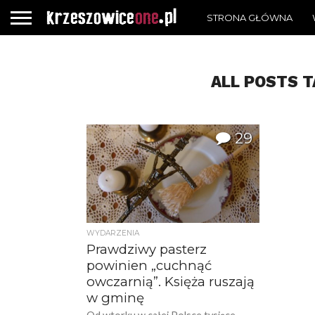
STRONA GŁÓWNA
ALL POSTS T
29
WYDARZENIA
Prawdziwy pasterz
powinien „cuchnąć
owczarnią”. Księża ruszają
w gminę